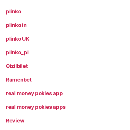
plinko
plinko in
plinko UK
plinko_pl
Qizilbilet
Ramenbet
real money pokies app
real money pokies apps
Review