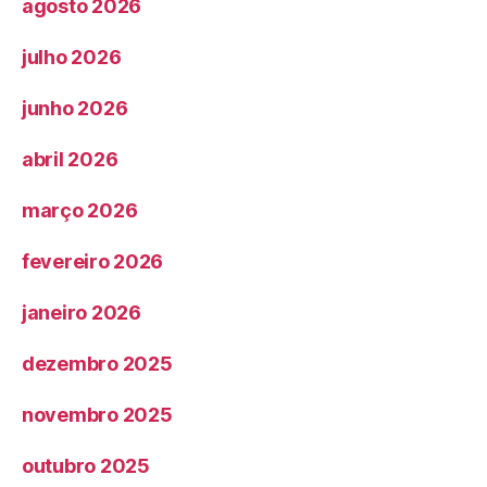
agosto 2026
julho 2026
junho 2026
abril 2026
março 2026
fevereiro 2026
janeiro 2026
dezembro 2025
novembro 2025
outubro 2025