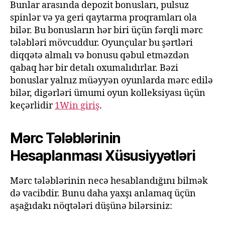
Bunlar arasında depozit bonusları, pulsuz
spinlər və ya geri qaytarma proqramları ola
bilər. Bu bonusların hər biri üçün fərqli mərc
tələbləri mövcuddur. Oyunçular bu şərtləri
diqqətə almalı və bonusu qəbul etməzdən
qabaq hər bir detalı oxumalıdırlar. Bəzi
bonuslar yalnız müəyyən oyunlarda mərc edilə
bilər, digərləri ümumi oyun kolleksiyası üçün
keçərlidir
1Win giriş
.
Mərc Tələblərinin
Hesaplanması Xüsusiyyətləri
Mərc tələblərinin necə hesablandığını bilmək
də vacibdir. Bunu daha yaxşı anlamaq üçün
aşağıdakı nöqtələri düşünə bilərsiniz: