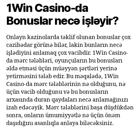
1Win Casino-da
Bonuslar necə işləyir?
Onlayn kazinolarda təklif olunan bonuslar çox
cazibədar görünə bilər, lakin bunların necə
işlədiyini anlamaq çox vacibdir. 1Win Casino-
da mərc tələbləri, oyunçuların bu bonusları
əldə etməsi üçün müəyyən şərtləri yerinə
yetirməsini tələb edir. Bu məqalədə, 1Win
Casino-da mərc tələblərinin nə olduğunu, nə
üçün vacib olduğunu və bu bonusların
arxasında duran qaydaları necə anlamağınızı
izah edəcəyik. Mərc tələblərini başa düşdükdən
sonra, onların ümumiyyətlə nə üçün önəm
daşıdığını asanlıqla anlaya biləcəksiniz.