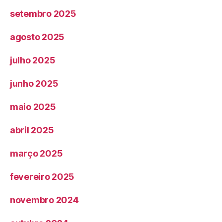
setembro 2025
agosto 2025
julho 2025
junho 2025
maio 2025
abril 2025
março 2025
fevereiro 2025
novembro 2024