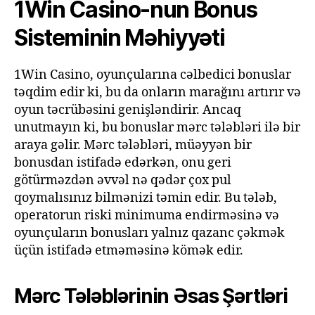
1Win Casino-nun Bonus
Sisteminin Məhiyyəti
1Win Casino, oyunçularına cəlbedici bonuslar
təqdim edir ki, bu da onların marağını artırır və
oyun təcrübəsini genişləndirir. Ancaq
unutmayın ki, bu bonuslar mərc tələbləri ilə bir
araya gəlir. Mərc tələbləri, müəyyən bir
bonusdan istifadə edərkən, onu geri
götürməzdən əvvəl nə qədər çox pul
qoymalısınız bilmənizi təmin edir. Bu tələb,
operatorun riski minimuma endirməsinə və
oyunçuların bonusları yalnız qazanc çəkmək
üçün istifadə etməməsinə kömək edir.
Mərc Tələblərinin Əsas Şərtləri