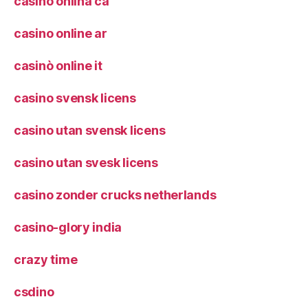
casino onlina ca
casino online ar
casinò online it
casino svensk licens
casino utan svensk licens
casino utan svesk licens
casino zonder crucks netherlands
casino-glory india
crazy time
csdino