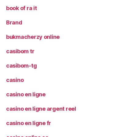
book of ra it
Brand
bukmacherzy online
casibom tr
casibom-tg
casino
casino en ligne
casino en ligne argent reel
casino en ligne fr