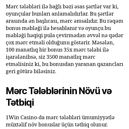
Mərc tələbləri ilə bağlı bəzi əsas şərtlər var ki,
oyunçular bunları anlamalıdırlar. Bu şərtlər
arasında ən başlıcası, mərc əmsalıdır. Bu rəqəm
bonus məbləği ilə hesablanır və oyunçu bu
məbləği həqiqi pula çevirmədən əvvəl nə qədər
çox mərc etməli olduğunu göstərir. Məsələn,
100 manatlıq bir bonus 35x mərc tələbi ilə
işarələnibsə, siz 3500 manatlıq mərc
etməlisiniz ki, bu bonusdan yaranan qazancları
geri götürə biləsiniz.
Mərc Tələblərinin Növü və
Tətbiqi
1Win Casino-da mərc tələbləri ümumiyyətlə
müxtəlif növ bonuslar üçün tətbiq olunur.