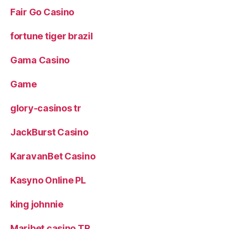
Fair Go Casino
fortune tiger brazil
Gama Casino
Game
glory-casinos tr
JackBurst Casino
KaravanBet Casino
Kasyno Online PL
king johnnie
Maribet casino TR