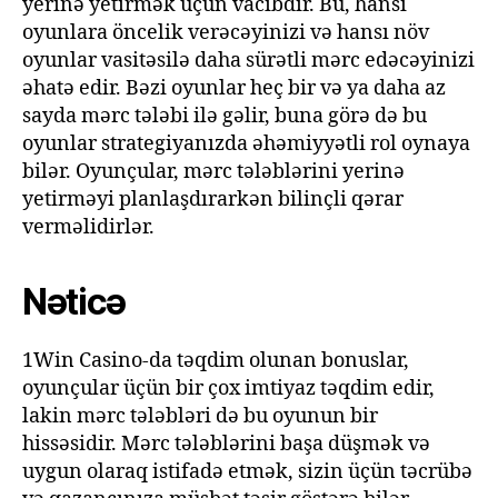
yerinə yetirmək üçün vacibdir. Bu, hansı
oyunlara öncelik verəcəyinizi və hansı növ
oyunlar vasitəsilə daha sürətli mərc edəcəyinizi
əhatə edir. Bəzi oyunlar heç bir və ya daha az
sayda mərc tələbi ilə gəlir, buna görə də bu
oyunlar strategiyanızda əhəmiyyətli rol oynaya
bilər. Oyunçular, mərc tələblərini yerinə
yetirməyi planlaşdırarkən bilinçli qərar
verməlidirlər.
Nəticə
1Win Casino-da təqdim olunan bonuslar,
oyunçular üçün bir çox imtiyaz təqdim edir,
lakin mərc tələbləri də bu oyunun bir
hissəsidir. Mərc tələblərini başa düşmək və
uygun olaraq istifadə etmək, sizin üçün təcrübə