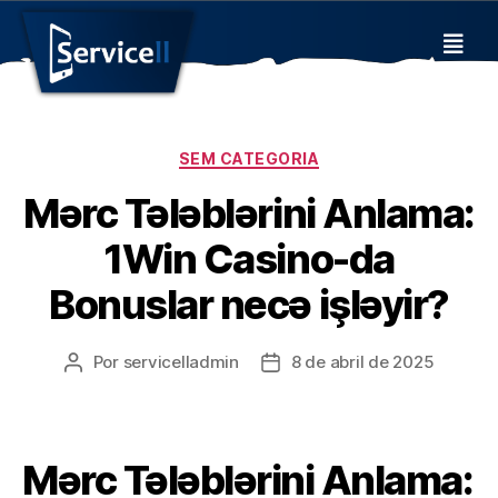
SEM CATEGORIA
Mərc Tələblərini Anlama:
1Win Casino-da
Bonuslar necə işləyir?
Por
servicelladmin
8 de abril de 2025
Mərc Tələblərini Anlama: