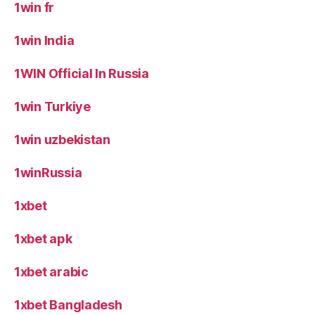
1win fr
1win India
1WIN Official In Russia
1win Turkiye
1win uzbekistan
1winRussia
1xbet
1xbet apk
1xbet arabic
1xbet Bangladesh