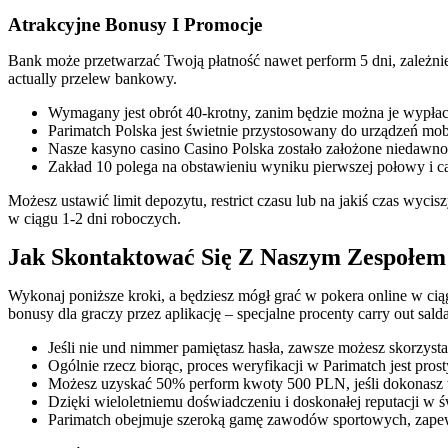
Atrakcyjne Bonusy I Promocje
Bank może przetwarzać Twoją płatność nawet perform 5 dni, zależni
actually przelew bankowy.
Wymagany jest obrót 40-krotny, zanim będzie można je wypłac
Parimatch Polska jest świetnie przystosowany do urządzeń mob
Nasze kasyno casino Casino Polska zostało założone niedawno
Zakład 10 polega na obstawieniu wyniku pierwszej połowy i c
Możesz ustawić limit depozytu, restrict czasu lub na jakiś czas wyc
w ciągu 1-2 dni roboczych.
Jak Skontaktować Się Z Naszym Zespołem
Wykonaj poniższe kroki, a będziesz mógł grać w pokera online w cią
bonusy dla graczy przez aplikację – specjalne procenty carry out sa
Jeśli nie und nimmer pamiętasz hasła, zawsze możesz skorzyst
Ogólnie rzecz biorąc, proces weryfikacji w Parimatch jest pros
Możesz uzyskać 50% perform kwoty 500 PLN, jeśli dokonasz 
Dzięki wieloletniemu doświadczeniu i doskonałej reputacji w 
Parimatch obejmuje szeroką gamę zawodów sportowych, zapewni