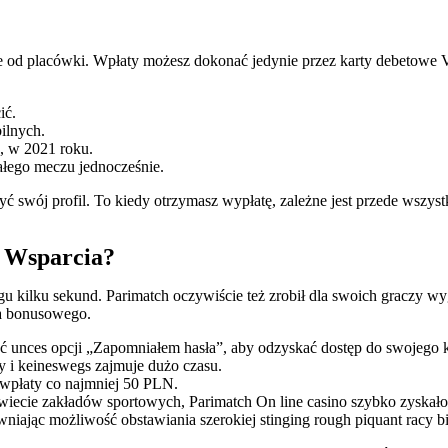
e od placówki. Wpłaty możesz dokonać jedynie przez karty debetowe V
ić.
ilnych.
, w 2021 roku.
ałego meczu jednocześnie.
iszyć swój profil. To kiedy otrzymasz wypłatę, zależne jest przede ws
 Wsparcia?
gu kilku sekund. Parimatch oczywiście też zrobił dla swoich graczy 
lda bonusowego.
ać unces opcji „Zapomniałem hasła”, aby odzyskać dostęp do swojego 
ty i keineswegs zajmuje dużo czasu.
wpłaty co najmniej 50 PLN.
świecie zakładów sportowych, Parimatch On line casino szybko zyskało
ając możliwość obstawiania szerokiej stinging rough piquant racy bi