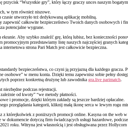
ię przycisk “Wszystkie gry”, który łączy graczy unces naszym bogatym
ch, w tym również niszowe.
im czasie utworzyło też dedykowaną aplikację mobilną.
by zapewnić całkowite bezpieczeństwo Twoich danych osobowych i fi
sza potencjalne wygrane.
m ekranie. Aby szybko znaleźć grę, którą lubisz, bez konieczności pon
m promocyjnym przedstawiamy listę naszych najczęściej granych katego
za internetowa strona Pari Match jest całkowicie bezpieczna.
standardy bezpieczeństwa, co czyni ją przyjazną dla każdego gracza. 
Dane osobowe” w menu konta. Dzięki temu zapewnisz sobie pełny dostęp
ytych poprzez konkretną drużynę lub zawodnika
gra.live parimatch
.
 niezbędne podczas rejestracji.
 zależnie od kwoty” “we metody płatności.
 i promocje, dzięki którym zakłady są jeszcze bardziej opłacalne.
ego przeglądania kategorii, kliknij małą ikonę serca w lewym rogu min
tasz z którejkolwiek z poniższych promocji online. Kasyna on the web
te w dokumencie dotyczą firm świadczących usługi hazardowe, podcza
021 roku. Witryna jest własnością i jest obsługiwana przez Hollycorn