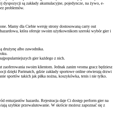
j dyspozycji są zakłady akumulacyjne, pojedyncze, na żywo, e-
 bez problemów.
one. Mamy dla Ciebie wersję strony dostosowaną carry out
a hazardowa, która oferuje swoim użytkownikom szeroki wybór gier i
ną drużynę albo zawodnika.
roku.
ajpopularniejszych gier każdego z nich.
y out zaoferowania swoim klientom. Jednak zanim veoma gracz będziesz
ocji dzięki Parimatch, gdzie zakłady sportowe online otwierają drzwi
ie sportów takich jak piłka nożna, koszykówka, tenis i nie tylko.
ód entuzjastów hazardu. Rejestracja daje Ci dostęp perform gier na
wiają szybkie przewalutowanie. W skrócie możesz zapoznać się z