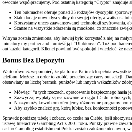
owocnie współpracujemy. Pod ostatnią kategorią “Crypto” znajduje s
Ten bukmacher oferuje ponad 35 rodzajów dyscyplin sportowy
Stale dodaje nowe dyscypliny do swojej oferty, a watts ostatn
Korzystamy unces zaawansowanej technologii szyfrowania, a
Szanse na wszystkie zdarzenia są mnożone, co znacznie zwięk
Witryna została zmieniona, aby łatwiej było korzystać z niej na mały
miniatury my partner and i umieść ją t “Ulubionych”. Tuż pod banere
out każdej kategorii. Klienci powinni być spokojni i wiedzieć, że nas
Bonus Bez Depozytu
Warto również wspomnieć, że platforma Parimatch spełnia wszystkie 
telefonu. Możesz in order to zrobić, przechodząc carry out sekcji „
obstawiany na liczbę bramek, punktów lub innych wskaźników zdob
Mówiąc” “u tych rzeczach, opracowanie bezpiecznego hasła jest
Zazwyczaj wypłaty są realizowane w ciągu 1-5 dni roboczych,
Naszym użytkownikom oferujemy różnorodne programy bonusowe
Aby szybko znaleźć grę, którą lubisz, bez konieczności ponown
Sprawdź poniższą tabelę i zobacz, co czeka na Ciebie, jeśli skorzys
ustawę Interactive Gambling Act z 2001 roku. Punkty prawne zawar
casino Gambling establishment Polska zostało założone niedawno, w 2