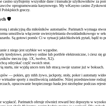
casino szyfrujemy wszystkie dane i transakcje użytkowników za pomoc
dostawców oprogramowania kasynowego. My wKasyno casino Zyskownie w
Polskjskich graczy.
ch 🛡️
rostą i atrakcyjną dla miłośników automatów. Parimatch wymaga stwor
rma umożliwia włączenie uwierzytelniania dwuskładnikowego w sekcji
azardu. Są gotowi pomóc Ci w sytuacji jakichkolwiek pytań, bądź to 
anie z niego jest szybkie we wygodne.
ty kredytowe, przelewy online lub portfele elektroniczne, i ciesz się gr
yników meczu (np. 1X, twelve, X2).
 chcą odzyskać część swoich strat.
 startu, nie wyjdą unces toru lub stracą swoje szanse już w boksach.
ypów — pokies, gry mhh żywo, jackpoty, stoły, poker i automaty wideo
e wirtualne sporty z możliwością zakładów. Niżej przedstawione rodz
czach, opracowanie bezpiecznego hasła jest niezbędne podczas rejestra
e wypłacić. Parimatch oferuje również reward bez depozytu w wysokoś