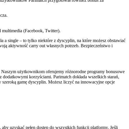
ch użytkowników Parimatch przygotował również bonus za
cza.
 multimedia (Facebook, Twitter).
a single – to tylko niektóre z dyscyplin, na które możesz obstawiać
swoją aktywność carry out własnych potrzeb. Bezpieczeństwo i
czem. Naszym użytkownikom oferujemy różnorodne programy bonusowe
ę z dodatkowymi korzyściami. Parimatch dokłada wszelkich starań,
ący szeroką gamę dyscyplin. Możesz liczyć na innowacyjne opcje
aby uzyskać pełen dostęp do wszystkich funkcji platformy. Jeśli