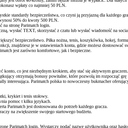
ny jest obrót 40-krotny, zanim będzie można je wypłacić. Dla stały
okonasz wpłaty co najmniej 50 PLN.
stkie standardy bezpieczeństwa, co czyni ją przyjazną dla każdego gra
y wynosi 50% do kwoty 500 PLN.
ć na stronę Parimatch login.
czną, wysłać TEXT, skorzystać z czatu lub wysłać wiadomość na social
szyć bezpieczeństwo. Piłka nożna, tenis, koszykówka, hokej, formuła 
unkcji, znajdziesz je w ustawieniach konta, gdzie możesz dostosować 
imatch jest zarówno komfortowe, jak i bezpieczne.
łożyć konto, co jest niezbędnym krokiem, aby stać się aktywnym gra
czątkujący otrzymają bonusy powitalne, które pozwolą im rozpocząć gr
tually interesująca. Parimatch polska to nowoczesny bukmacher oferuj
i, krykiet i tenis stołowy.
ia pomoc t kilku językach.
ta Parimatch jest dostosowana do potrzeb każdego gracza.
graczy na zwiększenie swojego startowego budżetu.
tronę Parimatch login. Wystarczy podać nazwę użytkownika oraz hasło, 