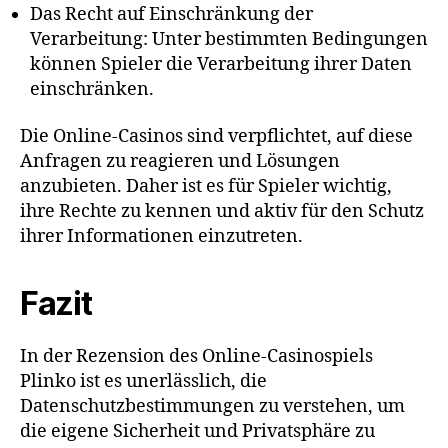
Das Recht auf Einschränkung der
Verarbeitung: Unter bestimmten Bedingungen
können Spieler die Verarbeitung ihrer Daten
einschränken.
Die Online-Casinos sind verpflichtet, auf diese
Anfragen zu reagieren und Lösungen
anzubieten. Daher ist es für Spieler wichtig,
ihre Rechte zu kennen und aktiv für den Schutz
ihrer Informationen einzutreten.
Fazit
In der Rezension des Online-Casinospiels
Plinko ist es unerlässlich, die
Datenschutzbestimmungen zu verstehen, um
die eigene Sicherheit und Privatsphäre zu