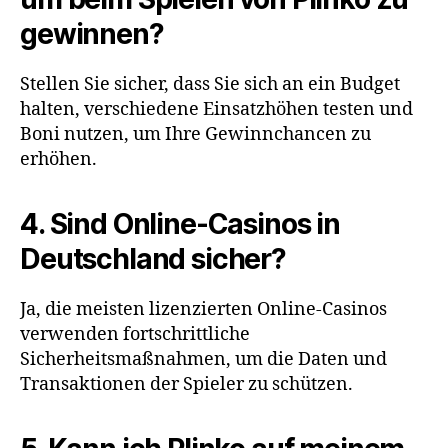
gewinnen?
Stellen Sie sicher, dass Sie sich an ein Budget
halten, verschiedene Einsatzhöhen testen und
Boni nutzen, um Ihre Gewinnchancen zu
erhöhen.
4. Sind Online-Casinos in
Deutschland sicher?
Ja, die meisten lizenzierten Online-Casinos
verwenden fortschrittliche
Sicherheitsmaßnahmen, um die Daten und
Transaktionen der Spieler zu schützen.