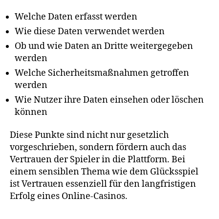
Welche Daten erfasst werden
Wie diese Daten verwendet werden
Ob und wie Daten an Dritte weitergegeben
werden
Welche Sicherheitsmaßnahmen getroffen
werden
Wie Nutzer ihre Daten einsehen oder löschen
können
Diese Punkte sind nicht nur gesetzlich
vorgeschrieben, sondern fördern auch das
Vertrauen der Spieler in die Plattform. Bei
einem sensiblen Thema wie dem Glücksspiel
ist Vertrauen essenziell für den langfristigen
Erfolg eines Online-Casinos.