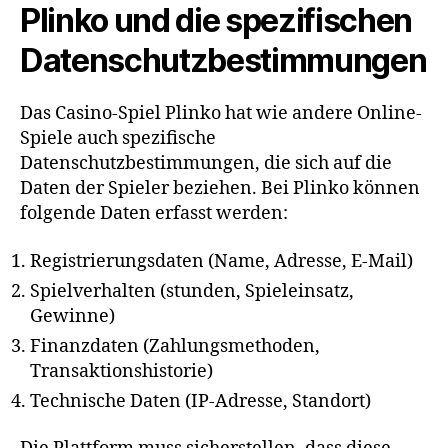
Plinko und die spezifischen
Datenschutzbestimmungen
Das Casino-Spiel Plinko hat wie andere Online-
Spiele auch spezifische
Datenschutzbestimmungen, die sich auf die
Daten der Spieler beziehen. Bei Plinko können
folgende Daten erfasst werden:
Registrierungsdaten (Name, Adresse, E-Mail)
Spielverhalten (stunden, Spieleinsatz,
Gewinne)
Finanzdaten (Zahlungsmethoden,
Transaktionshistorie)
Technische Daten (IP-Adresse, Standort)