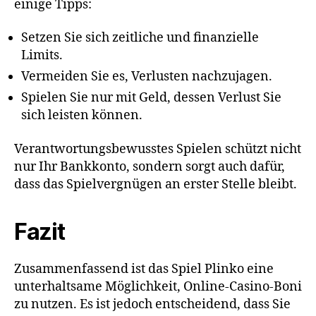
einige Tipps:
Setzen Sie sich zeitliche und finanzielle
Limits.
Vermeiden Sie es, Verlusten nachzujagen.
Spielen Sie nur mit Geld, dessen Verlust Sie
sich leisten können.
Verantwortungsbewusstes Spielen schützt nicht
nur Ihr Bankkonto, sondern sorgt auch dafür,
dass das Spielvergnügen an erster Stelle bleibt.
Fazit
Zusammenfassend ist das Spiel Plinko eine
unterhaltsame Möglichkeit, Online-Casino-Boni
zu nutzen. Es ist jedoch entscheidend, dass Sie