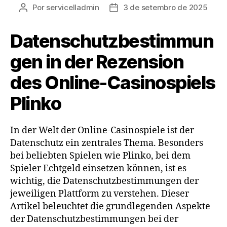
Por
servicelladmin
3 de setembro de 2025
Datenschutzbestimmun
gen in der Rezension
des Online-Casinospiels
Plinko
In der Welt der Online-Casinospiele ist der
Datenschutz ein zentrales Thema. Besonders
bei beliebten Spielen wie Plinko, bei dem
Spieler Echtgeld einsetzen können, ist es
wichtig, die Datenschutzbestimmungen der
jeweiligen Plattform zu verstehen. Dieser
Artikel beleuchtet die grundlegenden Aspekte
der Datenschutzbestimmungen bei der