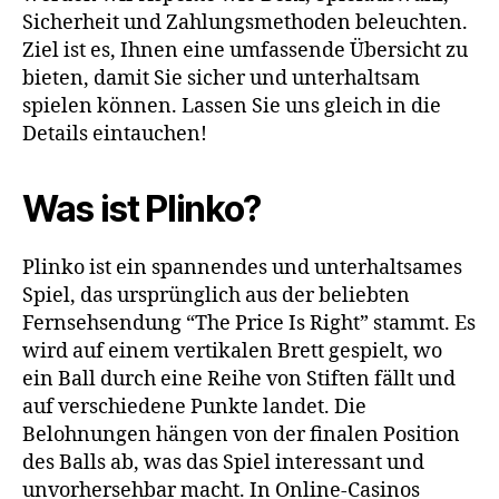
Sicherheit und Zahlungsmethoden beleuchten.
Ziel ist es, Ihnen eine umfassende Übersicht zu
bieten, damit Sie sicher und unterhaltsam
spielen können. Lassen Sie uns gleich in die
Details eintauchen!
Was ist Plinko?
Plinko ist ein spannendes und unterhaltsames
Spiel, das ursprünglich aus der beliebten
Fernsehsendung “The Price Is Right” stammt. Es
wird auf einem vertikalen Brett gespielt, wo
ein Ball durch eine Reihe von Stiften fällt und
auf verschiedene Punkte landet. Die
Belohnungen hängen von der finalen Position
des Balls ab, was das Spiel interessant und
unvorhersehbar macht. In Online-Casinos