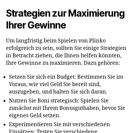
Strategien zur Maximierung
Ihrer Gewinne
Um langfristig beim Spielen von Plinko
erfolgreich zu sein, sollten Sie einige Strategien
in Betracht ziehen, die Ihnen helfen könnten,
Ihre Gewinne zu maximieren. Dazu gehören:
Setzen Sie sich ein Budget: Bestimmen Sie im
Voraus, wie viel Geld Sie bereit sind,
auszugeben, und halten Sie sich daran.
Nutzen Sie Boni strategisch: Spielen Sie
zunächst mit Ihrem Bonusguthaben, bevor Sie
eigenes Geld setzen.
Experimentieren Sie mit verschiedenen
Einsätzen: Testen Sie verschiedene