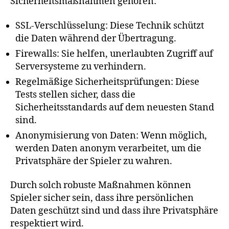
Sicherheitsmaßnahmen gehören:
SSL-Verschlüsselung: Diese Technik schützt
die Daten während der Übertragung.
Firewalls: Sie helfen, unerlaubten Zugriff auf
Serversysteme zu verhindern.
Regelmäßige Sicherheitsprüfungen: Diese
Tests stellen sicher, dass die
Sicherheitsstandards auf dem neuesten Stand
sind.
Anonymisierung von Daten: Wenn möglich,
werden Daten anonym verarbeitet, um die
Privatsphäre der Spieler zu wahren.
Durch solch robuste Maßnahmen können
Spieler sicher sein, dass ihre persönlichen
Daten geschützt sind und dass ihre Privatsphäre
respektiert wird.