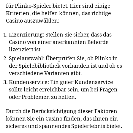
für Plinko-Spieler bietet. Hier sind einige
Kriterien, die helfen können, das richtige
Casino auszuwählen:
Lizenzierung: Stellen Sie sicher, dass das
Casino von einer anerkannten Behörde
lizenziert ist.
Spielauswahl: Überprüfen Sie, ob Plinko in
der Spielebibliothek vorhanden ist und ob es
verschiedene Varianten gibt.
Kundenservice: Ein guter Kundenservice
sollte leicht erreichbar sein, um bei Fragen
oder Problemen zu helfen.
Durch die Berücksichtigung dieser Faktoren
können Sie ein Casino finden, das Ihnen ein
sicheres und spannendes Spielerlebnis bietet.