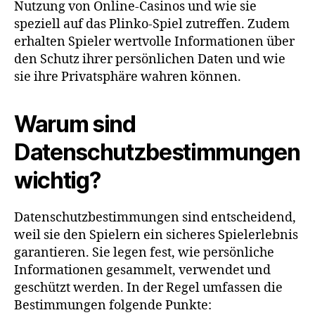
Nutzung von Online-Casinos und wie sie
speziell auf das Plinko-Spiel zutreffen. Zudem
erhalten Spieler wertvolle Informationen über
den Schutz ihrer persönlichen Daten und wie
sie ihre Privatsphäre wahren können.
Warum sind
Datenschutzbestimmungen
wichtig?
Datenschutzbestimmungen sind entscheidend,
weil sie den Spielern ein sicheres Spielerlebnis
garantieren. Sie legen fest, wie persönliche
Informationen gesammelt, verwendet und
geschützt werden. In der Regel umfassen die
Bestimmungen folgende Punkte: