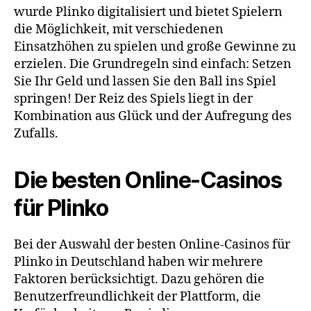
wurde Plinko digitalisiert und bietet Spielern
die Möglichkeit, mit verschiedenen
Einsatzhöhen zu spielen und große Gewinne zu
erzielen. Die Grundregeln sind einfach: Setzen
Sie Ihr Geld und lassen Sie den Ball ins Spiel
springen! Der Reiz des Spiels liegt in der
Kombination aus Glück und der Aufregung des
Zufalls.
Die besten Online-Casinos
für Plinko
Bei der Auswahl der besten Online-Casinos für
Plinko in Deutschland haben wir mehrere
Faktoren berücksichtigt. Dazu gehören die
Benutzerfreundlichkeit der Plattform, die