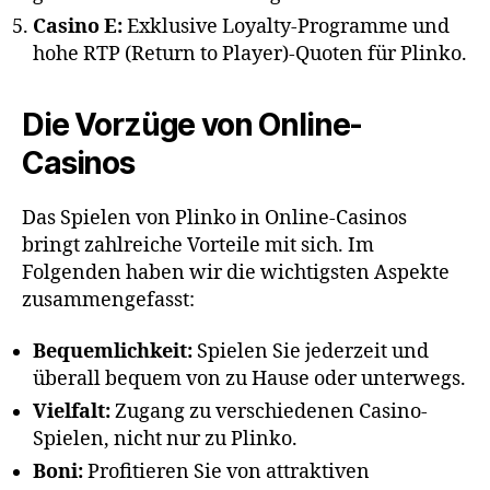
Casino E:
Exklusive Loyalty-Programme und
hohe RTP (Return to Player)-Quoten für Plinko.
Die Vorzüge von Online-
Casinos
Das Spielen von Plinko in Online-Casinos
bringt zahlreiche Vorteile mit sich. Im
Folgenden haben wir die wichtigsten Aspekte
zusammengefasst:
Bequemlichkeit:
Spielen Sie jederzeit und
überall bequem von zu Hause oder unterwegs.
Vielfalt:
Zugang zu verschiedenen Casino-
Spielen, nicht nur zu Plinko.
Boni:
Profitieren Sie von attraktiven