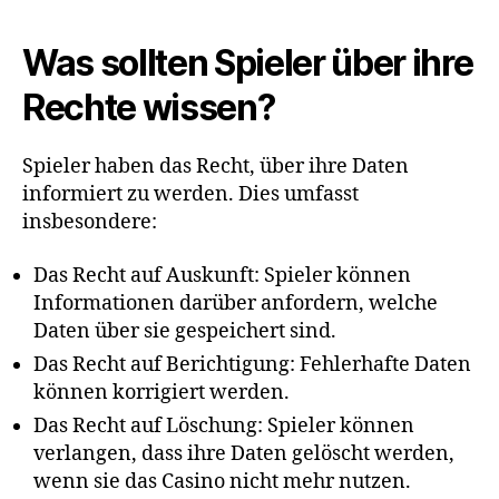
Was sollten Spieler über ihre
Rechte wissen?
Spieler haben das Recht, über ihre Daten
informiert zu werden. Dies umfasst
insbesondere:
Das Recht auf Auskunft: Spieler können
Informationen darüber anfordern, welche
Daten über sie gespeichert sind.
Das Recht auf Berichtigung: Fehlerhafte Daten
können korrigiert werden.
Das Recht auf Löschung: Spieler können
verlangen, dass ihre Daten gelöscht werden,
wenn sie das Casino nicht mehr nutzen.