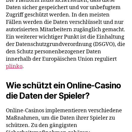
Die Plattform muss sicherstellen, dass diese
Daten sicher gespeichert und vor unbefugtem
Zugriff geschützt werden. In den meisten
Fällen werden die Daten verschlüsselt und nur
autorisierten Mitarbeitern zugänglich gemacht.
Ein weiterer wichtiger Punkt ist die Einhaltung
der Datenschutzgrundverordnung (DSGVO), die
den Schutz personenbezogener Daten
innerhalb der Europäischen Union reguliert
plinko
.
Wie schützt ein Online-Casino
die Daten der Spieler?
Online-Casinos implementieren verschiedene
Maßnahmen, um die Daten ihrer Spieler zu
schützen. Zu den gängigsten