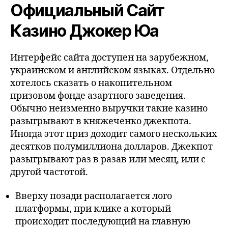
Официальный Сайт
Казино Джокер Юа
Интерфейс сайта доступен на зарубежном,
украинском и английском языках. Отдельно
хотелось сказать о накопительном
призовом фонде азартного заведения.
Обычно неизменно выручки такие казино
разыгрывают в княжеченко джекпота.
Иногда этот приз доходит самого нескольких
десятков полумиллиона долларов. Джекпот
разыгрывают раз в разав или месяц, или с
другой частотой.
Вверху позади располагается лого
платформы, при клике а который
происходит последующий на главную