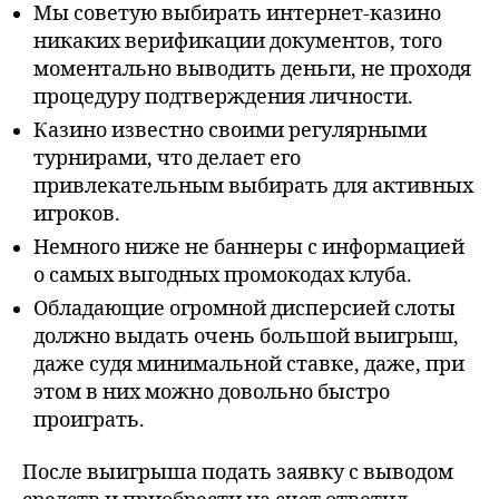
Мы советую выбирать интернет-казино
никаких верификации документов, того
моментально выводить деньги, не проходя
процедуру подтверждения личности.
Казино известно своими регулярными
турнирами, что делает его
привлекательным выбирать для активных
игроков.
Немного ниже не баннеры с информацией
о самых выгодных промокодах клуба.
Обладающие огромной дисперсией слоты
должно выдать очень большой выигрыш,
даже судя минимальной ставке, даже, при
этом в них можно довольно быстро
проиграть.
После выигрыша подать заявку с выводом