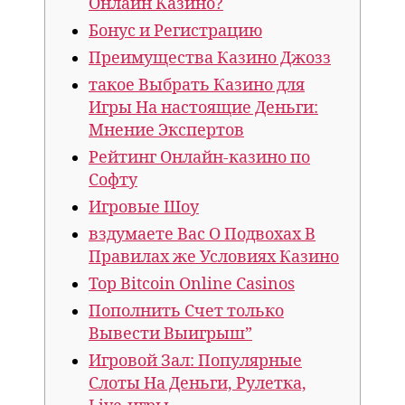
Онлайн Казино?
Бонус и Регистрацию
Преимущества Казино Джозз
такое Выбрать Казино для
Игры На настоящие Деньги:
Мнение Экспертов
Рейтинг Онлайн-казино по
Софту
Игровые Шоу
вздумаете Вас О Подвохах В
Правилах же Условиях Казино
Top Bitcoin Online Casinos
Пополнить Счет только
Вывести Выигрыш”
Игровой Зал: Популярные
Слоты На Деньги, Рулетка,