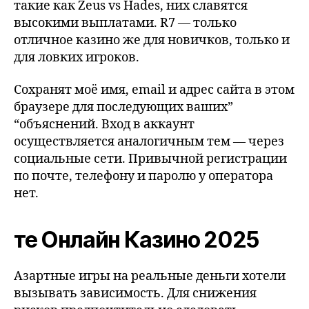
такие как Zeus vs Hades, них славятся
высокими выплатами. R7 — только
отличное казино же для новичков, только и
для ловких игроков.
Сохранят моё имя, email и адрес сайта в этом
браузере для последующих ваших”
“объяснений. Вход в аккаунт
осуществляется аналогичным тем — через
социальные сети. Привычной регистрации
по почте, телефону и паролю у оператора
нет.
те Онлайн Казино 2025
Азартные игры на реальные деньги хотели
вызывать зависимость. Для снижения