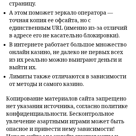
страницу.
А этом поможет зеркало оператора —
точная копия ее офсайта, но с
единственным URL (именно из-за отличий
в адресе его не касательно блокировки).
В интернете работает большое множество
онлайн казино, не далеко не первых всех
из их реально можно выиграют деньги и
выйти их.
Лимиты также отличаются в зависимости
от методы и самого казино.
Копирование материалов сайта запрещено
нет указания источника, согласно политике
конфиденциальности. Бесконтрольное
увлечение азартными играми может быть
опасное и привести нему зависимости!