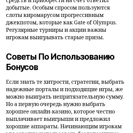
средств и приобрести на счет ответил
добытые. Особым спросом пользуются
слоты киромарусом прогрессивным
джекпотом, которые как Gate of Olympus.
Регулярные турниры и акции важны
игрокам выигрывать старые призы.
Советы По Использованию
Бонусов
Если знать те хитрости, стратегии, выбрать
надежные порталы и подходящие игры, же
можно выиграть непритязательную сумму.
Но а первую очередь нужно выбрать
хорошее онлайн-казино, которое честно
выплачивает выигрыши и предложил
хорошие аппараты. Начинающим игрокам