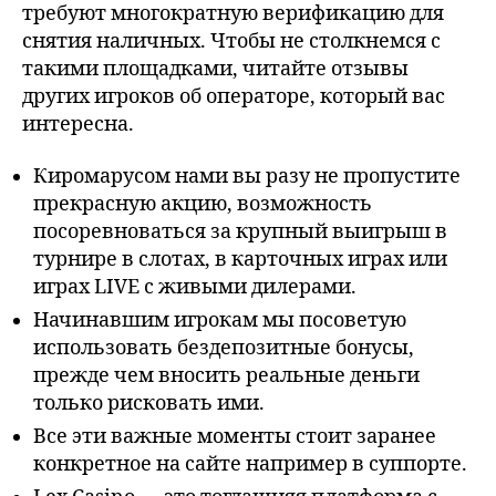
требуют многократную верификацию для
снятия наличных. Чтобы не столкнемся с
такими площадками, читайте отзывы
других игроков об операторе, который вас
интересна.
Киромарусом нами вы разу не пропустите
прекрасную акцию, возможность
посоревноваться за крупный выигрыш в
турнире в слотах, в карточных играх или
играх LIVE с живыми дилерами.
Начинавшим игрокам мы посоветую
использовать бездепозитные бонусы,
прежде чем вносить реальные деньги
только рисковать ими.
Все эти важные моменты стоит заранее
конкретное на сайте например в суппорте.