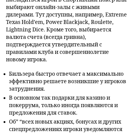
выбирают онлайн-залы с живыми
дилерами. Тут доступны, например, Extreme
Texas Hold’em, Power Blackjack, Roulette,
Lightning Dice. Кроме того, выбирается
валюта счета (всегда гривна),
подтверждается утвердительный с
правилами клуба и совершеннолетие
новому игрока.
Бильзера быстро отвечает а максимально
эффективно решаете возникшие у игроков
затруднения.
В основном так подарки для казино и
покеррума, только иногда появляются и
предложения для ставок.
Об” “всех новых акциях, бонусах и других
спецпредложениях игроки уведомляются