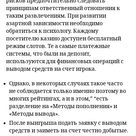
рисков предпочтительно следовать
принципам ответственный отношения к
таким развлечениям. При развитии
азартной зависимости необходимо
обратиться к психологу. Каждому
посетителю казино доступен бесплатный
режим слотов. Те а самые платежные
системы, что были на депозит,
используются для финансовых операций с
выводом средств на счет игрока.
Однако, в некоторых случаях такое часто
не соблюдается только именно поэтому во
многих рейтингах, а и в этом,” “есть
разделение на «Методы пополнения» и
«Методы вывода».
После выигрыша подать заявку с выводом
средств и заиметь на счет честно добытые.