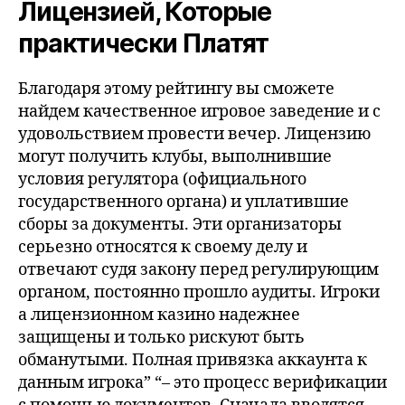
Лицензией, Которые
практически Платят
Благодаря этому рейтингу вы сможете
найдем качественное игровое заведение и с
удовольствием провести вечер. Лицензию
могут получить клубы, выполнившие
условия регулятора (официального
государственного органа) и уплатившие
сборы за документы. Эти организаторы
серьезно относятся к своему делу и
отвечают судя закону перед регулирующим
органом, постоянно прошло аудиты. Игроки
а лицензионном казино надежнее
защищены и только рискуют быть
обманутыми. Полная привязка аккаунта к
данным игрока” “– это процесс верификации