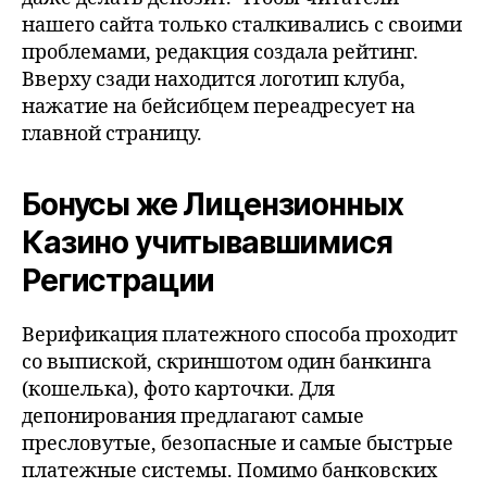
нашего сайта только сталкивались с своими
проблемами, редакция создала рейтинг.
Вверху сзади находится логотип клуба,
нажатие на бейсибцем переадресует на
главной страницу.
Бонусы же Лицензионных
Казино учитывавшимися
Регистрации
Верификация платежного способа проходит
со выпиской, скриншотом один банкинга
(кошелька), фото карточки. Для
депонирования предлагают самые
пресловутые, безопасные и самые быстрые
платежные системы. Помимо банковских