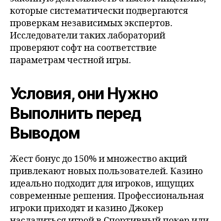
которые систематически подвергаются
проверкам независимых экспертов.
Исследователи таких лабораторий
проверяют софт на соответствие
параметрам честной игры.
Условия, они Нужно
Выполнить перед
Выводом
Жест бонус до 150% и множество акций
привлекают новых пользователей. Казино
идеально подходит для игроков, ищущих
современные решения. Профессиональная
игроки приходят и казино Джокер
насладиться игрой в Спортивный покер или