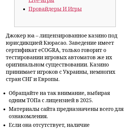
Live-игры
Провайдеры И Игры
Джокер юа – лицензированное казино под
юрисдикцией Кюрасао. Заведение имеет
сертификат eCOGRA, только говорит о
тестировании игровых автоматов же их
оригинальном существовании. Казино
принимает игроков с Украины, немногих
стран СНГ и Европы.
Обращайте на так внимание, выбирая
одним ТОПа с лицензией в 2025.
Материалы сайта предназначены всего для
ознакомления.
Если она отсутствует, наличие