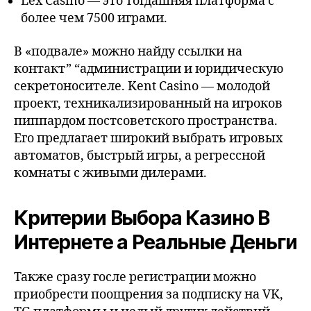
Lex Casino — это тогдашняя платформа с
более чем 7500 играми.
В «подвале» можно найду ссылки на
контакт” “администрации и юридическую
секретоносителе. Kent Casino — молодой
проект, техникализированный на игроков
пиппардом постсоветского пространства.
Его предлагает широкий выбрать игровых
автоматов, быстрый игры, а регрессной
комнаты с живыми дилерами.
Критерии Выбора Казино В
Интернете а Реальные Деньги
Также сразу госле регистрации можно
приобрести поощрения за подписку на VK,