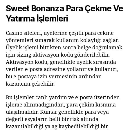
Sweet Bonanza Para Çekme Ve
Yatırma İşlemleri
Casino siteleri, üyelerine çeşitli para çekme
yöntemleri sunarak kullanım kolaylığı sağlar.
Üyelik işlemi bittikten sonra belge doğrulamak
için sizing aktivasyon kodu gönderilebilir.
Aktivasyon kodu, genellikle üyelik sırasında
verilen e-posta adresine yollanır ve kullanıcı,
bu e-postaya izin vermesinin ardından
kazancını çekebilir.
Bu işlemler canlı yardım ve e-posta üzerinden
işleme alınmadığından, para çekim kısmına
ulaşılmalıdır. Kumar genellikle para veya
değerli eşyaların belli bir risk altında
kazanılabildiği ya ag kaybedilebildiği bir