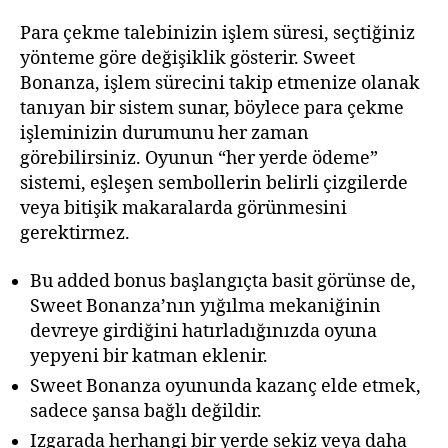
Para çekme talebinizin işlem süresi, seçtiğiniz
yönteme göre değişiklik gösterir. Sweet
Bonanza, işlem sürecini takip etmenize olanak
tanıyan bir sistem sunar, böylece para çekme
işleminizin durumunu her zaman
görebilirsiniz. Oyunun “her yerde ödeme”
sistemi, eşleşen sembollerin belirli çizgilerde
veya bitişik makaralarda görünmesini
gerektirmez.
Bu added bonus başlangıçta basit görünse de,
Sweet Bonanza’nın yığılma mekaniğinin
devreye girdiğini hatırladığınızda oyuna
yepyeni bir katman eklenir.
Sweet Bonanza oyununda kazanç elde etmek,
sadece şansa bağlı değildir.
Izgarada herhangi bir yerde sekiz veya daha