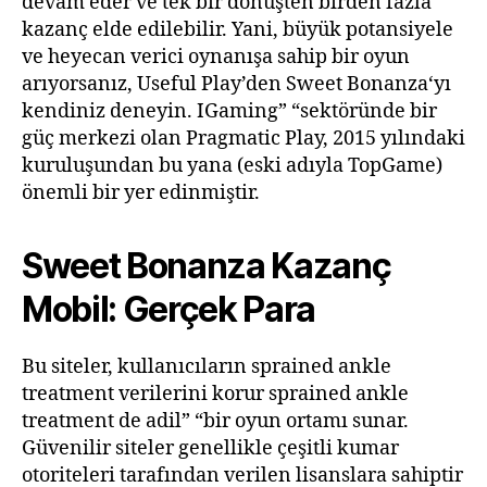
devam eder ve tek bir dönüşten birden fazla
kazanç elde edilebilir. Yani, büyük potansiyele
ve heyecan verici oynanışa sahip bir oyun
arıyorsanız, Useful Play’den Sweet Bonanza‘yı
kendiniz deneyin. IGaming” “sektöründe bir
güç merkezi olan Pragmatic Play, 2015 yılındaki
kuruluşundan bu yana (eski adıyla TopGame)
önemli bir yer edinmiştir.
Sweet Bonanza Kazanç
Mobil: Gerçek Para
Bu siteler, kullanıcıların sprained ankle
treatment verilerini korur sprained ankle
treatment de adil” “bir oyun ortamı sunar.
Güvenilir siteler genellikle çeşitli kumar
otoriteleri tarafından verilen lisanslara sahiptir