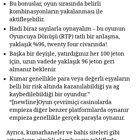
Bu bonuslar, oyun sırasında belirli
kombinasyonların yakalanması ile
aktifleşebilir.
Hadi biraz sayılarla oynayalım – bu oyunun
Oyuncuya Dönüşü (RTP) tatlı bir anlaşma,
yaklaşık %96, twenty four civarında!
Başka bir deyişle, yatırdığınız her 100 jeton
için, uzun vadede yaklaşık 96 jeton geri
almanız beklenir.
Kumar genellikle para veya değerli eşyaların
belli bir risk altında kazanılabildiği ya ag
kaybedilebildiği bir oyundur.”
“[newline]Oyun çevrimiçi casinolarda
empieza diğer benzer platformlarda oynanır
empieza genellikle gerçek parayla oynanır.
Ayrıca, kumarhaneler ve bahis siteleri gibi