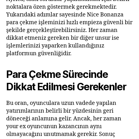
noktalara özen göstermek gerekmektedir.
Yukarıdaki adımlar sayesinde Nice Bonanza
para çekme işleminizi hızlı empieza güvenli bir
şekilde gerçekleştirebilirsiniz. Her zaman
dikkat etmeniz gereken bir diğer unsur ise
işlemlerinizi yaparken kullandığınız
platformun güvenliğidir.
Para Çekme Sürecinde
Dikkat Edilmesi Gerekenler
Bu oran, oyunculara uzun vadede yapılan
yatırımlarının belirli bir yüzdesinin geri
döneceği anlamına gelir. Ancak, her zaman
your ex oyuncunun kazancının aynı
olmayacağını unutmamak gerekir. Sonuç