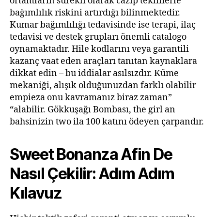
ortamların sürekli olarak cazip tekliflerle
bağımlılık riskini artırdığı bilinmektedir.
Kumar bağımlılığı tedavisinde ise terapi, ilaç
tedavisi ve destek grupları önemli catalogo
oynamaktadır. Hile kodlarını veya garantili
kazanç vaat eden araçları tanıtan kaynaklara
dikkat edin – bu iddialar asılsızdır. Küme
mekaniği, alışık olduğunuzdan farklı olabilir
empieza onu kavramanız biraz zaman”
“alabilir. Gökkuşağı Bombası, the girl an
bahsinizin two ila 100 katını ödeyen çarpandır.
Sweet Bonanza Afin De
Nasıl Çekilir: Adım Adım
Kılavuz