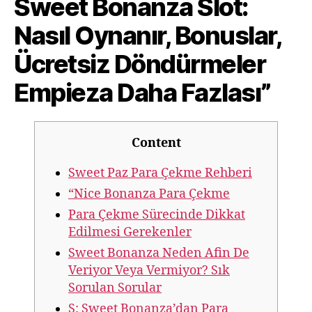
Sweet Bonanza Slot:
Nasıl Oynanır, Bonuslar,
Ücretsiz Döndürmeler
Empieza Daha Fazlası”
Content
Sweet Paz Para Çekme Rehberi
“Nice Bonanza Para Çekme
Para Çekme Sürecinde Dikkat
Edilmesi Gerekenler
Sweet Bonanza Neden Afin De
Veriyor Veya Vermiyor? Sık
Sorulan Sorular
S: Sweet Bonanza’dan Para