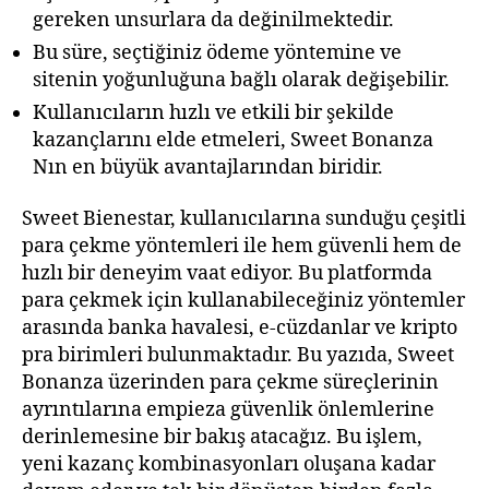
gereken unsurlara da değinilmektedir.
Bu süre, seçtiğiniz ödeme yöntemine ve
sitenin yoğunluğuna bağlı olarak değişebilir.
Kullanıcıların hızlı ve etkili bir şekilde
kazançlarını elde etmeleri, Sweet Bonanza
Nın en büyük avantajlarından biridir.
Sweet Bienestar, kullanıcılarına sunduğu çeşitli
para çekme yöntemleri ile hem güvenli hem de
hızlı bir deneyim vaat ediyor. Bu platformda
para çekmek için kullanabileceğiniz yöntemler
arasında banka havalesi, e-cüzdanlar ve kripto
pra birimleri bulunmaktadır. Bu yazıda, Sweet
Bonanza üzerinden para çekme süreçlerinin
ayrıntılarına empieza güvenlik önlemlerine
derinlemesine bir bakış atacağız. Bu işlem,
yeni kazanç kombinasyonları oluşana kadar