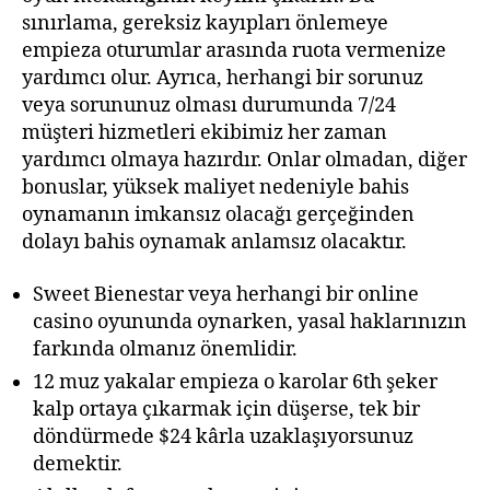
sınırlama, gereksiz kayıpları önlemeye
empieza oturumlar arasında ruota vermenize
yardımcı olur. Ayrıca, herhangi bir sorunuz
veya sorununuz olması durumunda 7/24
müşteri hizmetleri ekibimiz her zaman
yardımcı olmaya hazırdır. Onlar olmadan, diğer
bonuslar, yüksek maliyet nedeniyle bahis
oynamanın imkansız olacağı gerçeğinden
dolayı bahis oynamak anlamsız olacaktır.
Sweet Bienestar veya herhangi bir online
casino oyununda oynarken, yasal haklarınızın
farkında olmanız önemlidir.
12 muz yakalar empieza o karolar 6th şeker
kalp ortaya çıkarmak için düşerse, tek bir
döndürmede $24 kârla uzaklaşıyorsunuz
demektir.