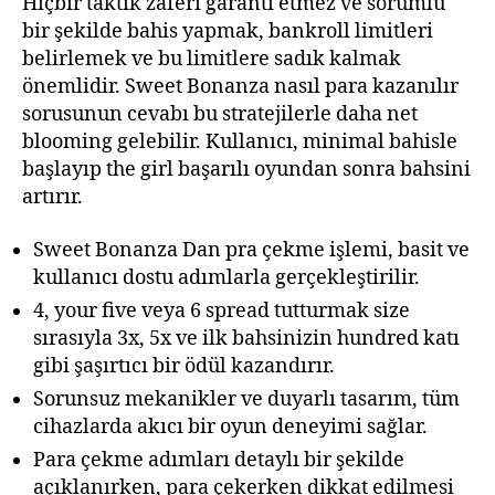
Hiçbir taktik zaferi garanti etmez ve sorumlu
bir şekilde bahis yapmak, bankroll limitleri
belirlemek ve bu limitlere sadık kalmak
önemlidir. Sweet Bonanza nasıl para kazanılır
sorusunun cevabı bu stratejilerle daha net
blooming gelebilir. Kullanıcı, minimal bahisle
başlayıp the girl başarılı oyundan sonra bahsini
artırır.
Sweet Bonanza Dan pra çekme işlemi, basit ve
kullanıcı dostu adımlarla gerçekleştirilir.
4, your five veya 6 spread tutturmak size
sırasıyla 3x, 5x ve ilk bahsinizin hundred katı
gibi şaşırtıcı bir ödül kazandırır.
Sorunsuz mekanikler ve duyarlı tasarım, tüm
cihazlarda akıcı bir oyun deneyimi sağlar.
Para çekme adımları detaylı bir şekilde
açıklanırken, para çekerken dikkat edilmesi