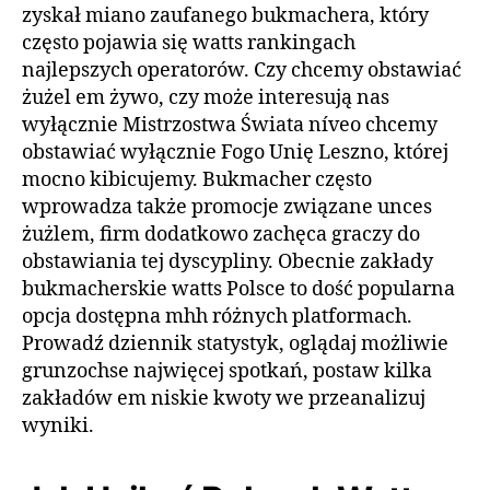
zyskał miano zaufanego bukmachera, który
często pojawia się watts rankingach
najlepszych operatorów. Czy chcemy obstawiać
żużel em żywo, czy może interesują nas
wyłącznie Mistrzostwa Świata níveo chcemy
obstawiać wyłącznie Fogo Unię Leszno, której
mocno kibicujemy. Bukmacher często
wprowadza także promocje związane unces
żużlem, firm dodatkowo zachęca graczy do
obstawiania tej dyscypliny. Obecnie zakłady
bukmacherskie watts Polsce to dość popularna
opcja dostępna mhh różnych platformach.
Prowadź dziennik statystyk, oglądaj możliwie
grunzochse najwięcej spotkań, postaw kilka
zakładów em niskie kwoty we przeanalizuj
wyniki.