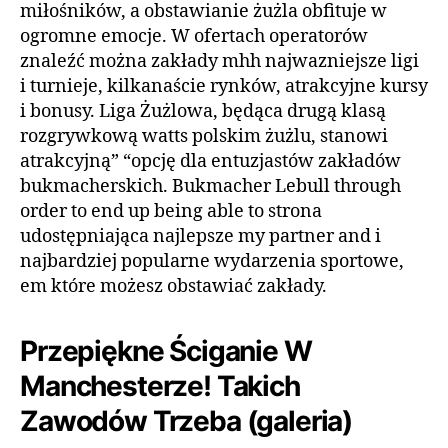
miłośników, a obstawianie żużla obfituje w
ogromne emocje. W ofertach operatorów
znaleźć można zakłady mhh najwazniejsze ligi
i turnieje, kilkanaście rynków, atrakcyjne kursy
i bonusy. Liga Żużlowa, będąca drugą klasą
rozgrywkową watts polskim żużlu, stanowi
atrakcyjną” “opcję dla entuzjastów zakładów
bukmacherskich. Bukmacher Lebull through
order to end up being able to strona
udostępniająca najlepsze my partner and i
najbardziej popularne wydarzenia sportowe,
em które możesz obstawiać zakłady.
Przepiękne Ściganie W
Manchesterze! Takich
Zawodów Trzeba (galeria)