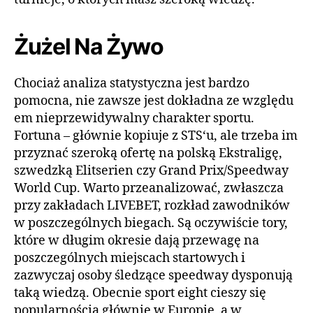
Żużel Na Żywo
Chociaż analiza statystyczna jest bardzo
pomocna, nie zawsze jest dokładna ze względu
em nieprzewidywalny charakter sportu.
Fortuna – głównie kopiuje z STS‘u, ale trzeba im
przyznać szeroką ofertę na polską Ekstraligę,
szwedzką Elitserien czy Grand Prix/Speedway
World Cup. Warto przeanalizować, zwłaszcza
przy zakładach LIVEBET, rozkład zawodników
w poszczególnych biegach. Są oczywiście tory,
które w długim okresie dają przewagę na
poszczególnych miejscach startowych i
zazwyczaj osoby śledzące speedway dysponują
taką wiedzą. Obecnie sport eight cieszy się
popularnością głównie w Europie, a w