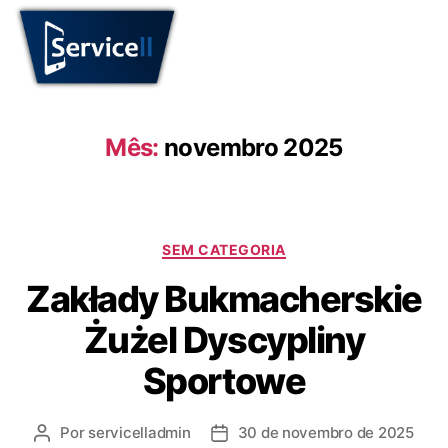
Mês:
novembro 2025
SEM CATEGORIA
Zakłady Bukmacherskie
Żużel Dyscypliny
Sportowe
Por
servicelladmin
30 de novembro de 2025