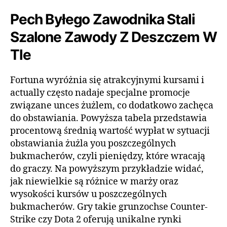
Pech Byłego Zawodnika Stali
Szalone Zawody Z Deszczem W
Tle
Fortuna wyróżnia się atrakcyjnymi kursami i
actually często nadaje specjalne promocje
związane unces żużlem, co dodatkowo zachęca
do obstawiania. Powyższa tabela przedstawia
procentową średnią wartość wypłat w sytuacji
obstawiania żużla you poszczególnych
bukmacherów, czyli pieniędzy, które wracają
do graczy. Na powyższym przykładzie widać,
jak niewielkie są różnice w marży oraz
wysokości kursów u poszczególnych
bukmacherów. Gry takie grunzochse Counter-
Strike czy Dota 2 oferują unikalne rynki