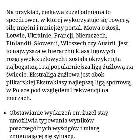
Na przykład, ciekawa żużel odmiana to
speedrower, w której wykorzystuje się rowery,
siłę mięśni i mniejszy portal. Mowa o Rosji,
Łotwie, Ukrainie, Francji, Niemczech,
Finlandii, Słowenii, Włoszech czy Austrii. Jest
to najwyższa w hierarchii klasa ligowych
rozgrywek żużlowych i została okrzyknięta
najbogatszą i najpopularniejszą ligą żużlową na
świecie. Ekstraliga żużlowa jest obok
piłkarskiej Ekstraklasy najlepszą ligą sportową
w Polsce pod względem frekwencji na
meczach.
Obstawianie wydarzeń em żużel stay
umożliwia typowania wyników
poszczególnych wyścigów t miarę
zmieniającej się sytuacji.