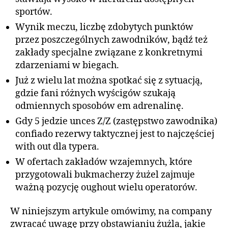
sportów.
Wynik meczu, liczbę zdobytych punktów
przez poszczególnych zawodników, bądź też
zakłady specjalne związane z konkretnymi
zdarzeniami w biegach.
Już z wielu lat można spotkać się z sytuacją,
gdzie fani różnych wyścigów szukają
odmiennych sposobów em adrenalinę.
Gdy 5 jedzie unces Z/Z (zastępstwo zawodnika)
confiado rezerwy taktycznej jest to najczęściej
with out dla typera.
W ofertach zakładów wzajemnych, które
przygotowali bukmacherzy żużel zajmuje
ważną pozycję oughout wielu operatorów.
W niniejszym artykule omówimy, na company
zwracać uwagę przy obstawianiu żużla, jakie