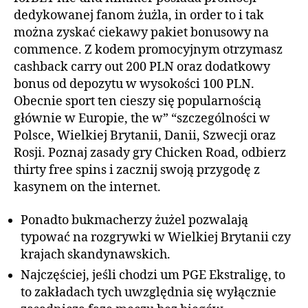
dedykowanej fanom żużla, in order to i tak
można zyskać ciekawy pakiet bonusowy na
commence. Z kodem promocyjnym otrzymasz
cashback carry out 200 PLN oraz dodatkowy
bonus od depozytu w wysokości 100 PLN.
Obecnie sport ten cieszy się popularnością
głównie w Europie, the w” “szczególności w
Polsce, Wielkiej Brytanii, Danii, Szwecji oraz
Rosji. Poznaj zasady gry Chicken Road, odbierz
thirty free spins i zacznij swoją przygodę z
kasynem on the internet.
Ponadto bukmacherzy żużel pozwalają
typować na rozgrywki w Wielkiej Brytanii czy
krajach skandynawskich.
Najczęściej, jeśli chodzi um PGE Ekstraligę, to
to zakładach tych uwzględnia się wyłącznie