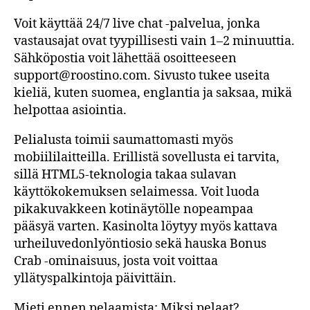
Voit käyttää 24/7 live chat -palvelua, jonka
vastausajat ovat tyypillisesti vain 1–2 minuuttia.
Sähköpostia voit lähettää osoitteeseen
support@roostino.com. Sivusto tukee useita
kieliä, kuten suomea, englantia ja saksaa, mikä
helpottaa asiointia.
Pelialusta toimii saumattomasti myös
mobiililaitteilla. Erillistä sovellusta ei tarvita,
sillä HTML5-teknologia takaa sulavan
käyttökokemuksen selaimessa. Voit luoda
pikakuvakkeen kotinäytölle nopeampaa
pääsyä varten. Kasinolta löytyy myös kattava
urheiluvedonlyöntiosio sekä hauska Bonus
Crab -ominaisuus, josta voit voittaa
yllätyspalkintoja päivittäin.
Mieti ennen pelaamista: Miksi pelaat?