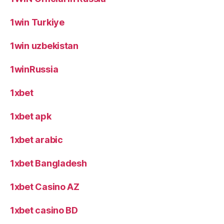
1win Turkiye
1win uzbekistan
1winRussia
1xbet
1xbet apk
1xbet arabic
1xbet Bangladesh
1xbet Casino AZ
1xbet casino BD