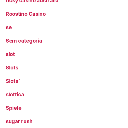
ricky casino australia
Roostino Casino
se
Sem categoria
slot
Slots
Slots`
slottica
Spiele
sugar rush