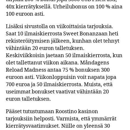
40x kierrätyksellä. Urheilubonus on 100 % aina
100 euroon asti.
Lisäksi sivustolla on viikoittaisia tarjouksia.
Saat 10 ilmaiskierrosta Sweet Bonanzaan heti
rekisteröitymisen jälkeen, kunhan olet tehnyt
vähintään 20 euron talletuksen.
Keskiviikkoisin jaetaan 50 ilmaiskierrosta, kun
olet tallettanut viikon aikana. Måndagens
Reload Madness antaa 75 % bonuksen 300
euroon asti. Viikonloppuisin voit napata jopa
700 euroa ja 50 ilmaiskierrosta. Muista, että
useimmat bonukset vaativat vähintään 20
euron talletuksen.
Pääset tutustumaan Roostino kasinon
tarjouksiin helposti. Varmista, että ymmärrät
kierrätysvaatimukset. Niille on yleensä 30