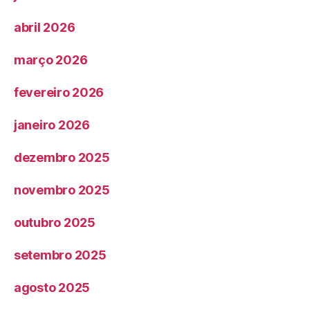
abril 2026
março 2026
fevereiro 2026
janeiro 2026
dezembro 2025
novembro 2025
outubro 2025
setembro 2025
agosto 2025