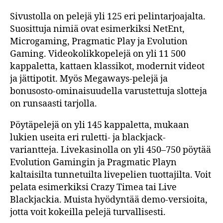
Sivustolla on pelejä yli 125 eri pelintarjoajalta.
Suosittuja nimiä ovat esimerkiksi NetEnt,
Microgaming, Pragmatic Play ja Evolution
Gaming. Videokolikkopelejä on yli 11 500
kappaletta, kattaen klassikot, modernit videot
ja jättipotit. Myös Megaways-pelejä ja
bonusosto-ominaisuudella varustettuja slotteja
on runsaasti tarjolla.
Pöytäpelejä on yli 145 kappaletta, mukaan
lukien useita eri ruletti- ja blackjack-
variantteja. Livekasinolla on yli 450–750 pöytää
Evolution Gamingin ja Pragmatic Playn
kaltaisilta tunnetuilta livepelien tuottajilta. Voit
pelata esimerkiksi Crazy Timea tai Live
Blackjackia. Muista hyödyntää demo-versioita,
jotta voit kokeilla pelejä turvallisesti.