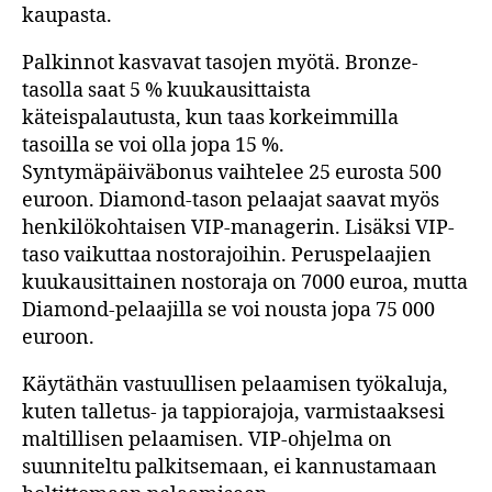
kaupasta.
Palkinnot kasvavat tasojen myötä. Bronze-
tasolla saat 5 % kuukausittaista
käteispalautusta, kun taas korkeimmilla
tasoilla se voi olla jopa 15 %.
Syntymäpäiväbonus vaihtelee 25 eurosta 500
euroon. Diamond-tason pelaajat saavat myös
henkilökohtaisen VIP-managerin. Lisäksi VIP-
taso vaikuttaa nostorajoihin. Peruspelaajien
kuukausittainen nostoraja on 7000 euroa, mutta
Diamond-pelaajilla se voi nousta jopa 75 000
euroon.
Käytäthän vastuullisen pelaamisen työkaluja,
kuten talletus- ja tappiorajoja, varmistaaksesi
maltillisen pelaamisen. VIP-ohjelma on
suunniteltu palkitsemaan, ei kannustamaan