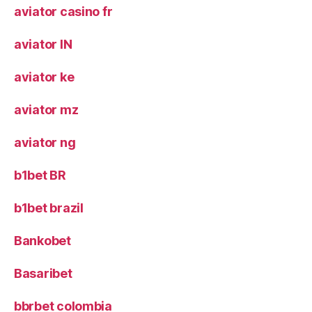
aviator casino fr
aviator IN
aviator ke
aviator mz
aviator ng
b1bet BR
b1bet brazil
Bankobet
Basaribet
bbrbet colombia