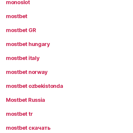
monoslot
mostbet
mostbet GR
mostbet hungary
mostbet italy
mostbet norway
mostbet ozbekistonda
Mostbet Russia
mostbet tr
mostbet скачать