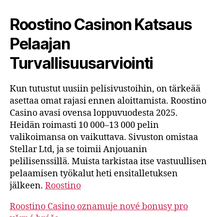
Roostino Casinon Katsaus
Pelaajan
Turvallisuusarviointi
Kun tutustut uusiin pelisivustoihin, on tärkeää
asettaa omat rajasi ennen aloittamista. Roostino
Casino avasi ovensa loppuvuodesta 2025.
Heidän roimasti 10 000–13 000 pelin
valikoimansa on vaikuttava. Sivuston omistaa
Stellar Ltd, ja se toimii Anjouanin
pelilisenssillä. Muista tarkistaa itse vastuullisen
pelaamisen työkalut heti ensitalletuksen
jälkeen.
Roostino
Roostino Casino oznamuje nové bonusy pro