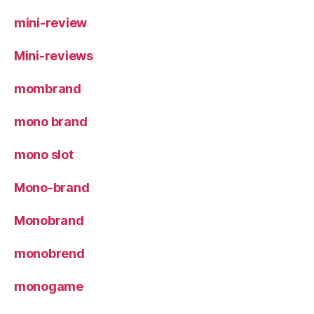
mini-review
Mini-reviews
mombrand
mono brand
mono slot
Mono-brand
Monobrand
monobrend
monogame