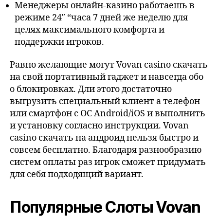
Менеджеры онлайн-казино работаешь в
режиме 24″ “часа 7 дней же неделю для
целях максимального комфорта и
поддержки игроков.
Равно желающие могут Vovan casino скачать
на свой портативный гаджет и навсегда обо
о блокировках. Дли этого достаточно
выгрузить специальный клиент а телефон
или смартфон с ОС Android/iOS и выполнить
и установку согласно инструкции. Vovan
casino скачать на андроид нельзя быстро и
совсем бесплатно. Благодаря разнообразию
систем оплаты раз игрок сможет придумать
для себя подходящий вариант.
Популярные Слоты Vovan