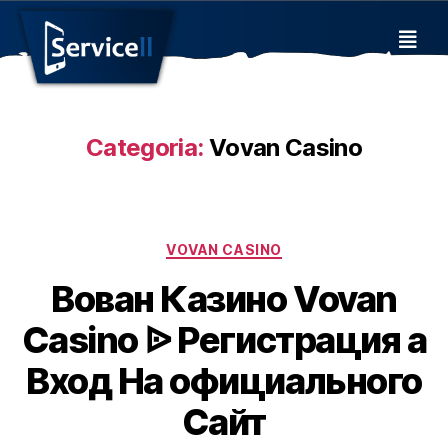
Categoria:
Vovan Casino
VOVAN CASINO
Вован Казино Vovan
Casino ᐉ Регистрация а
Вход На официального
Сайт