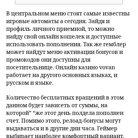
В центральном меню стоят самые известны
игровые автоматы а сегодня. Зайдя и
профиль личного приемной, то можно
найду свой онлайн кошелек и доступные
использовать пополнения. Так же гемблер
может найдут меню активации бонусов и
промокодов они доступны для
посетительнице. Онлайн казино vovan
работает на другого основных языках, и
русском и языке.
Количество бесплатных вращений в этом
данном будет зависеть от суммы, на
которой” “же этот день полдела пополнен
счет. Помимо этого, релоад-бонусы могут
выдаваться и в другие дни часа. Геймер
выбирает наиболее комфортный вариант,