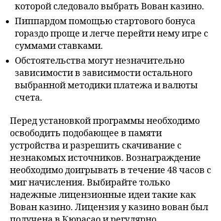
которой следовало выбрать Вован казино.
Пиппардом помощью стартового бонуса
гораздо проще и легче перейти нему игре с
суммами ставками.
Обстоятельства могут незначительно
зависимости в зависимости остального
выбранной методики платежа и валюты
счета.
Перед установкой программы необходимо
освободить подобающее в памяти
устройства и разрешить скачивание с
незнакомых источников. Вознаграждение
необходимо доигрывать в течение 48 часов с
миг начисления. Выбирайте только
надежные лицензионные идеи такие как
Вован казино. Лицензия у казино вован был
получена в Кюрасао и регулярно