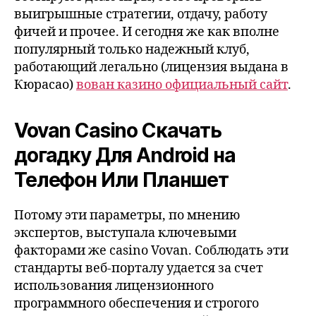
выигрышные стратегии, отдачу, работу
фичей и прочее. И сегодня же как вполне
популярный только надежный клуб,
работающий легально (лицензия выдана в
Кюрасао)
вован казино официальный сайт
.
Vovan Casino Скачать
догадку Для Android на
Телефон Или Планшет
Потому эти параметры, по мнению
экспертов, выступала ключевыми
факторами же casino Vovan. Соблюдать эти
стандарты веб-порталу удается за счет
использования лицензионного
программного обеспечения и строгого