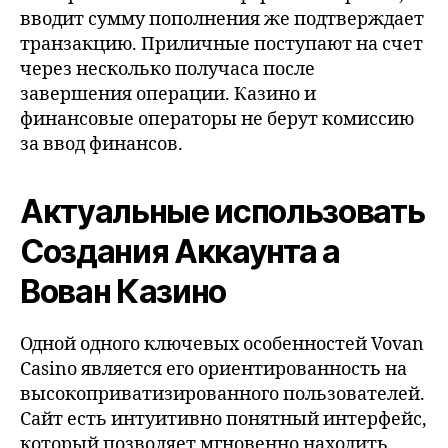
вводит сумму пополнения же подтверждает
транзакцию. Приличные поступают на счет
через несколько получаса после
завершения операции. Казино и
финансовые операторы не берут комиссию
за ввод финансов.
Актуальные использовать
Создания Аккаунта а
Вован Казино
Одной одного ключевых особенностей Vovan
Casino является его ориентированность на
высокоприватизированного пользователей.
Сайт есть интуитивно понятный интерфейс,
который позволяет мгновенно находить