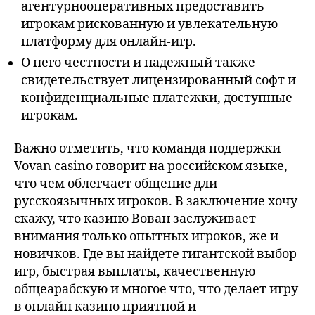
агентурнооперативных предоставить
игрокам рискованную и увлекательную
платформу для онлайн-игр.
О него честности и надежный также
свидетельствует лицензированный софт и
конфиденциальные платежки, доступные
игрокам.
Важно отметить, что команда поддержки
Vovan casino говорит на российском языке,
что чем облегчает общение дли
русскоязычных игроков. В заключение хочу
скажу, что казино Вован заслуживает
внимания только опытных игроков, же и
новичков. Где вы найдете гигантской выбор
игр, быстрая выплаты, качественную
общеарабскую и многое что, что делает игру
в онлайн казино приятной и