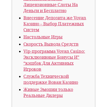
Лицензионные Слоты На
Деньги и Бесплатно
Внесение Депозита же Vovan
Казино – Выбор Платежных
Систем
Настольные Игры
Скорость Вывода Средств
Vip-программа Vovan Casino:
Эксклюзивные Бонусы И”
“кэшбэк Для Активных
Игроков
Служба Технической
поддержке Вован Казино
Живые Эмоции только
Реальные Дилеры