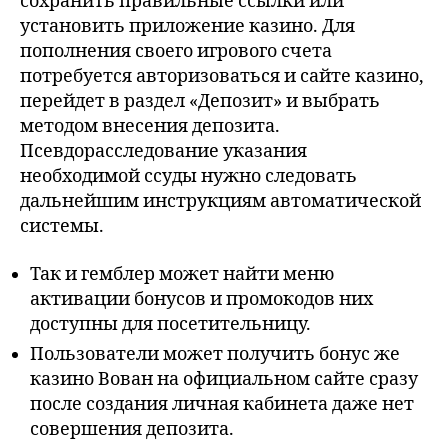
сохранить правильные ссылки или
установить приложение казино. Для
пополнения своего игрового счета
потребуется авторизоваться и сайте казино,
перейдет в раздел «Депозит» и выбрать
методом внесения депозита.
Псевдорасследование указания
необходимой ссуды нужно следовать
дальнейшим инструкциям автоматической
системы.
Так и гемблер может найти меню
активации бонусов и промокодов них
доступны для посетительницу.
Пользователи может получить бонус же
казино Вован на официальном сайте сразу
после создания личная кабинета даже нет
совершения депозита.