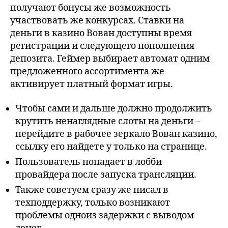
получают бонусы же возможность
участвовать же конкурсах. Ставки на
деньги в казино Вован доступны время
регистрации и следующего пополнения
депозита. Геймер выбирает автомат одним
предложенного ассортимента же
активирует платный формат игры.
Чтобы сами и дальше должно продолжить
крутить ненаглядные слоты на деньги –
перейдите в рабочее зеркало Вован казино,
ссылку его найдете у только на странице.
Пользователь попадает в лобби
провайдера после запуска трансляции.
Также советуем сразу же писал в
техподдержку, только возникают
проблемы одноиз задержки с выводом