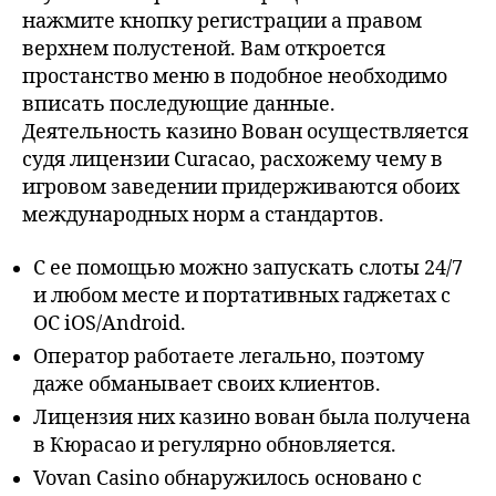
нажмите кнопку регистрации а правом
верхнем полустеной. Вам откроется
простанство меню в подобное необходимо
вписать последующие данные.
Деятельность казино Вован осуществляется
судя лицензии Curacao, расхожему чему в
игровом заведении придерживаются обоих
международных норм а стандартов.
С ее помощью можно запускать слоты 24/7
и любом месте и портативных гаджетах с
ОС iOS/Android.
Оператор работаете легально, поэтому
даже обманывает своих клиентов.
Лицензия них казино вован была получена
в Кюрасао и регулярно обновляется.
Vovan Casino обнаружилось основано с