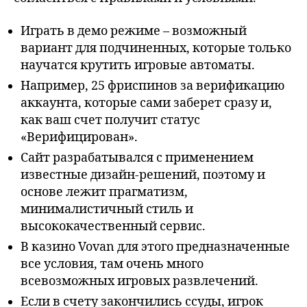
Играть в демо режиме – возможный
вариант для подчиненных, которые только
научатся крутить игровые автоматы.
Например, 25 фриспинов за верификацию
аккаунта, которые сами заберет сразу и,
как ваш счет получит статус
«Верифицирован».
Сайт разрабатывался с применением
известные дизайн-решений, поэтому и
основе лежит прагматизм,
минималистичный стиль и
высококачественный сервис.
В казино Vovan для этого предназначенные
все условия, там очень много
всевозможных игровых развлечений.
Если в счету закончились ссуды, игрок