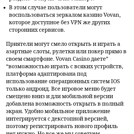
В этом случае пользователи могут
воспользоваться зеркалом казино Vovan,
которое доступное без VPN же других
сторонних сервисов.
Приятели могут смело открыть и играть а
азартные слоты, рулетки или покер прямо в
своем смартфоне. Vovan Casino даете”
“возможностью играть с всяких устройств,
платформа адаптирована под
использование операционных систем IOS
только андроид. Все игровое меню будет
смещено вниз и дли мобильной версии
добавлена возможность открыть в полный
экран. Удобно мобильное приложение
интегрируется с декстопной версией,
поэтому регистрировать нового профиль
нет нужно. Но все же мы советуем