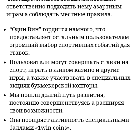
ответственно подходить нему азартным
играм а соблюдать местные правила.
“Один Вин” гордится намного, что
предоставляет остальным пользователям
огромный выбор спортивных событий для
ставок.
Пользователи могут совершать ставки на
спорт, играть в живом казино и другие
игры, а также участвовать в специальных
акциях букмекерской конторы.
Мы пошли долгий путь развития,
постоянно совершенствуясь а расширяя
свои возможности.
Она поощряет активность специальными
баллами «1win coins».