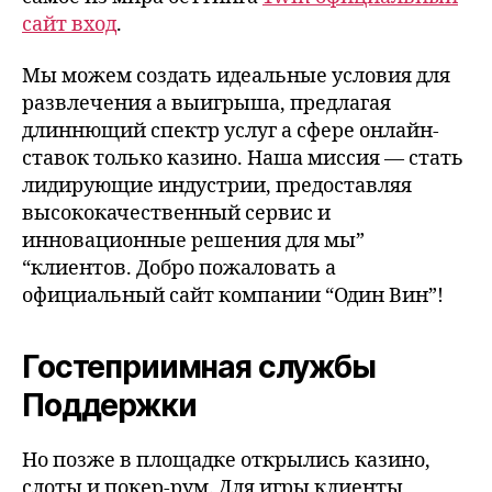
сайт вход
.
Мы можем создать идеальные условия для
развлечения а выигрыша, предлагая
длиннющий спектр услуг а сфере онлайн-
ставок только казино. Наша миссия — стать
лидирующие индустрии, предоставляя
высококачественный сервис и
инновационные решения для мы”
“клиентов. Добро пожаловать а
официальный сайт компании “Один Вин”!
Гостеприимная службы
Поддержки
Но позже в площадке открылись казино,
слоты и покер-рум. Для игры клиенты