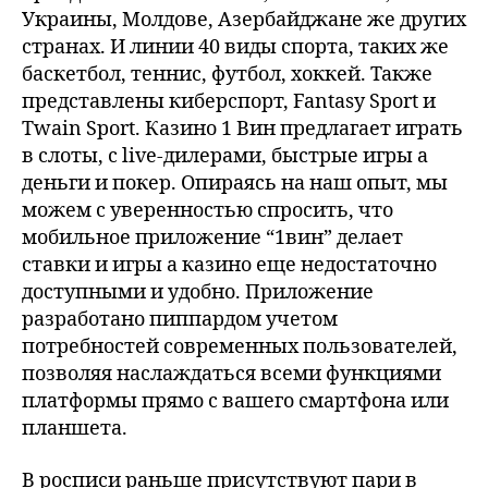
Украины, Молдове, Азербайджане же других
странах. И линии 40 виды спорта, таких же
баскетбол, теннис, футбол, хоккей. Также
представлены киберспорт, Fantasy Sport и
Twain Sport. Казино 1 Вин предлагает играть
в слоты, с live-дилерами, быстрые игры а
деньги и покер. Опираясь на наш опыт, мы
можем с уверенностью спросить, что
мобильное приложение “1вин” делает
ставки и игры а казино еще недостаточно
доступными и удобно. Приложение
разработано пиппардом учетом
потребностей современных пользователей,
позволяя наслаждаться всеми функциями
платформы прямо с вашего смартфона или
планшета.
В росписи раньше присутствуют пари в