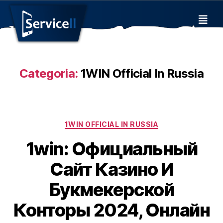
Categoria:
1WIN Official In Russia
1WIN OFFICIAL IN RUSSIA
1win: Официальный
Сайт Казино И
Букмекерской
Конторы 2024, Онлайн