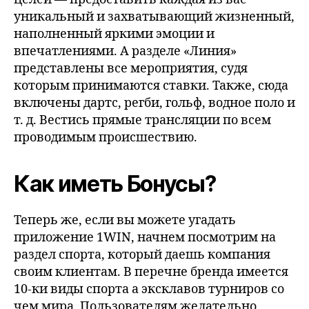
уникальный и захватывающий жизненный,
наполненный яркими эмоции и
впечатлениями. А разделе «Линия»
представлены все мероприятия, судя
которым принимаются ставки. Также, сюда
включены дартс, регби, гольф, водное поло и
т. д. Вестись прямые трансляции по всем
проводимым происшествию.
Как иметь Бонусы?
Теперь же, если вы можете угадать
приложение 1WIN, начнем посмотрим на
раздел спорта, который даешь компания
своим клиентам. В перечне бренда имеется
10-ки виды спорта а эксклавов турниров со
чем мира. Пользователям желательно