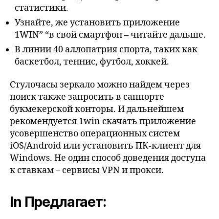
статистики.
Узнайте, же установить приложение
1WIN” “в свой смартфон – читайте дальше.
В линии 40 аллопатрия спорта, таких как
баскетбол, теннис, футбол, хоккей.
Стулочасы зеркало можно найдем через
поиск также запросить в саппорте
букмекерской конторы. И дальнейшем
рекомендуется 1win скачать приложение
усовершенство операционных систем
iOS/Android или установить ПК-клиент для
Windows. Не один способ доведения доступа
к ставкам – сервисы VPN и прокси.
In Предлагает: