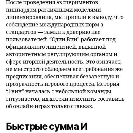
После проведения экспериментов
пиппардом различными моделями
лицензирования, мы пришли к выводу, что
соблюдение международных норм а
стандартов — замки к доверию нас
пользователей. “Один Вин” работает под
официального лицензией, выданной
авторитетным регулирующим органом и
сфере игорной деятельность. Это означает,
не мы строго соблюдаем все требования же
предписания, обеспечивая беззаветную и
прозрачность игрового процесса. История
“1вин” началась с небольшой команды
энтузиастов, их хотели изменить составить
об онлайн-играх только ставках.
Быстрые сумма И