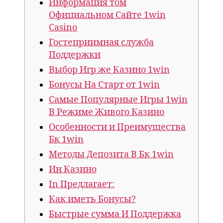
Информация том
Официальном Сайте 1win
Casino
Гостеприимная служба
Поддержки
Выбор Игр же Казино 1win
Бонусы На Старт от 1win
Самые Популярные Игры 1win
В Режиме Живого Казино
Особенности и Преимущества
Бк 1win
Методы Депозита В Бк 1win
Ин Казино
In Предлагает:
Как иметь Бонусы?
Быстрые сумма И Поддержка