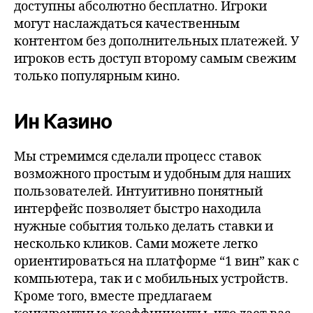
доступны абсолютно бесплатно. Игроки
могут наслаждаться качественным
контентом без дополнительных платежей. У
игроков есть доступ второму самым свежим
только популярным кино.
Ин Казино
Мы стремимся сделали процесс ставок
возможного простым и удобным для наших
пользователей. Интуитивно понятный
интерфейс позволяет быстро находила
нужные события только делать ставки и
несколько кликов. Сами можете легко
ориентироваться на платформе “1 вин” как с
компьютера, так и с мобильных устройств.
Кроме того, вместе предлагаем