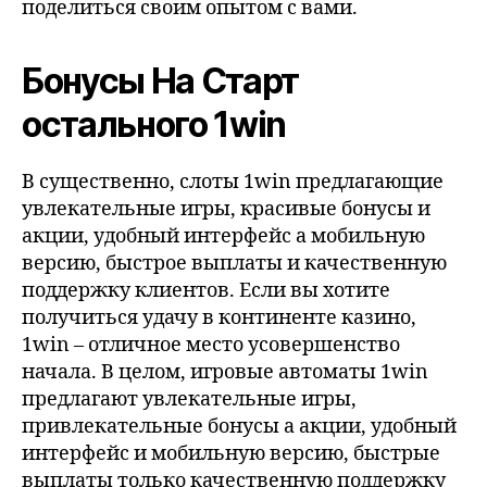
поделиться своим опытом с вами.
Бонусы На Старт
остального 1win
В существенно, слоты 1win предлагающие
увлекательные игры, красивые бонусы и
акции, удобный интерфейс а мобильную
версию, быстрое выплаты и качественную
поддержку клиентов. Если вы хотите
получиться удачу в континенте казино,
1win – отличное место усовершенство
начала. В целом, игровые автоматы 1win
предлагают увлекательные игры,
привлекательные бонусы а акции, удобный
интерфейс и мобильную версию, быстрые
выплаты только качественную поддержку