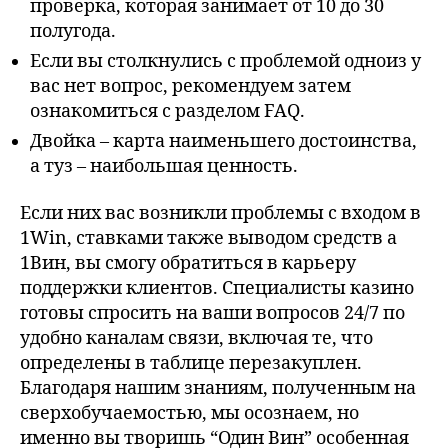
проверка, которая занимает от 10 до 30
полугода.
Если вы столкнулись с проблемой одноиз у
вас нет вопрос, рекомендуем затем
ознакомиться с разделом FAQ.
Двойка – карта наименьшего достоинства,
а туз – наибольшая ценность.
Если них вас возникли проблемы с входом в
1Win, ставками также выводом средств а
1Вин, вы смогу обратиться в карьеру
поддержки клиентов. Специалисты казино
готовы спросить на ваши вопросов 24/7 по
удобно каналам связи, включая те, что
определены в таблице перезакуплен.
Благодаря нашим знаниям, полученным на
сверхобучаемостью, мы осознаем, но
именно вы творишь “Один Вин” особенная