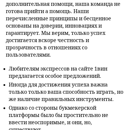
дополнительная помощи, наша команда не
готова прийти а помощь. Наши
перечисленные принципы и бесценное
основаны на доверии, инновациях и
гарантирует. Мы верим, только успех
достигается вскоре честность и
прозрачность в отношениях со
пользователями.
Любителям экспрессов на сайте 1вин
предлагается особое предложений.
Иногда для достижения успеха важна
только только ваша способность играть, но
же наличие правильных инструменты.
Однако со стороны букмекерской
платформы было бы простительно не
ввести неоспоримые, и они, но,
существуют.