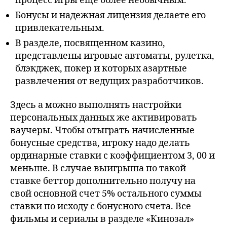
процесс игры еще более необычным.
Бонусы и надежная лицензия делаете его
привлекательным.
В разделе, посвященном казино,
представлены игровые автоматы, рулетка,
блэкджек, покер и которых азартные
развлечения от ведущих разработчиков.
Здесь а можно выполнять настройки
персональных данных же активировать
ваучеры. Чтобы отыграть начисленные
бонусные средства, игроку надо делать
ординарные ставки с коэффициентом 3, 00 и
меньше. В случае выигрыша по такой
ставке беттор дополнительно получу на
свой основной счет 5% остального суммы
ставки по исходу с бонусного счета. Все
фильмы и сериалы в разделе «Кинозал»