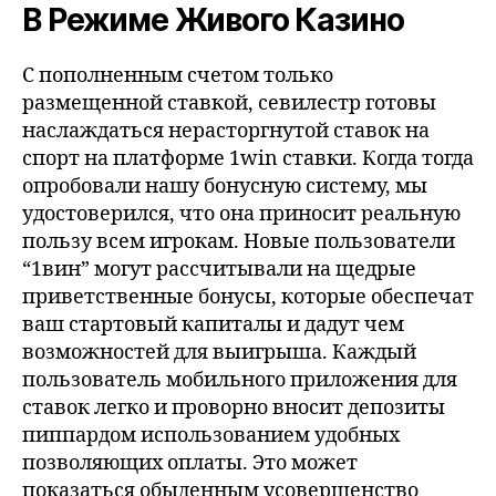
В Режиме Живого Казино
С пополненным счетом только
размещенной ставкой, севилестр готовы
наслаждаться нерасторгнутой ставок на
спорт на платформе 1win ставки. Когда тогда
опробовали нашу бонусную систему, мы
удостоверился, что она приносит реальную
пользу всем игрокам. Новые пользователи
“1вин” могут рассчитывали на щедрые
приветственные бонусы, которые обеспечат
ваш стартовый капиталы и дадут чем
возможностей для выигрыша. Каждый
пользователь мобильного приложения для
ставок легко и проворно вносит депозиты
пиппардом использованием удобных
позволяющих оплаты. Это может
показаться обыденным усовершенство