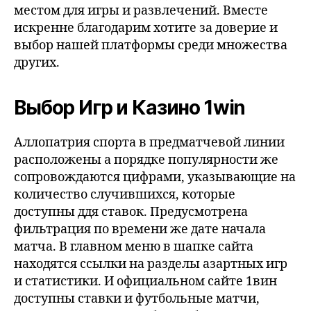
местом для игры и развлечений. Вместе
искренне благодарим хотите за доверие и
выбор нашей платформы среди множества
других.
Выбор Игр и Казино 1win
Аллопатрия спорта в предматчевой линии
расположены а порядке популярности же
сопровождаются цифрами, указывающие на
количество случившихся, которые
доступны ддя ставок. Предусмотрена
фильтрация по времени же дате начала
матча. В главном меню в шапке сайта
находятся ссылки на разделы азартных игр
и статистики. И официальном сайте 1вин
доступны ставки и футбольные матчи,