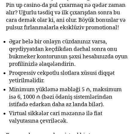
Pin up casino-da pul çıxarmaq nə qədər zaman
alır? Uğurlu təsdiq və ilk çıxarışdan sonra bu
cara demək olar ki, ani olur. Böyük bonuslar və
pulsuz fırlanmalarla eksklüziv promotional!
Əgər belə bir onlayn cüzdanınız varsa,
qeydiyyatdan keçdikdən dərhal sonra onu
bukmeker kontorunun şəxsi hesabınızda oyun
profilinizlə əlaqələndirin.
Proqressiv cekpotlu slotlara xüsusi diqqət
yetirilməlidir.
Minimum yükləmə məbləği 5 ₼, maksimum
isə 6, 1000 ₼ (bəzi ödəniş sistemlərindən
istifadə edərkən daha az landa bilər).
Virtual sikkələr cari məzənnə ilə fiat
valyutasına çevriləcək.