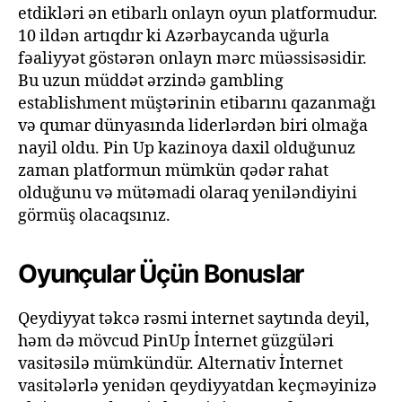
etdikləri ən etibarlı onlayn oyun platformudur.
10 ildən artıqdır ki Azərbaycanda uğurla
fəaliyyət göstərən onlayn mərc müəssisəsidir.
Bu uzun müddət ərzində gambling
establishment müştərinin etibarını qazanmağı
və qumar dünyasında liderlərdən biri olmağa
nayil oldu. Pin Up kazinoya daxil olduğunuz
zaman platformun mümkün qədər rahat
olduğunu və mütəmadi olaraq yeniləndiyini
görmüş olacaqsınız.
Oyunçular Üçün Bonuslar
Qeydiyyat təkcə rəsmi internet saytında deyil,
həm də mövcud PinUp İnternet güzgüləri
vasitəsilə mümkündür. Alternativ İnternet
vasitələrlə yenidən qeydiyyatdan keçməyinizə