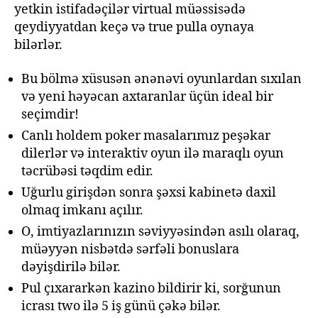
yetkin istifadəçilər virtual müəssisədə
qeydiyyatdan keçə və true pulla oynaya
bilərlər.
Bu bölmə xüsusən ənənəvi oyunlardan sıxılan
və yeni həyəcan axtaranlar üçün ideal bir
seçimdir!
Canlı holdem poker masalarımız peşəkar
dilerlər və interaktiv oyun ilə maraqlı oyun
təcrübəsi təqdim edir.
Uğurlu girişdən sonra şəxsi kabinetə daxil
olmaq imkanı açılır.
O, imtiyazlarınızın səviyyəsindən asılı olaraq,
müəyyən nisbətdə sərfəli bonuslara
dəyişdirilə bilər.
Pul çıxararkən kazino bildirir ki, sorğunun
icrası two ilə 5 iş günü çəkə bilər.