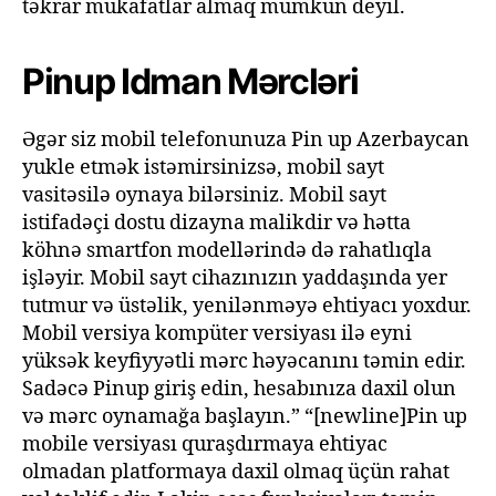
təkrar mükafatlar almaq mümkün deyil.
Pinup Idman Mərcləri
Əgər siz mobil telefonunuza Pin up Azerbaycan
yukle etmək istəmirsinizsə, mobil sayt
vasitəsilə oynaya bilərsiniz. Mobil sayt
istifadəçi dostu dizayna malikdir və hətta
köhnə smartfon modellərində də rahatlıqla
işləyir. Mobil sayt cihazınızın yaddaşında yer
tutmur və üstəlik, yenilənməyə ehtiyacı yoxdur.
Mobil versiya kompüter versiyası ilə eyni
yüksək keyfiyyətli mərc həyəcanını təmin edir.
Sadəcə Pinup giriş edin, hesabınıza daxil olun
və mərc oynamağa başlayın.” “[newline]Pin up
mobile versiyası quraşdırmaya ehtiyac
olmadan platformaya daxil olmaq üçün rahat