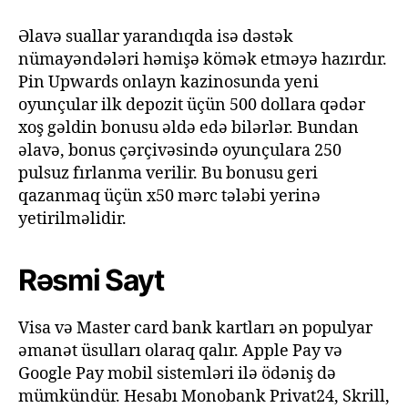
Əlavə suallar yarandıqda isə dəstək
nümayəndələri həmişə kömək etməyə hazırdır.
Pin Upwards onlayn kazinosunda yeni
oyunçular ilk depozit üçün 500 dollara qədər
xoş gəldin bonusu əldə edə bilərlər. Bundan
əlavə, bonus çərçivəsində oyunçulara 250
pulsuz fırlanma verilir. Bu bonusu geri
qazanmaq üçün x50 mərc tələbi yerinə
yetirilməlidir.
Rəsmi Sayt
Visa və Master card bank kartları ən populyar
əmanət üsulları olaraq qalır. Apple Pay və
Google Pay mobil sistemləri ilə ödəniş də
mümkündür. Hesabı Monobank Privat24, Skrill,