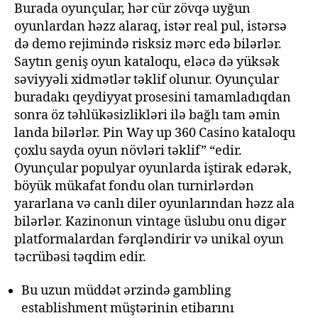
Burada oyunçular, hər cür zövqə uyğun
oyunlardan həzz alaraq, istər real pul, istərsə
də demo rejimində risksiz mərc edə bilərlər.
Saytın geniş oyun kataloqu, eləcə də yüksək
səviyyəli xidmətlər təklif olunur. Oyunçular
buradakı qeydiyyat prosesini tamamladıqdan
sonra öz təhlükəsizlikləri ilə bağlı tam əmin
landa bilərlər. Pin Way up 360 Casino kataloqu
çoxlu sayda oyun növləri təklif” “edir.
Oyunçular populyar oyunlarda iştirak edərək,
böyük mükafat fondu olan turnirlərdən
yararlana və canlı diler oyunlarından həzz ala
bilərlər. Kazinonun vintage üslubu onu digər
platformalardan fərqləndirir və unikal oyun
təcrübəsi təqdim edir.
Bu uzun müddət ərzində gambling
establishment müştərinin etibarını