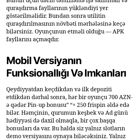
Bunun üçün dərin təmizləmə işə salınmalı və
quraşdırma fayllarının yükləndiyi yer
göstərilməlidir. Bundan sonra utilitin
quraşdırılmasının növbəti mərhələsinə keçə
bilərsiniz. Oyunçunun etməli olduğu — APK
fayllarını açmaqdır.
Mobil Versiyanın
Funksionallığı Və Imkanları
Qeydiyyatdan keçdikdən və ilk depoziti
etdikdən dərhal sonra, hər bir oyunçu 700 AZN-
ə qədər Pin-up bonusu” “+ 250 frispin əldə edə
bilər. Həmçinin, qurumun keşbek və Ad günü
hədiyyəsi də daxil olmaqla, bir çox başqa
bonusları da var. Bu halda siz yalnız slotların
demo versiyasını oynaya biləcəksiniz. Yalnız