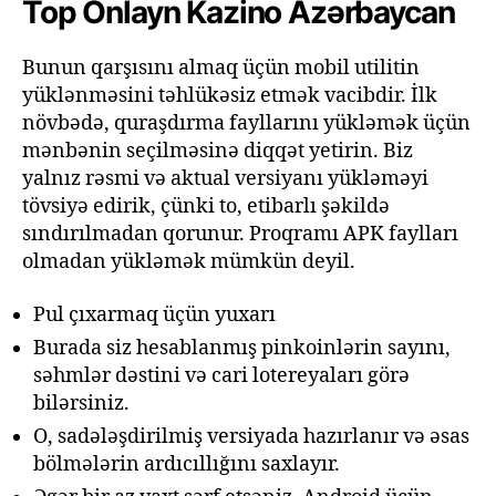
Top Onlayn Kazino Azərbaycan
Bunun qarşısını almaq üçün mobil utilitin
yüklənməsini təhlükəsiz etmək vacibdir. İlk
növbədə, quraşdırma fayllarını yükləmək üçün
mənbənin seçilməsinə diqqət yetirin. Biz
yalnız rəsmi və aktual versiyanı yükləməyi
tövsiyə edirik, çünki to, etibarlı şəkildə
sındırılmadan qorunur. Proqramı APK faylları
olmadan yükləmək mümkün deyil.
Pul çıxarmaq üçün yuxarı
Burada siz hesablanmış pinkoinlərin sayını,
səhmlər dəstini və cari lotereyaları görə
bilərsiniz.
O, sadələşdirilmiş versiyada hazırlanır və əsas
bölmələrin ardıcıllığını saxlayır.