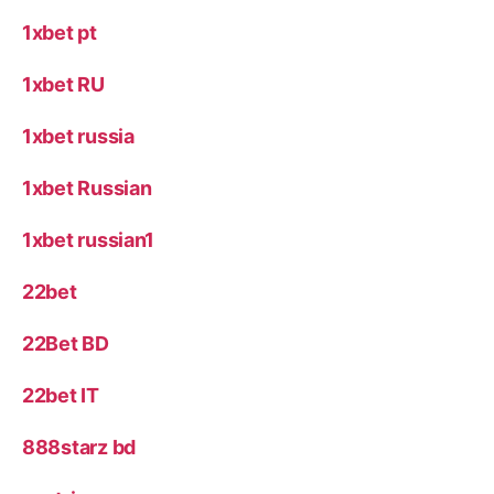
1xbet pt
1xbet RU
1xbet russia
1xbet Russian
1xbet russian1
22bet
22Bet BD
22bet IT
888starz bd