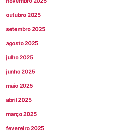
novembro 2025
outubro 2025
setembro 2025
agosto 2025
julho 2025
junho 2025
maio 2025
abril 2025
março 2025
fevereiro 2025