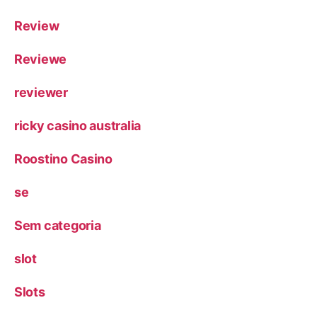
Review
Reviewe
reviewer
ricky casino australia
Roostino Casino
se
Sem categoria
slot
Slots