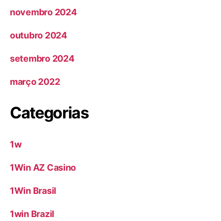
novembro 2024
outubro 2024
setembro 2024
março 2022
Categorias
1w
1Win AZ Casino
1Win Brasil
1win Brazil