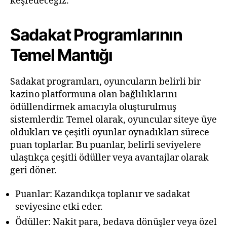
keşfedeceğiz.
Sadakat Programlarının
Temel Mantığı
Sadakat programları, oyuncuların belirli bir
kazino platformuna olan bağlılıklarını
ödüllendirmek amacıyla oluşturulmuş
sistemlerdir. Temel olarak, oyuncular siteye üye
oldukları ve çeşitli oyunlar oynadıkları sürece
puan toplarlar. Bu puanlar, belirli seviyelere
ulaştıkça çeşitli ödüller veya avantajlar olarak
geri döner.
Puanlar: Kazandıkça toplanır ve sadakat
seviyesine etki eder.
Ödüller: Nakit para, bedava dönüşler veya özel