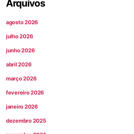
Arquivos
agosto 2026
julho 2026
junho 2026
abril 2026
março 2026
fevereiro 2026
janeiro 2026
dezembro 2025