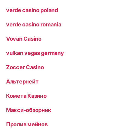
verde casino poland
verde casino romania
Vovan Casino
vulkan vegas germany
Zoccer Casino
Альтернейт
Комета Казино
Макси-обзорник
Пролив мейнов