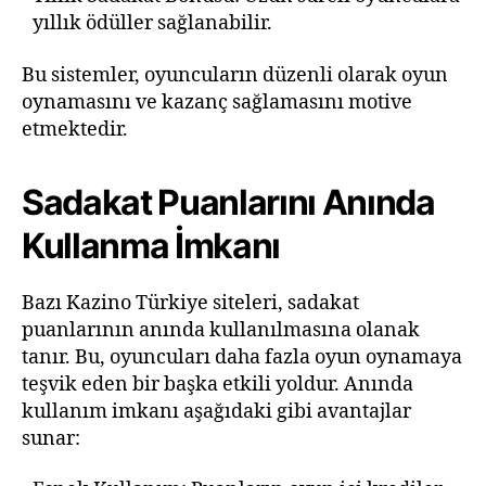
yıllık ödüller sağlanabilir.
Bu sistemler, oyuncuların düzenli olarak oyun
oynamasını ve kazanç sağlamasını motive
etmektedir.
Sadakat Puanlarını Anında
Kullanma İmkanı
Bazı Kazino Türkiye siteleri, sadakat
puanlarının anında kullanılmasına olanak
tanır. Bu, oyuncuları daha fazla oyun oynamaya
teşvik eden bir başka etkili yoldur. Anında
kullanım imkanı aşağıdaki gibi avantajlar
sunar: