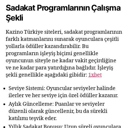
Sadakat Programlarının Çalışma
Şekli
Kazino Türkiye siteleri, sadakat programlarının
farklı katmanlarını sunarak oyunculara çeşitli
yollarla ödüller kazandırabilir. Bu
programların işleyiş biçimi genellikle
oyuncunun siteyle ne kadar vakit geçirdiğine
ve ne kadar para yatırdığına bağlıdır. İşleyiş
şekli genellikle aşağıdaki gibidir:
1xbet
Seviye Sistemi: Oyuncular seviyeler halinde
ilerler ve her seviye için özel ödüller kazanır.
Aylık Güncelleme: Puanlar ve seviyeler
düzenli olarak güncellenir, bu da sürekli
katılımı teşvik eder.
Yıllık Sadakat Bonusu: Uzun süreli oyunculara