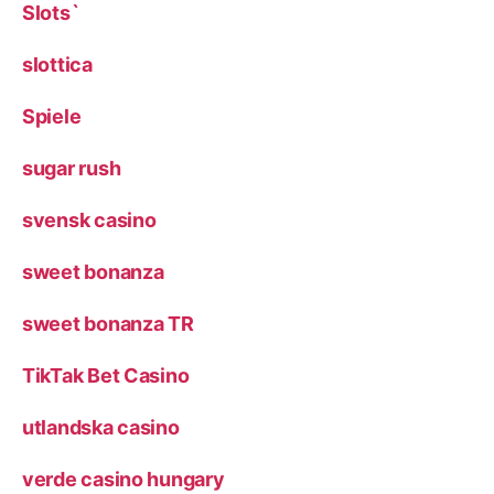
Slots`
slottica
Spiele
sugar rush
svensk casino
sweet bonanza
sweet bonanza TR
TikTak Bet Casino
utlandska casino
verde casino hungary