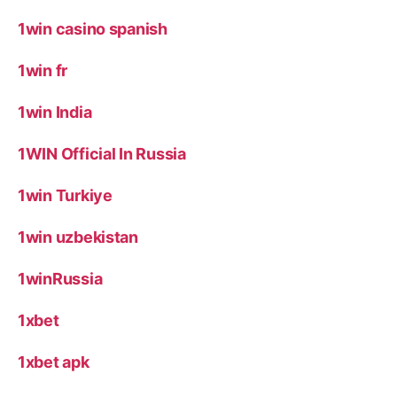
1win casino spanish
1win fr
1win India
1WIN Official In Russia
1win Turkiye
1win uzbekistan
1winRussia
1xbet
1xbet apk