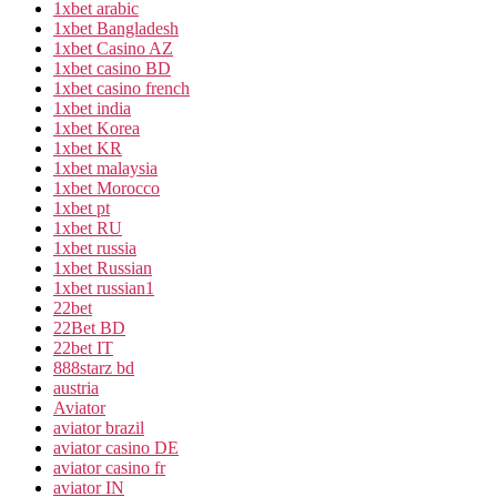
1xbet arabic
1xbet Bangladesh
1xbet Casino AZ
1xbet casino BD
1xbet casino french
1xbet india
1xbet Korea
1xbet KR
1xbet malaysia
1xbet Morocco
1xbet pt
1xbet RU
1xbet russia
1xbet Russian
1xbet russian1
22bet
22Bet BD
22bet IT
888starz bd
austria
Aviator
aviator brazil
aviator casino DE
aviator casino fr
aviator IN