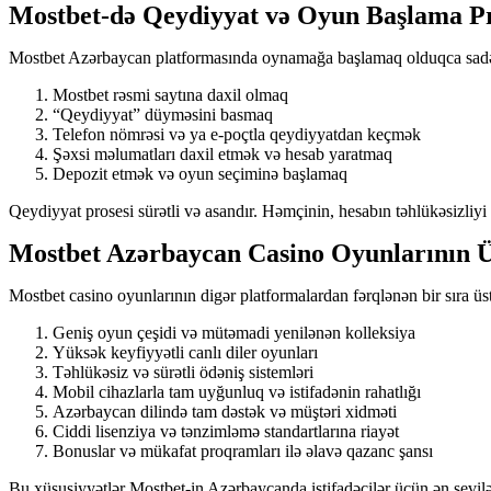
Mostbet-də Qeydiyyat və Oyun Başlama Pr
Mostbet Azərbaycan platformasında oynamağa başlamaq olduqca sadədir
Mostbet rəsmi saytına daxil olmaq
“Qeydiyyat” düyməsini basmaq
Telefon nömrəsi və ya e-poçtla qeydiyyatdan keçmək
Şəxsi məlumatları daxil etmək və hesab yaratmaq
Depozit etmək və oyun seçiminə başlamaq
Qeydiyyat prosesi sürətli və asandır. Həmçinin, hesabın təhlükəsizliyi 
Mostbet Azərbaycan Casino Oyunlarının Ü
Mostbet casino oyunlarının digər platformalardan fərqlənən bir sıra üs
Geniş oyun çeşidi və mütəmadi yenilənən kolleksiya
Yüksək keyfiyyətli canlı diler oyunları
Təhlükəsiz və sürətli ödəniş sistemləri
Mobil cihazlarla tam uyğunluq və istifadənin rahatlığı
Azərbaycan dilində tam dəstək və müştəri xidməti
Ciddi lisenziya və tənzimləmə standartlarına riayət
Bonuslar və mükafat proqramları ilə əlavə qazanc şansı
Bu xüsusiyyətlər Mostbet-in Azərbaycanda istifadəçilər üçün ən sevilə