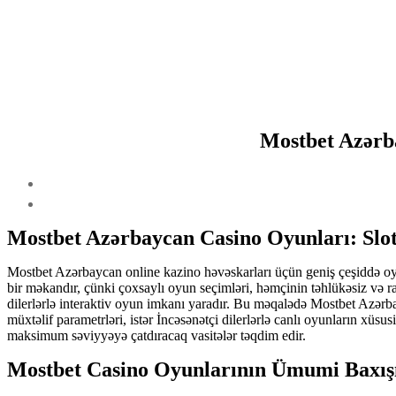
Loja
Se
Mostbet Azərba
Mostbet Azərbaycan Casino Oyunları: Slotl
Mostbet Azərbaycan online kazino həvəskarları üçün geniş çeşiddə oyunl
bir məkandır, çünki çoxsaylı oyun seçimləri, həmçinin təhlükəsiz və r
dilerlərlə interaktiv oyun imkanı yaradır. Bu məqalədə Mostbet Azərba
müxtəlif parametrləri, istər İncəsənətçi dilerlərlə canlı oyunların xüs
maksimum səviyyəyə çatdıracaq vasitələr təqdim edir.
Mostbet Casino Oyunlarının Ümumi Baxış