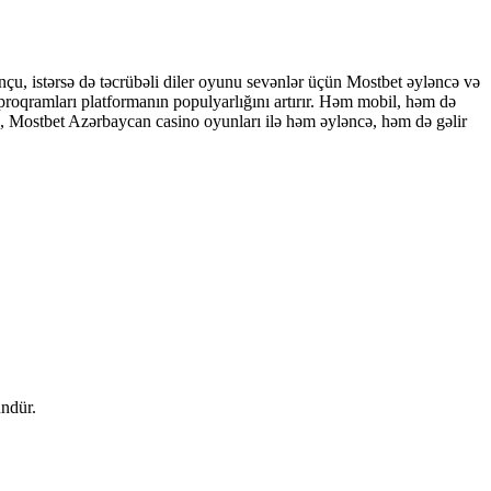
unçu, istərsə də təcrübəli diler oyunu sevənlər üçün Mostbet əyləncə və
 proqramları platformanın populyarlığını artırır. Həm mobil, həm də
ə, Mostbet Azərbaycan casino oyunları ilə həm əyləncə, həm də gəlir
ündür.