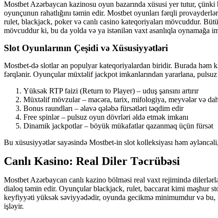
Mostbet Azərbaycan kazinosu oyun bazarında xüsusi yer tutur, çünki b
oyunçunun rahatlığını təmin edir. Mostbet oyunları fərqli provayderlər 
rulet, blackjack, poker və canlı casino kateqoriyaları mövcuddur. Büt
mövcuddur ki, bu da yolda və ya istənilən vaxt asanlıqla oynamağa i
Slot Oyunlarının Çeşidi və Xüsusiyyətləri
Mostbet-də slotlar ən populyar kateqoriyalardan biridir. Burada həm kl
fərqlənir. Oyunçular müxtəlif jackpot imkanlarından yararlana, pulsuz 
Yüksək RTP faizi (Return to Player) – uduş şansını artırır
Müxtəlif mövzular – macəra, tarix, mifologiya, meyvələr və da
Bonus raundları – əlavə qələbə fürsətləri təqdim edir
Free spinlər – pulsuz oyun dövrləri əldə etmək imkanı
Dinamik jackpotlar – böyük mükafatlar qazanmaq üçün fürsət
Bu xüsusiyyətlər sayəsində Mostbet-in slot kolleksiyası həm əyləncəli,
Canlı Kasino: Real Diler Təcrübəsi
Mostbet Azərbaycan canlı kazino bölməsi real vaxt rejimində dilerlərlə
dialoq təmin edir. Oyunçular blackjack, rulet, baccarat kimi məşhur st
keyfiyyəti yüksək səviyyədədir, oyunda gecikmə minimumdur və bu, is
işləyir.