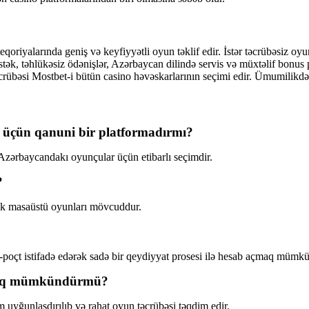
qoriyalarında geniş və keyfiyyətli oyun təklif edir. İstər təcrübəsiz oy
stək, təhlükəsiz ödənişlər, Azərbaycan dilində servis və müxtəlif bonus
təcrübəsi Mostbet-i bütün casino həvəskarlarının seçimi edir. Ümumilikd
 üçün qanuni bir platformadırmı?
 Azərbaycandakı oyunçular üçün etibarlı seçimdir.
?
ssik masaüstü oyunları mövcuddur.
-poçt istifadə edərək sadə bir qeydiyyat prosesi ilə hesab açmaq mümk
amaq mümkündürmü?
m uyğunlaşdırılıb və rahat oyun təcrübəsi təqdim edir.