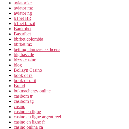
aviator ke
aviator mz
aviator ng
b1bet BR
b1bet brazil
Bankobet
Basaribet
bbrbet colombia
bbrbet mx
betting utan svensk licens
big bass de
bizzo casino
blog
Bolizyn Casino
book of ra
book of ra it
Brand
bukmacherzy online
casibom tr
casibom-tg
casino
casino en ligne
casino en ligne argent reel
casino en ligne fr
casino onlina ca