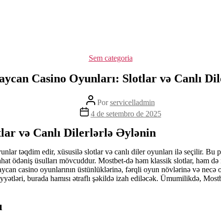
rvicell
Seja um franqueado
Manutenção
Su
Sem categoria
ycan Casino Oyunları: Slotlar və Canlı Dil
Por
servicelladmin
4 de setembro de 2025
ar və Canlı Dilerlərlə Əylənin
ar təqdim edir, xüsusilə slotlar və canlı diler oyunları ilə seçilir. Bu
ahat ödəniş üsulları mövcuddur. Mostbet-də həm klassik slotlar, həm də 
ycan casino oyunlarının üstünlüklərinə, fərqli oyun növlərinə və necə 
usiyyətləri, burada hamısı ətraflı şəkildə izah ediləcək. Ümumilikdə, Mo
ı