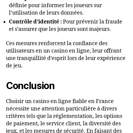
définie pour informer les joueurs sur
l’utilisation de leurs données.
Contrôle d’identité :
Pour prévenir la fraude
et s’assurer que les joueurs sont majeurs.
Ces mesures renforcent la confiance des
utilisateurs en un casino en ligne, leur offrant
une tranquillité d’esprit lors de leur expérience
de jeu.
Conclusion
Choisir un casino en ligne fiable en France
nécessite une attention particulière à divers
critères tels que la réglementation, les options
de paiement, le service client, la diversité des
jeux, et les mesures de sécurité. En faisant des