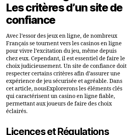
Les critères d’un site de
confiance
Avec l’essor des jeux en ligne, de nombreux
Français se tournent vers les casinos en ligne
pour vivre l’excitation du jeu, même depuis
chez eux. Cependant, il est essentiel de faire le
choix judicieusement. Un site de confiance doit
respecter certains critères afin d’assurer une
expérience de jeu sécurisée et agréable. Dans
cet article, nousExplorerons les éléments clés
qui caractérisent un casino en ligne fiable,
permettant aux joueurs de faire des choix
éclairés.
Licences et Régulations