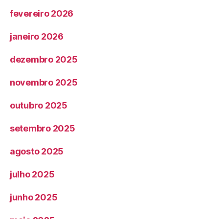
fevereiro 2026
janeiro 2026
dezembro 2025
novembro 2025
outubro 2025
setembro 2025
agosto 2025
julho 2025
junho 2025