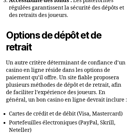
Accessibilité des fonds :
Les plateformes
régulées garantissent la sécurité des dépôts et
des retraits des joueurs.
Options de dépôt et de
retrait
Un autre critère déterminant de confiance d’un
casino en ligne réside dans les options de
paiement qu’il offre. Un site fiable proposera
plusieurs méthodes de dépôt et de retrait, afin
de faciliter l’expérience des joueurs. En
général, un bon casino en ligne devrait inclure :
Cartes de crédit et de débit (Visa, Mastercard)
Portefeuilles électroniques (PayPal, Skrill,
Neteller)