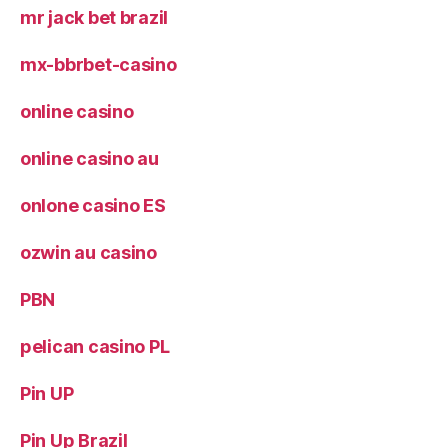
mr jack bet brazil
mx-bbrbet-casino
online casino
online casino au
onlone casino ES
ozwin au casino
PBN
pelican casino PL
Pin UP
Pin Up Brazil