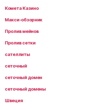
Комета Казино
Макси-обзорник
Пролив мейнов
Пролив сетки
сателлиты
сеточный
сеточный домен
сеточный домены
Швеция