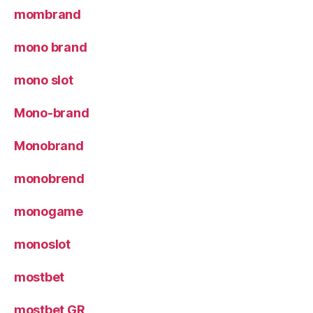
mombrand
mono brand
mono slot
Mono-brand
Monobrand
monobrend
monogame
monoslot
mostbet
mostbet GR