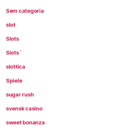
Sem categoria
slot
Slots
Slots`
slottica
Spiele
sugar rush
svensk casino
sweet bonanza