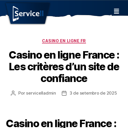
CASINO EN LIGNE FR
Casino en ligne France :
Les critères d’un site de
confiance
Por
servicelladmin
3 de setembro de 2025
Casino en ligne France :