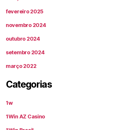
fevereiro 2025
novembro 2024
outubro 2024
setembro 2024
março 2022
Categorias
1w
1Win AZ Casino