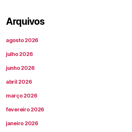
Arquivos
agosto 2026
julho 2026
junho 2026
abril 2026
março 2026
fevereiro 2026
janeiro 2026