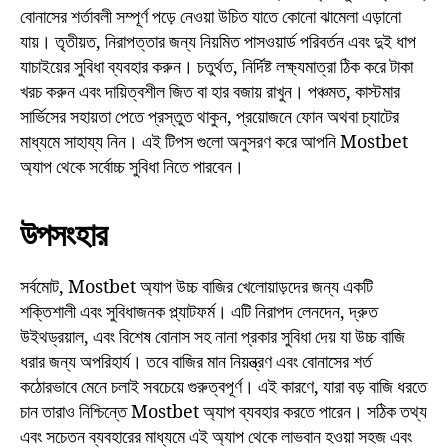
বোনাসের শর্তাবলী সম্পূর্ণ পড়ে নেওয়া উচিত যাতে কোনো ঝামেলা এড়ানো
যায়। তৃতীয়ত, নিরাপত্তার জন্য নিয়মিত পাসওয়ার্ড পরিবর্তন এবং দুই ধাপ
যাচাইয়ের সুবিধা ব্যবহার করুন। চতুর্থত, নির্দিষ্ট লক্ষ্যমাত্রা ঠিক করে টাকা
খরচ করুন এবং দায়িত্বশীল জিত বা হার বজায় রাখুন। পঞ্চমত, কাস্টমার
সার্ভিসের সহায়তা পেতে প্রস্তুত থাকুন, প্রয়োজনে ফোন অথবা চ্যাটের
মাধ্যমে সাহায্য নিন। এই টিপস গুলো অনুসরণ করে আপনি Mostbet
অ্যাপ থেকে সর্বোচ্চ সুবিধা নিতে পারবেন।
উপসংহার
সর্বমোট, Mostbet অ্যাপ উচ্চ বাজির খেলোয়াড়দের জন্য একটি
শক্তিশালী এবং সুবিধাজনক প্ল্যাটফর্ম। এটি নিরাপদ লেনদেন, দ্রুত
উইথড্রয়াল, এবং বিশেষ বোনাস সহ নানা প্রকার সুবিধা দেয় যা উচ্চ বাজি
ধরার জন্য অপরিহার্য। তবে বাজির মান নিয়ন্ত্রণ এবং বোনাসের শর্ত
কঠোরভাবে মেনে চলাই সবচেয়ে গুরুত্বপূর্ণ। এই কারণে, যারা বড় বাজি ধরতে
চান তারাও নিশ্চিন্তে Mostbet অ্যাপ ব্যবহার করতে পারেন। সঠিক তথ্য
এবং সচেতন ব্যবহারের মাধ্যমে এই অ্যাপ থেকে লাভবান হওয়া সহজ এবং