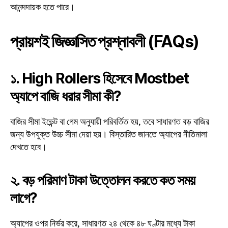
আনন্দদায়ক হতে পারে।
প্রায়শই জিজ্ঞাসিত প্রশ্নাবলী (FAQs)
১. High Rollers হিসেবে Mostbet
অ্যাপে বাজি ধরার সীমা কী?
বাজির সীমা ইভেন্ট বা গেম অনুযায়ী পরিবর্তিত হয়, তবে সাধারণত বড় বাজির
জন্য উপযুক্ত উচ্চ সীমা দেয়া হয়। বিস্তারিত জানতে অ্যাপের নীতিমালা
দেখতে হবে।
২. বড় পরিমাণ টাকা উত্তোলন করতে কত সময়
লাগে?
অ্যাপের ওপর নির্ভর করে, সাধারণত ২৪ থেকে ৪৮ ঘণ্টার মধ্যে টাকা