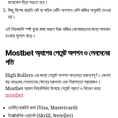
মনোযোগ দিয়ে পড়তে হবে।
কিছু বিশেষ বাড়তি বেট বা লাইভ বেটিং অপশনে বেশি বাজির অনুমতি দেওয়া
হয়।
এই নিয়মগুলি স্পষ্ট বুঝে কাজ করলে উচ্চ বাজির খেলোয়াড়দের জন্য লাভবান
হওয়ার সুযোগ বাড়ে।
Mostbet অ্যাপের পেমেন্ট অপশন ও লেনদেনের
গতি
High Rollers-এর জন্য পেমেন্ট অপশন অত্যন্ত গুরুত্বপূর্ণ। কেননা
বড় অঙ্কের লেনদেনের ক্ষেত্রে দ্রুততা এবং নিরাপত্তা প্রয়োজন।
Mostbet অ্যাপ নিম্নলিখিত উপায়ে পেমেন্ট গ্রহণ ও বিতরণ করে:
mostbet
ডেবিট/ক্রেডিট কার্ড (Visa, Mastercard)
ইলেক্ট্রনিক ওয়ালেট (Skrill, Neteller)