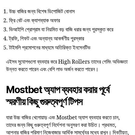
উচ্চ বাজির জন্য বিশেষ ডিপোজিট বোনাস
ফ্রি বেট এবং ক্যাশব্যাক অফার
ভিআইপি প্রোগ্রাম যা নিয়মিত বড় বাজি ধরার জন্য পুরস্কৃত করে
ট্রফি, গিফট এবং অন্যান্য আকর্ষণীয় পুরস্কার
টাইমলি প্রমোশনের মাধ্যমে অতিরিক্ত ইনসেনটিভ
এইসব সুযোগগুলো ব্যবহার করে High Rollers তাদের গেমিং অভিজ্ঞতা
উন্নত করতে পারেন এবং বেশি লাভ অর্জন করতে পারেন।
Mostbet অ্যাপ ব্যবহার করার পূর্বে
স্মরণীয় কিছু গুরুত্বপূর্ণ টিপস
যারা উচ্চ বাজির খেলোয়াড় এবং Mostbet অ্যাপ ব্যবহার করতে চান,
তাদের জন্য কিছু গুরুত্বপূর্ণ নির্দেশনা অনুসরণ করা উচিত। প্রথমত,
আপনার বাজির পরিমাণ নিজেবাজার আর্থিক সামর্থ্যের মধ্যে রাখুন। দ্বিতীয়ত,