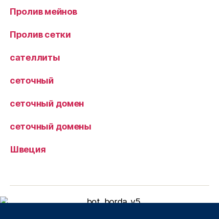
Пролив мейнов
Пролив сетки
сателлиты
сеточный
сеточный домен
сеточный домены
Швеция