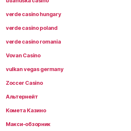
utlandska casino
verde casino hungary
verde casino poland
verde casino romania
Vovan Casino
vulkan vegas germany
Zoccer Casino
Альтернейт
Комета Казино
Макси-обзорник