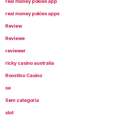
real money pokies app
real money pokies apps
Review
Reviewe
reviewer
ricky casino australia
Roostino Casino
se
Sem categoria
slot