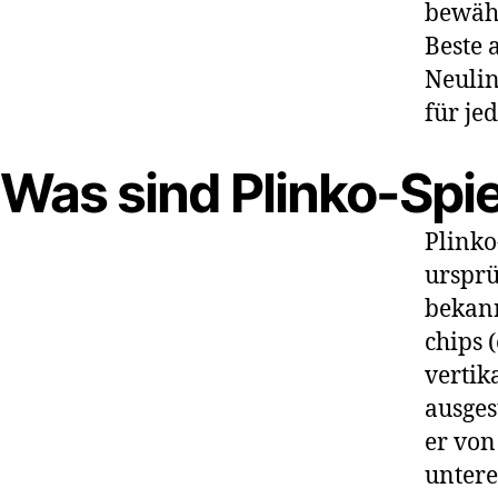
bewähr
Beste 
Neulin
für je
Was sind Plinko-Spi
Plinko
ursprü
bekann
chips 
vertik
ausges
er von
untere