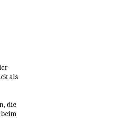
der
ck als
n, die
 beim