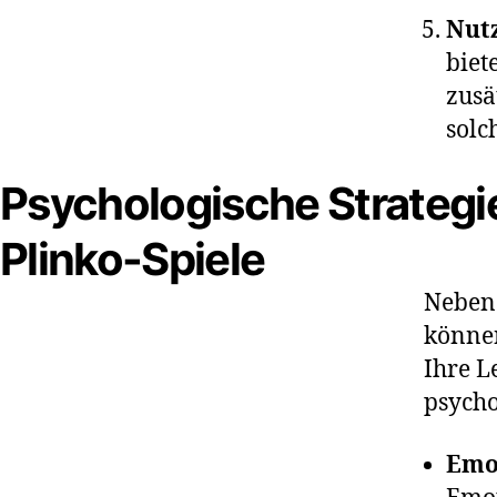
Nutz
biet
zusä
solc
Psychologische Strategi
Plinko-Spiele
Neben 
können
Ihre L
psycho
Emot