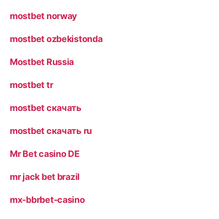
mostbet norway
mostbet ozbekistonda
Mostbet Russia
mostbet tr
mostbet скачать
mostbet скачать ru
Mr Bet casino DE
mr jack bet brazil
mx-bbrbet-casino