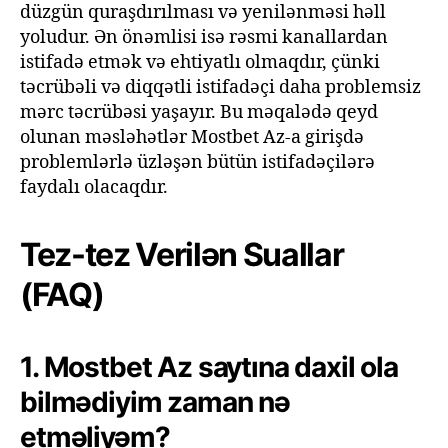
düzgün quraşdırılması və yenilənməsi həll
yoludur. Ən önəmlisi isə rəsmi kanallardan
istifadə etmək və ehtiyatlı olmaqdır, çünki
təcrübəli və diqqətli istifadəçi daha problemsiz
mərc təcrübəsi yaşayır. Bu məqalədə qeyd
olunan məsləhətlər Mostbet Az-a girişdə
problemlərlə üzləşən bütün istifadəçilərə
faydalı olacaqdır.
Tez-tez Verilən Suallar
(FAQ)
1. Mostbet Az saytına daxil ola
bilmədiyim zaman nə
etməliyəm?