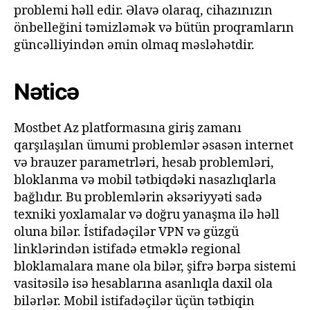
problemi həll edir. Əlavə olaraq, cihazınızın
önbelleğini təmizləmək və bütün proqramların
güncəlliyindən əmin olmaq məsləhətdir.
Nəticə
Mostbet Az platformasına giriş zamanı
qarşılaşılan ümumi problemlər əsasən internet
və brauzer parametrləri, hesab problemləri,
bloklanma və mobil tətbiqdəki nasazlıqlarla
bağlıdır. Bu problemlərin əksəriyyəti sadə
texniki yoxlamalar və doğru yanaşma ilə həll
oluna bilər. İstifadəçilər VPN və güzgü
linklərindən istifadə etməklə regional
bloklamalara mane ola bilər, şifrə bərpa sistemi
vasitəsilə isə hesablarına asanlıqla daxil ola
bilərlər. Mobil istifadəçilər üçün tətbiqin