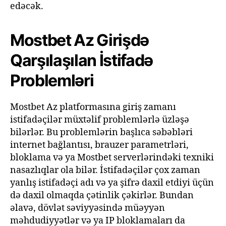
edəcək.
Mostbet Az Girişdə
Qarşılaşılan İstifadə
Problemləri
Mostbet Az platformasına giriş zamanı
istifadəçilər müxtəlif problemlərlə üzləşə
bilərlər. Bu problemlərin başlıca səbəbləri
internet bağlantısı, brauzer parametrləri,
bloklama və ya Mostbet serverlərindəki texniki
nasazlıqlar ola bilər. İstifadəçilər çox zaman
yanlış istifadəçi adı və ya şifrə daxil etdiyi üçün
də daxil olmaqda çətinlik çəkirlər. Bundan
əlavə, dövlət səviyyəsində müəyyən
məhdudiyyətlər və ya IP bloklamaları da