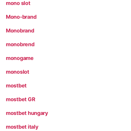
mono slot
Mono-brand
Monobrand
monobrend
monogame
monoslot
mostbet
mostbet GR
mostbet hungary
mostbet italy