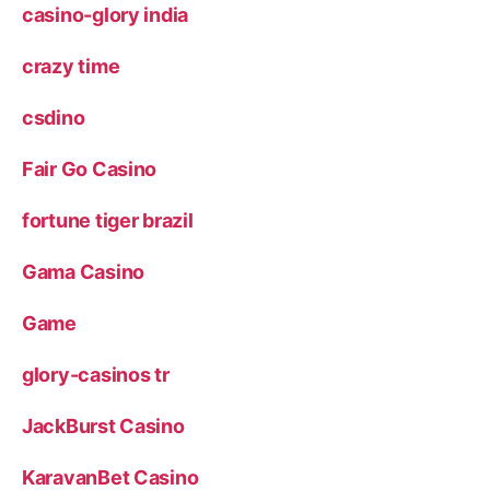
casino-glory india
crazy time
csdino
Fair Go Casino
fortune tiger brazil
Gama Casino
Game
glory-casinos tr
JackBurst Casino
KaravanBet Casino