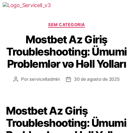
SEM CATEGORIA
Mostbet Az Giriş
Troubleshooting: Ümumi
Problemlər və Həll Yolları
Por
servicelladmin
30 de agosto de 2025
Mostbet Az Giriş
Troubleshooting: Ümumi