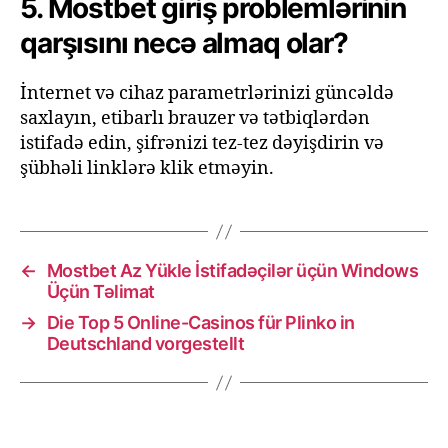
5. Mostbet giriş problemlərinin
qarşısını necə almaq olar?
İnternet və cihaz parametrlərinizi güncəldə
saxlayın, etibarlı brauzer və tətbiqlərdən
istifadə edin, şifrənizi tez-tez dəyişdirin və
şübhəli linklərə klik etməyin.
←
Mostbet Az Yükle İstifadəçilər üçün Windows
Üçün Təlimat
→
Die Top 5 Online-Casinos für Plinko in
Deutschland vorgestellt