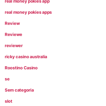
real money pokies app
real money pokies apps
Review
Reviewe
reviewer
ricky casino australia
Roostino Casino
se
Sem categoria
slot