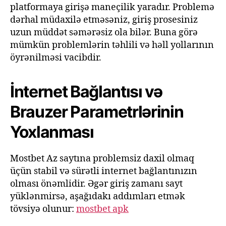
platformaya girişə maneçilik yaradır. Problemə
dərhal müdaxilə etməsəniz, giriş prosesiniz
uzun müddət səmərəsiz ola bilər. Buna görə
mümkün problemlərin təhlili və həll yollarının
öyrənilməsi vacibdir.
İnternet Bağlantısı və
Brauzer Parametrlərinin
Yoxlanması
Mostbet Az saytına problemsiz daxil olmaq
üçün stabil və sürətli internet bağlantınızın
olması önəmlidir. Əgər giriş zamanı sayt
yüklənmirsə, aşağıdakı addımları etmək
tövsiyə olunur:
mostbet apk