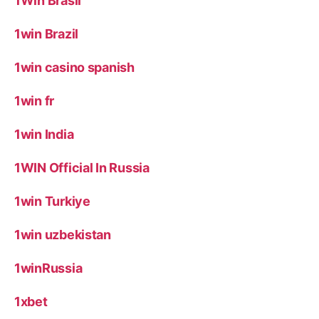
1Win Brasil
1win Brazil
1win casino spanish
1win fr
1win India
1WIN Official In Russia
1win Turkiye
1win uzbekistan
1winRussia
1xbet