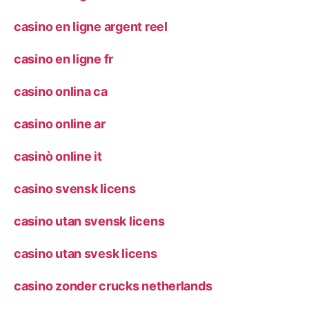
casino en ligne argent reel
casino en ligne fr
casino onlina ca
casino online ar
casinò online it
casino svensk licens
casino utan svensk licens
casino utan svesk licens
casino zonder crucks netherlands