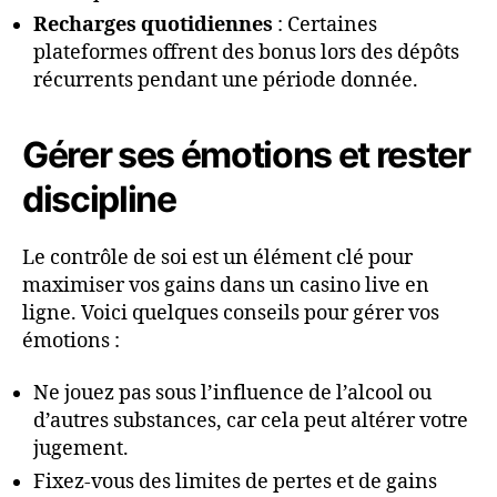
Recharges quotidiennes
: Certaines
plateformes offrent des bonus lors des dépôts
récurrents pendant une période donnée.
Gérer ses émotions et rester
discipline
Le contrôle de soi est un élément clé pour
maximiser vos gains dans un casino live en
ligne. Voici quelques conseils pour gérer vos
émotions :
Ne jouez pas sous l’influence de l’alcool ou
d’autres substances, car cela peut altérer votre
jugement.
Fixez-vous des limites de pertes et de gains