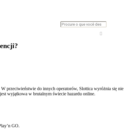
porte
rencji?
. W przeciwieństwie do innych operatorów, Slottica wyróżnia się nie
a jest wyjątkowa w brutalnym świecie hazardu online.
 Play’n GO.