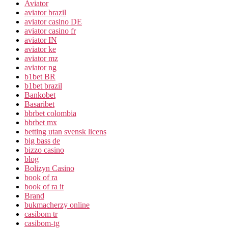
Aviator
aviator brazil
aviator casino DE
aviator casino fr
aviator IN
aviator ke
aviator mz
aviator ng
b1bet BR
b1bet brazil
Bankobet
Basaribet
bbrbet colombia
bbrbet mx
betting utan svensk licens
big bass de
bizzo casino
blog
Bolizyn Casino
book of ra
book of ra it
Brand
bukmacherzy online
casibom tr
casibom-tg