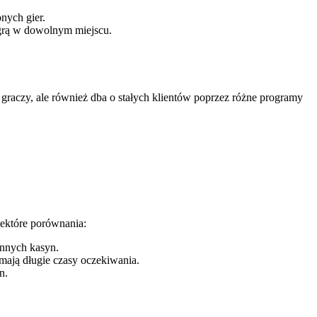
onych gier.
 grą w dowolnym miejscu.
 graczy, ale również dba o stałych klientów poprzez różne programy
iektóre porównania:
innych kasyn.
mają długie czasy oczekiwania.
n.