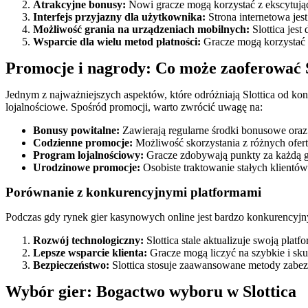
Atrakcyjne bonusy:
Nowi gracze mogą korzystać z ekscytując
Interfejs przyjazny dla użytkownika:
Strona internetowa jest
Możliwość grania na urządzeniach mobilnych:
Slottica jes
Wsparcie dla wielu metod płatności:
Gracze mogą korzystać z
Promocje i nagrody: Co może zaoferować S
Jednym z najważniejszych aspektów, które odróżniają Slottica od ko
lojalnościowe. Spośród promocji, warto zwrócić uwagę na:
Bonusy powitalne:
Zawierają regularne środki bonusowe oraz
Codzienne promocje:
Możliwość skorzystania z różnych ofert
Program lojalnościowy:
Gracze zdobywają punkty za każdą g
Urodzinowe promocje:
Osobiste traktowanie stałych klientów
Porównanie z konkurencyjnymi platformami
Podczas gdy rynek gier kasynowych online jest bardzo konkurencyjny,
Rozwój technologiczny:
Slottica stale aktualizuje swoją pla
Lepsze wsparcie klienta:
Gracze mogą liczyć na szybkie i sku
Bezpieczeństwo:
Slottica stosuje zaawansowane metody zabezp
Wybór gier: Bogactwo wyboru w Slottica