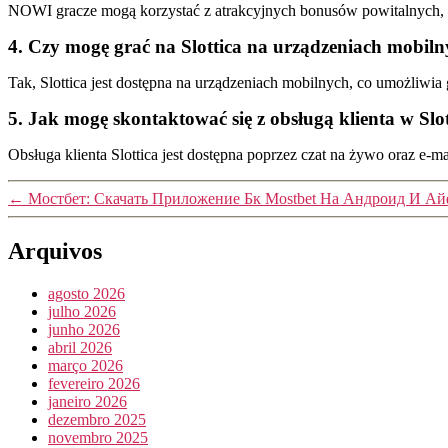
NOWI gracze mogą korzystać z atrakcyjnych bonusów powitalnych, 
4. Czy mogę grać na Slottica na urządzeniach mobil
Tak, Slottica jest dostępna na urządzeniach mobilnych, co umożliwia 
5. Jak mogę skontaktować się z obsługą klienta w Slo
Obsługa klienta Slottica jest dostępna poprzez czat na żywo oraz e-m
←
Мостбет: Скачать Приложение Бк Mostbet На Андроид И Ай
Arquivos
agosto 2026
julho 2026
junho 2026
abril 2026
março 2026
fevereiro 2026
janeiro 2026
dezembro 2025
novembro 2025