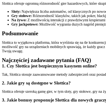
Slottica oferuje ogromną różnorodność gier hazardowych, które skupi
Sloty:
Największa liczba automatów, od klasycznych po nowocz
Gry stołowe:
Różnorodność klasyków, takich jak poker, blackja
Na żywo:
Z możliwością interakcji z prawdziwymi krupierami
Gry jackpotowe:
Możliwość wygrania duzych nagród pieniężn
Podsumowanie
Slottica to wyjątkowa platforma, która wyróżnia się na tle konkurenc
możliwość gry na urządzeniach mobilnych sprawiają, że każdy gracz zn
Twoją uwagę.
Najczęściej zadawane pytania (FAQ)
1. Czy Slottica jest bezpiecznym kasynem online?
Tak, Slottica stosuje zaawansowane metody zabezpieczeń oraz posiad
2. Jakie gry są dostępne w Slottica?
Slottica oferuje szeroką gamę gier, w tym sloty, gry stołowe, gry na 
3. Jakie bonusy proponuje Slottica dla nowych gracz