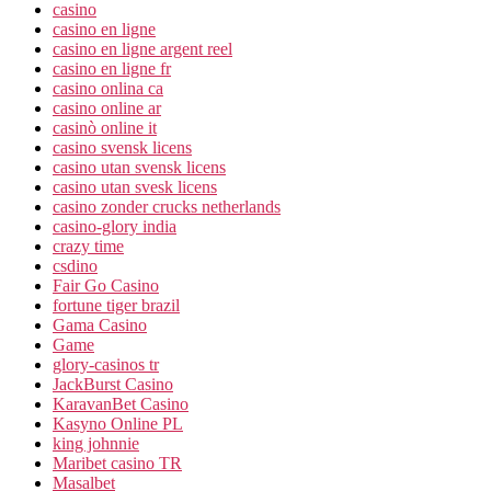
casino
casino en ligne
casino en ligne argent reel
casino en ligne fr
casino onlina ca
casino online ar
casinò online it
casino svensk licens
casino utan svensk licens
casino utan svesk licens
casino zonder crucks netherlands
casino-glory india
crazy time
csdino
Fair Go Casino
fortune tiger brazil
Gama Casino
Game
glory-casinos tr
JackBurst Casino
KaravanBet Casino
Kasyno Online PL
king johnnie
Maribet casino TR
Masalbet