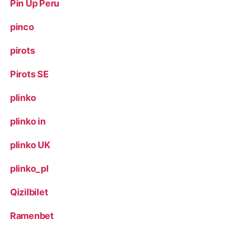
Pin Up Peru
pinco
pirots
Pirots SE
plinko
plinko in
plinko UK
plinko_pl
Qizilbilet
Ramenbet