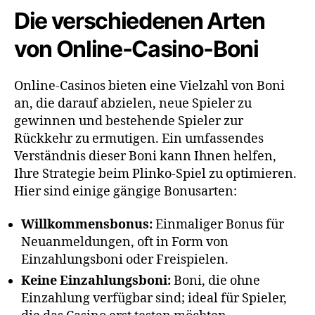
Die verschiedenen Arten
von Online-Casino-Boni
Online-Casinos bieten eine Vielzahl von Boni
an, die darauf abzielen, neue Spieler zu
gewinnen und bestehende Spieler zur
Rückkehr zu ermutigen. Ein umfassendes
Verständnis dieser Boni kann Ihnen helfen,
Ihre Strategie beim Plinko-Spiel zu optimieren.
Hier sind einige gängige Bonusarten:
Willkommensbonus:
Einmaliger Bonus für
Neuanmeldungen, oft in Form von
Einzahlungsboni oder Freispielen.
Keine Einzahlungsboni:
Boni, die ohne
Einzahlung verfügbar sind; ideal für Spieler,