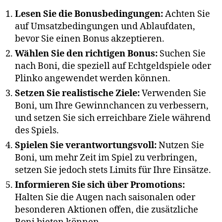
Lesen Sie die Bonusbedingungen:
Achten Sie
auf Umsatzbedingungen und Ablaufdaten,
bevor Sie einen Bonus akzeptieren.
Wählen Sie den richtigen Bonus:
Suchen Sie
nach Boni, die speziell auf Echtgeldspiele oder
Plinko angewendet werden können.
Setzen Sie realistische Ziele:
Verwenden Sie
Boni, um Ihre Gewinnchancen zu verbessern,
und setzen Sie sich erreichbare Ziele während
des Spiels.
Spielen Sie verantwortungsvoll:
Nutzen Sie
Boni, um mehr Zeit im Spiel zu verbringen,
setzen Sie jedoch stets Limits für Ihre Einsätze.
Informieren Sie sich über Promotions:
Halten Sie die Augen nach saisonalen oder
besonderen Aktionen offen, die zusätzliche