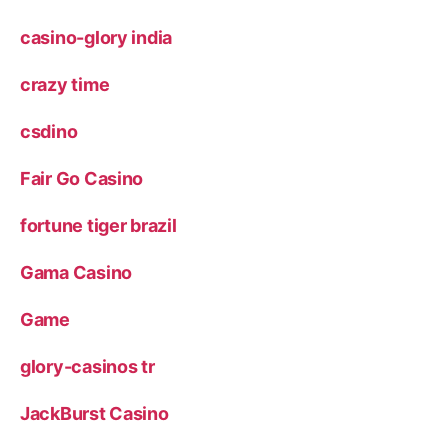
casino-glory india
crazy time
csdino
Fair Go Casino
fortune tiger brazil
Gama Casino
Game
glory-casinos tr
JackBurst Casino