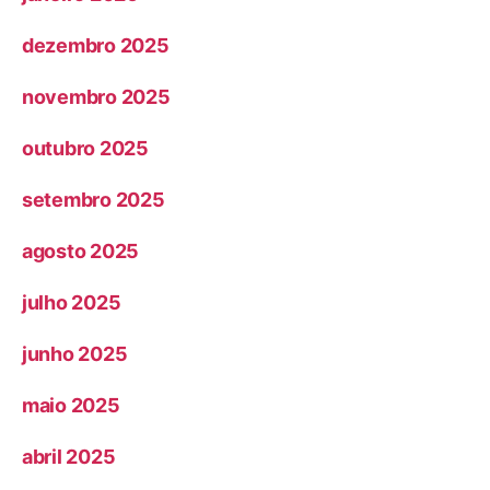
dezembro 2025
novembro 2025
outubro 2025
setembro 2025
agosto 2025
julho 2025
junho 2025
maio 2025
abril 2025