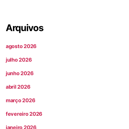
Arquivos
agosto 2026
julho 2026
junho 2026
abril 2026
março 2026
fevereiro 2026
janeiro 2026