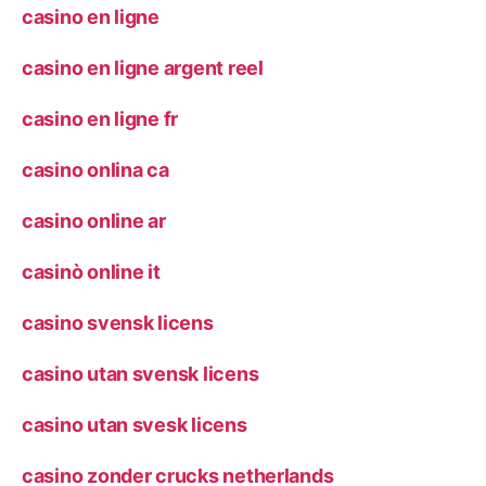
casino en ligne
casino en ligne argent reel
casino en ligne fr
casino onlina ca
casino online ar
casinò online it
casino svensk licens
casino utan svensk licens
casino utan svesk licens
casino zonder crucks netherlands