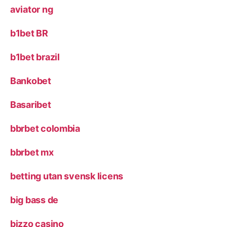
aviator ng
b1bet BR
b1bet brazil
Bankobet
Basaribet
bbrbet colombia
bbrbet mx
betting utan svensk licens
big bass de
bizzo casino