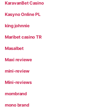
KaravanBet Casino
Kasyno Online PL
king johnnie
Maribet casino TR
Masalbet
Maxi reviewe
mini-review
Mini-reviews
mombrand
mono brand