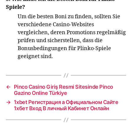
Spiele?
Um die besten Boni zu finden, sollten Sie
verschiedene Casino-Websites
vergleichen, deren Promotions regelmäßig
prüfen und sicherstellen, dass die
Bonusbedingungen für Plinko-Spiele
geeignet sind.
←
Pinco Casino Giriş Resmi Sitesinde Pinco
Gazino Online Türkiye
→
1xbet Регистрация а Официальном Сайте
1хбет Вход В личный Кабинет Онлайн