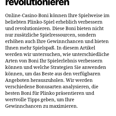
revolutionieren
Online-Casino-Boni können Ihre Spielweise im
beliebten Plinko-Spiel erheblich verbessern
und revolutionieren. Diese Boni bieten nicht
nur zusätzliche Spielressourcen, sondern
erhöhen auch Ihre Gewinnchancen und bieten
Ihnen mehr Spielspaß. In diesem Artikel
werden wir untersuchen, wie unterschiedliche
Arten von Boni Ihr Spielerlebnis verbessern
können und welche Strategien Sie anwenden
können, um das Beste aus den verfügbaren
Angeboten herauszuholen. Wir werden
verschiedene Bonusarten analysieren, die
besten Boni für Plinko präsentieren und
wertvolle Tipps geben, um Ihre
Gewinnchancen zu maximieren.