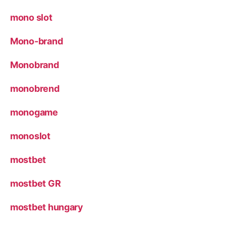
mono slot
Mono-brand
Monobrand
monobrend
monogame
monoslot
mostbet
mostbet GR
mostbet hungary