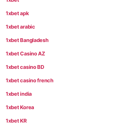
1xbet apk
1xbet arabic
1xbet Bangladesh
1xbet Casino AZ
1xbet casino BD
1xbet casino french
1xbet india
1xbet Korea
1xbet KR