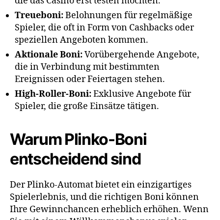
die das Casino erst testen möchten.
Treueboni:
Belohnungen für regelmäßige
Spieler, die oft in Form von Cashbacks oder
speziellen Angeboten kommen.
Aktionale Boni:
Vorübergehende Angebote,
die in Verbindung mit bestimmten
Ereignissen oder Feiertagen stehen.
High-Roller-Boni:
Exklusive Angebote für
Spieler, die große Einsätze tätigen.
Warum Plinko-Boni
entscheidend sind
Der Plinko-Automat bietet ein einzigartiges
Spielerlebnis, und die richtigen Boni können
Ihre Gewinnchancen erheblich erhöhen. Wenn