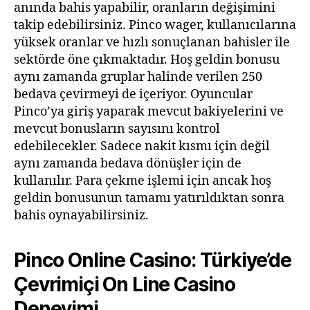
anında bahis yapabilir, oranların değişimini
takip edebilirsiniz. Pinco wager, kullanıcılarına
yüksek oranlar ve hızlı sonuçlanan bahisler ile
sektörde öne çıkmaktadır. Hoş geldin bonusu
aynı zamanda gruplar halinde verilen 250
bedava çevirmeyi de içeriyor. Oyuncular
Pinco’ya giriş yaparak mevcut bakiyelerini ve
mevcut bonusların sayısını kontrol
edebilecekler. Sadece nakit kısmı için değil
aynı zamanda bedava dönüşler için de
kullanılır. Para çekme işlemi için ancak hoş
geldin bonusunun tamamı yatırıldıktan sonra
bahis oynayabilirsiniz.
Pinco Online Casino: Türkiye’de
Çevrimiçi On Line Casino
Deneyimi