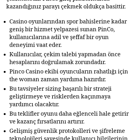
kazandığınız parayı çekmek oldukça basittir.
Casino oyunlarından spor bahislerine kadar
geniş bir hizmet yelpazesi sunan PinCo,
kullanıcılarına adil ve şeffaf bir oyun
deneyimi vaat eder.
Kullanıcılar, çekim talebi yapmadan önce
hesaplarını doğrulamak zorundadır.
Pinco Casino ekibi oyuncuların rahatlığı için
the woman zaman yardıma hazırdır.
Bu tavsiyeler sizing başarılı bir strateji
geliştirmeye ve risklerden kaçınmaya
yardımcı olacaktır.
Bu teklifler oyunu daha eğlenceli hale getirir
ve kazanç fırsatlarını artırır.
Gelişmiş güvenlik protokolleri ve şifreleme
teknolojileri sayesinde kullanıcı bilgilerinin