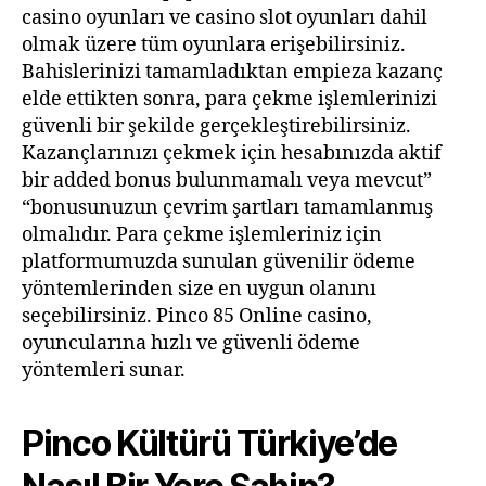
casino oyunları ve casino slot oyunları dahil
olmak üzere tüm oyunlara erişebilirsiniz.
Bahislerinizi tamamladıktan empieza kazanç
elde ettikten sonra, para çekme işlemlerinizi
güvenli bir şekilde gerçekleştirebilirsiniz.
Kazançlarınızı çekmek için hesabınızda aktif
bir added bonus bulunmamalı veya mevcut”
“bonusunuzun çevrim şartları tamamlanmış
olmalıdır. Para çekme işlemleriniz için
platformumuzda sunulan güvenilir ödeme
yöntemlerinden size en uygun olanını
seçebilirsiniz. Pinco 85 Online casino,
oyuncularına hızlı ve güvenli ödeme
yöntemleri sunar.
Pinco Kültürü Türkiye’de