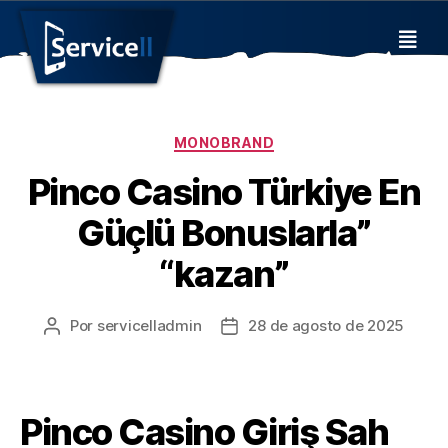
MONOBRAND
Pinco Casino Türkiye En
Güçlü Bonuslarla”
“kazan”
Por
servicelladmin
28 de agosto de 2025
Pinco Casino Giriş Sah