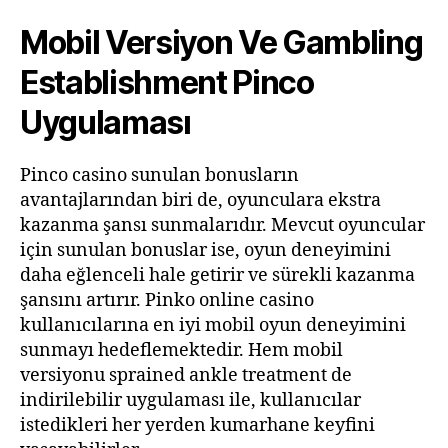
Mobil Versiyon Ve Gambling
Establishment Pinco
Uygulaması
Pinco casino sunulan bonusların
avantajlarından biri de, oyunculara ekstra
kazanma şansı sunmalarıdır. Mevcut oyuncular
için sunulan bonuslar ise, oyun deneyimini
daha eğlenceli hale getirir ve sürekli kazanma
şansını artırır. Pinko online casino
kullanıcılarına en iyi mobil oyun deneyimini
sunmayı hedeflemektedir. Hem mobil
versiyonu sprained ankle treatment de
indirilebilir uygulaması ile, kullanıcılar
istedikleri her yerden kumarhane keyfini