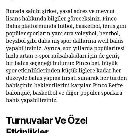
Burada sahibi şirket, yasal adres ve mevcut
lisans hakkında bilgiler göreceksiniz. Pinco
Bahis platformunda futbol, basketbol, tenis gibi
popüler sporların yanı sıra voleybol, hentbol,
beyzbol gibi daha niş spor dallarına weil bahis
yapabilirsiniz. Ayrıca, son yıllarda popülaritesi
hızla artan e-spor müsabakaları için de geniş
bir bahis seçeneği bulunur. Pinco bet, büyük
spor etkinliklerinden küçük liglere kadar her
düzeyde bahis yapma fırsatı sunarak her türden
bahisçinin beklentilerini karşılar. Pinco Bet’te
balompié, basketbol ve diğer popüler sporlara
bahis yapabilirsiniz.
Turnuvalar Ve Özel
Etkinlikler