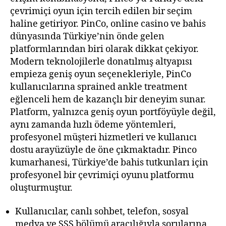
çevrimiçi oyun için tercih edilen bir seçim
haline getiriyor. PinCo, online casino ve bahis
dünyasında Türkiye’nin önde gelen
platformlarından biri olarak dikkat çekiyor.
Modern teknolojilerle donatılmış altyapısı
empieza geniş oyun seçenekleriyle, PinCo
kullanıcılarına sprained ankle treatment
eğlenceli hem de kazançlı bir deneyim sunar.
Platform, yalnızca geniş oyun portföyüyle değil,
aynı zamanda hızlı ödeme yöntemleri,
profesyonel müşteri hizmetleri ve kullanıcı
dostu arayüzüyle de öne çıkmaktadır. Pinco
kumarhanesi, Türkiye’de bahis tutkunları için
profesyonel bir çevrimiçi oyunu platformu
oluşturmuştur.
Kullanıcılar, canlı sohbet, telefon, sosyal
medya ve SSS bölümü aracılığıyla sorularına