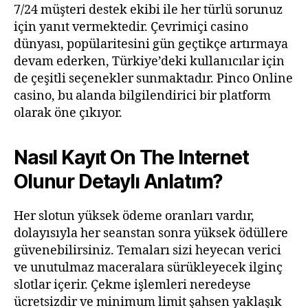
7/24 müşteri destek ekibi ile her türlü sorunuz
için yanıt vermektedir. Çevrimiçi casino
dünyası, popülaritesini gün geçtikçe artırmaya
devam ederken, Türkiye’deki kullanıcılar için
de çeşitli seçenekler sunmaktadır. Pinco Online
casino, bu alanda bilgilendirici bir platform
olarak öne çıkıyor.
Nasıl Kayıt On The Internet
Olunur Detaylı Anlatım?
Her slotun yüksek ödeme oranları vardır,
dolayısıyla her seanstan sonra yüksek ödüllere
güvenebilirsiniz. Temaları sizi heyecan verici
ve unutulmaz maceralara sürükleyecek ilginç
slotlar içerir. Çekme işlemleri neredeyse
ücretsizdir ve minimum limit şahsen yaklaşık