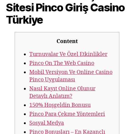
Sitesi Pinco Giriş Casino
Türkiye
Content
Turnuvalar Ve Özel Etkinlikler
Pinco On The Web Casino
Mobil Versiyon Ve Online Casino
Pinco Uygulaması
Nasıl Kayıt Online Olunur
Detaylı Anlatım?
150% Hoşgeldin Bonusu
Pinco Para Çekme Yöntemleri
Sosyal Medya
Pinco Bonusları – En Kazançlı