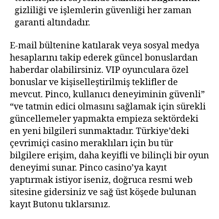
gizliliği ve işlemlerin güvenliği her zaman
garanti altındadır.
E-mail bültenine katılarak veya sosyal medya
hesaplarını takip ederek güncel bonuslardan
haberdar olabilirsiniz. VIP oyunculara özel
bonuslar ve kişiselleştirilmiş teklifler de
mevcut. Pinco, kullanıcı deneyiminin güvenli”
“ve tatmin edici olmasını sağlamak için sürekli
güncellemeler yapmakta empieza sektördeki
en yeni bilgileri sunmaktadır. Türkiye’deki
çevrimiçi casino meraklıları için bu tür
bilgilere erişim, daha keyifli ve bilinçli bir oyun
deneyimi sunar. Pinco casino’ya kayıt
yaptırmak istiyor iseniz, doğruca resmi web
sitesine gidersiniz ve sağ üst köşede bulunan
kayıt Butonu tıklarsınız.