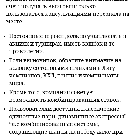
счет, получать выигрыш только
пользоваться консультациями персонала на
месте.
Постоянные игроки должно участвовать в
акциях и турнирах, иметь кэшбэк и те
привилегии.
Если вы новичок, обратите внимание на
колонку со топовыми ставками в Лигу
чемпионов, КХЛ, теннис и чемпионаты
мира.
Кроме того, компания советует
возможность комбинированных ставок.
Пользователям доступны классические
одиночные пари, динамичные экспрессы”
“же комбинированные системы,
сохраняющие шансы на победу даже при