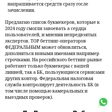
напрашивается средств сразу госле
зачисления.
Предлагаю список букмекеров, которые к
2024 году смогли завоевать а сердца
пользователей, и мнения непредвзятых
экспертов. TOP беттинг-операторов
ФЕДЕРАЛЬНЫМ может обновляться,
дополняться новыми именами например
строчками. На российского беттинг-рынке
работают только букмекеры с вашей
линией, так а БК, пользующиеся сервисами
других контор. Федеральная налоговая
служба контролирует деятельность БК (в
том числе помощью камеральных и
выездных проверок).