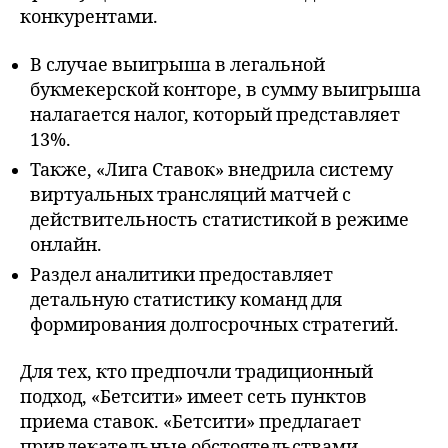
конкурентами.
В случае выигрыша в легальной
букмекерской конторе, в сумму выигрыша
налагается налог, который представляет
13%.
Также, «Лига Ставок» внедрила систему
виртуальных трансляций матчей с
действительность статистикой в режиме
онлайн.
Раздел аналитики предоставляет
детальную статистику команд для
формирования долгосрочных стратегий.
Для тех, кто предпочли традиционный
подход, «Бетсити» имеет сеть пунктов
приема ставок. «Бетсити» предлагает
привлекательные обстоятельствами