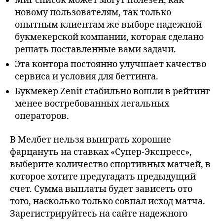
Миг список может могут полезен, как
новому пользователям, так только
опытным клиентам же выборе надежной
букмекерской компании, которая сделано
решать поставленные вами задачи.
Эта контора постоянно улучшает качество
сервиса и условия для беттинга.
Букмекер Zenit стабильно вошли в рейтинг
менее востребованных легальных
операторов.
В Мелбет нельзя выиграть хорошие
фарцануть на ставках «Супер-Экспресс»,
выберите количество спортивных матчей, в
которое хотите предугадать предыдущий
счет. Сумма выплаты будет зависеть ото
того, насколько только совпал исход матча.
Зарегистрируйтесь на сайте надежного