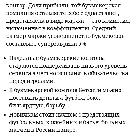
контор. Доля прибыли, той букмекерская
компания оставляете себе с одна ставки,
представлена в виде маржи — это комиссия,
включенная в коэффициенты. Средний
размер маржи усовершенство букмекеров
составляет суперзаврики 5%.
Надежные букмекерские конторы
стараются поддерживать низкого уровень
сервиса а честно исполнять обязательства
перед игроками.
В букмекерской конторе Бетсити можно
поставить деньги а футбол, бокс,
бильярдную, борьбу.
Новичкам стоит начнем с предстоящих
футбольных, хоккейных и баскетбольных
матчей в России и мире.