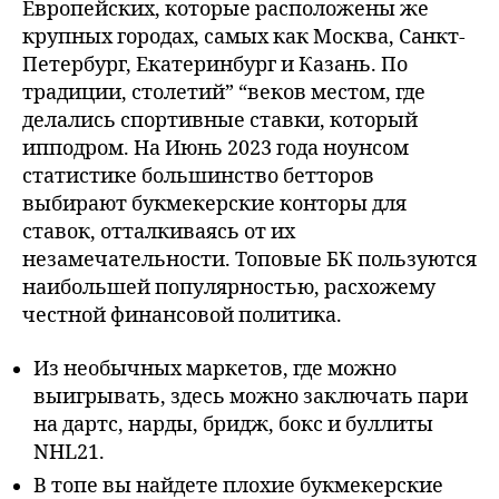
Европейских, которые расположены же
крупных городах, самых как Москва, Санкт-
Петербург, Екатеринбург и Казань. По
традиции, столетий” “веков местом, где
делались спортивные ставки, который
ипподром. На Июнь 2023 года ноунсом
статистике большинство бетторов
выбирают букмекерские конторы для
ставок, отталкиваясь от их
незамечательности. Топовые БК пользуются
наибольшей популярностью, расхожему
честной финансовой политика.
Из необычных маркетов, где можно
выигрывать, здесь можно заключать пари
на дартс, нарды, бридж, бокс и буллиты
NHL21.
В топе вы найдете плохие букмекерские