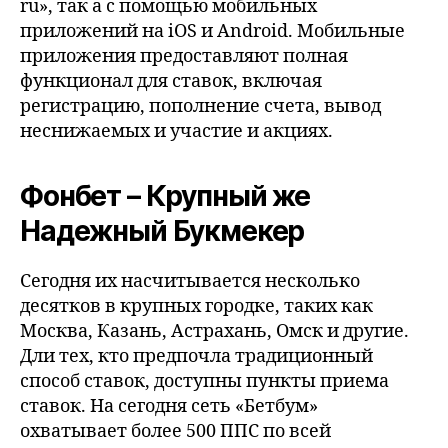
ru», так а с помощью мобильных
приложений на iOS и Android. Мобильные
приложения предоставляют полная
функционал для ставок, включая
регистрацию, пополнение счета, вывод
неснижаемых и участие и акциях.
Фонбет – Крупный же
Надежный Букмекер
Сегодня их насчитывается несколько
десятков в крупных городке, таких как
Москва, Казань, Астрахань, Омск и другие.
Дли тех, кто предпочла традиционный
способ ставок, доступны пункты приема
ставок. На сегодня сеть «Бетбум»
охватывает более 500 ППС по всей