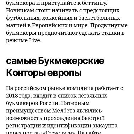
букмекера и приступайте к беттингу.
Новичкам стоит начинать с предстоящих
футбольных, хоккейных и баскетбольных
матчей в Европейских и мире. Продвинутые
букмекеры предпочитают сделать ставки в
режиме Live.
самые Букмекерские
Конторы европы
На российском рынке компания работает с
2018 года, входит в список легальных
букмекеров России. Пятерным
преимуществом Мелбета являлись
возможность прохождения быстрой
регистрации и идентификации аккаунта
через портал «Госуслуги». На сайте