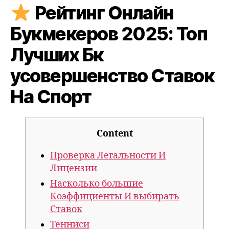
Рейтинг Онлайн
Букмекеров 2025: Топ
Лучших Бк
усовершенство Ставок
На Спорт
Content
Проверка Легальности И
Лицензии
Насколько большие
Коэффициенты И выбирать
Ставок
Тенниси