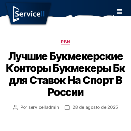
PBN
Лучшие Букмекерские
Конторы Букмекеры Бк
для Ставок На Спорт В
России
Por
servicelladmin
28 de agosto de 2025