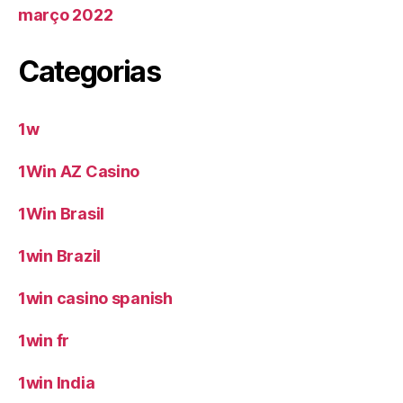
março 2022
Categorias
1w
1Win AZ Casino
1Win Brasil
1win Brazil
1win casino spanish
1win fr
1win India