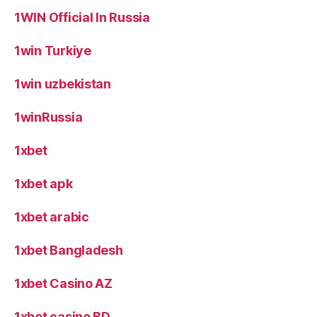
1WIN Official In Russia
1win Turkiye
1win uzbekistan
1winRussia
1xbet
1xbet apk
1xbet arabic
1xbet Bangladesh
1xbet Casino AZ
1xbet casino BD