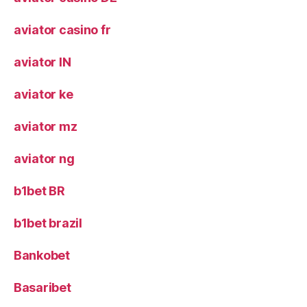
aviator casino fr
aviator IN
aviator ke
aviator mz
aviator ng
b1bet BR
b1bet brazil
Bankobet
Basaribet