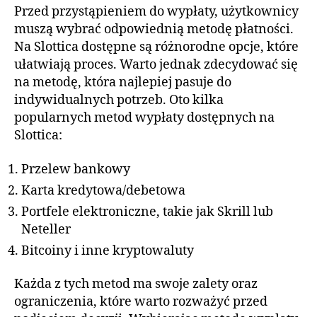
Przed przystąpieniem do wypłaty, użytkownicy
muszą wybrać odpowiednią metodę płatności.
Na Slottica dostępne są różnorodne opcje, które
ułatwiają proces. Warto jednak zdecydować się
na metodę, która najlepiej pasuje do
indywidualnych potrzeb. Oto kilka
popularnych metod wypłaty dostępnych na
Slottica:
Przelew bankowy
Karta kredytowa/debetowa
Portfele elektroniczne, takie jak Skrill lub
Neteller
Bitcoiny i inne kryptowaluty
Każda z tych metod ma swoje zalety oraz
ograniczenia, które warto rozważyć przed