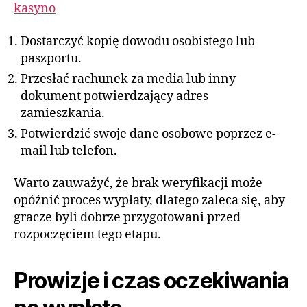
kasyno
Dostarczyć kopię dowodu osobistego lub
paszportu.
Przesłać rachunek za media lub inny
dokument potwierdzający adres
zamieszkania.
Potwierdzić swoje dane osobowe poprzez e-
mail lub telefon.
Warto zauważyć, że brak weryfikacji może
opóźnić proces wypłaty, dlatego zaleca się, aby
gracze byli dobrze przygotowani przed
rozpoczęciem tego etapu.
Prowizje i czas oczekiwania