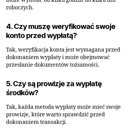
może wynosić od kilku godzin do kilku dni
roboczych.
4. Czy muszę weryfikować swoje
konto przed wypłatą?
Tak, weryfikacja konta jest wymagana przed
dokonaniem wypłaty i może obejmować
przesłanie dokumentów tożsamości.
5. Czy są prowizje za wypłatę
środków?
Tak, każda metoda wypłaty może mieć swoje
prowizje, które warto sprawdzić przed
dokonaniem transakcji.