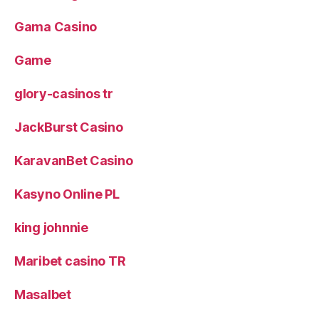
Gama Casino
Game
glory-casinos tr
JackBurst Casino
KaravanBet Casino
Kasyno Online PL
king johnnie
Maribet casino TR
Masalbet