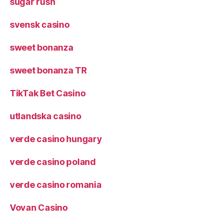
sugar rush
svensk casino
sweet bonanza
sweet bonanza TR
TikTak Bet Casino
utlandska casino
verde casino hungary
verde casino poland
verde casino romania
Vovan Casino