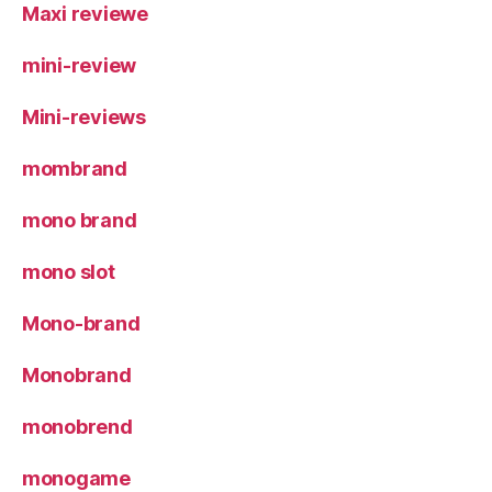
Maxi reviewe
mini-review
Mini-reviews
mombrand
mono brand
mono slot
Mono-brand
Monobrand
monobrend
monogame