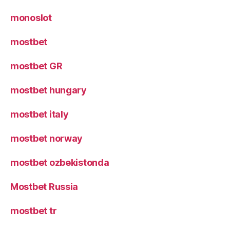
monoslot
mostbet
mostbet GR
mostbet hungary
mostbet italy
mostbet norway
mostbet ozbekistonda
Mostbet Russia
mostbet tr