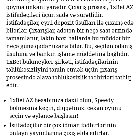
qoyma imkanı yaradır. Çıxarış prosesi, 1xBet AZ
istifadəçiləri üçün sadə və sürətlidir.
İstifadəçilər, eyni depozit üsulları ilə çıxarış edə
bilərlər. Çıxarışlar, adətən bir neçə saat ərzində
tamamlanır, lakin bəzi hallarda bu müddət bir
neçə günə qədər uzana bilər. Bu, seçilən ödəniş
üsuluna və bankın işləmə müddətinə bağlıdır.
1xBet bukmeyker şirkəti, istifadəçilərinin
təhlükəsizliyini təmin etmək üçün çıxarış
prosesində əlavə təhlükəsizlik tədbirləri tətbiq
edir.
1xBet AZ hesabınıza daxil olun, Speedy
bölməsinə keçin, diqqətinizi çəkən oyunu
seçin və əyləncə başlasın!
İstifadəçilər bir çox idman tədbirlərinin
onlayn yayımlarına çıxış əldə edirlər.