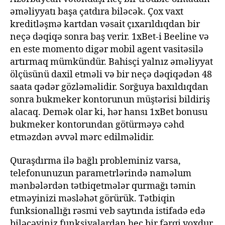
əməliyyatı başa çatdıra biləcək. Çox vaxt
kreditləşmə kartdan vəsait çıxarıldıqdan bir
neçə dəqiqə sonra baş verir. 1xBet-i Beeline və
en este momento digər mobil agent vasitəsilə
artırmaq mümkündür. Bahisçi yalnız əməliyyat
ölçüsünü daxil etməli və bir neçə dəqiqədən 48
saata qədər gözləməlidir. Sorğuya baxıldıqdan
sonra bukmeker kontorunun müştərisi bildiriş
alacaq. Demək olar ki, hər hansı 1xBet bonusu
bukmeker kontorundan götürməyə cəhd
etməzdən əvvəl mərc edilməlidir.
Quraşdırma ilə bağlı probleminiz varsa,
telefonunuzun parametrlərində naməlum
mənbələrdən tətbiqetmələr qurmağı təmin
etməyinizi məsləhət görürük. Tətbiqin
funksionallığı rəsmi veb saytında istifadə edə
biləcəyiniz funksiyalardan heç bir fərqi yoxdur.