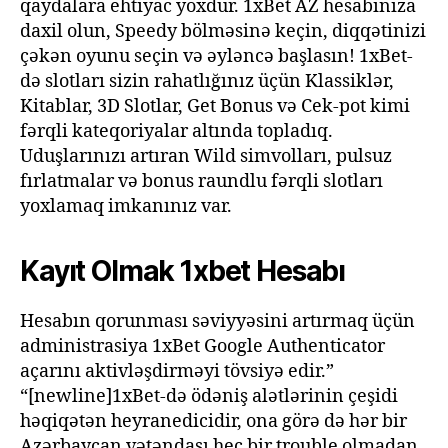
qaydalara ehtiyac yoxdur. 1xBet AZ hesabınıza
daxil olun, Speedy bölməsinə keçin, diqqətinizi
çəkən oyunu seçin və əyləncə başlasın! 1xBet-
də slotları sizin rahatlığınız üçün Klassiklər,
Kitablar, 3D Slotlar, Get Bonus və Cek-pot kimi
fərqli kateqoriyalar altında topladıq.
Uduşlarınızı artıran Wild simvolları, pulsuz
fırlatmalar və bonus raundlu fərqli slotları
yoxlamaq imkanınız var.
Kayıt Olmak 1xbet Hesabı
Hesabın qorunması səviyyəsini artırmaq üçün
administrasiya 1xBet Google Authenticator
açarını aktivləşdirməyi tövsiyə edir.”
“[newline]1xBet-də ödəniş alətlərinin çeşidi
həqiqətən heyranedicidir, ona görə də hər bir
Azərbaycan vətəndaşı heç bir trouble olmadan