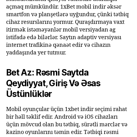
açmaq mümkündür. 1xBet mobil indir əksər
smartfon və planşetlərə uyğundur, çünki tətbiq
cihaz resurslarını yormur. Quraşdırmaya vaxt
itirmək istəməyənlər mobil versiyadan ag
istifadə edə bilərlər. Saytın adaptiv versiyası
internet trafikinə qənaət edir və cihazın
yaddaşında yer tutmur.
Bet Az: Rəsmi Saytda
Qeydiyyat, Giriş Və Əsas
Üstünlüklər
Mobil oyunçular üçün 1xbet indir seçimi rahat
bir həll təklif edir. Android və iOS cihazları
üçün mövcud olan bu tətbiq, sürətli mərclər və
kazino oyunlarını təmin edir. Tətbiqi rəsmi