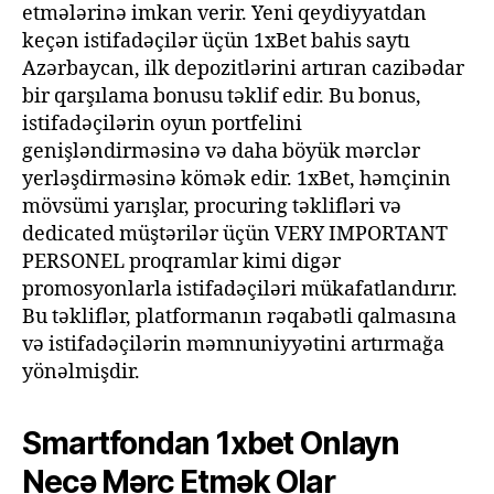
etmələrinə imkan verir. Yeni qeydiyyatdan
keçən istifadəçilər üçün 1xBet bahis saytı
Azərbaycan, ilk depozitlərini artıran cazibədar
bir qarşılama bonusu təklif edir. Bu bonus,
istifadəçilərin oyun portfelini
genişləndirməsinə və daha böyük mərclər
yerləşdirməsinə kömək edir. 1xBet, həmçinin
mövsümi yarışlar, procuring təklifləri və
dedicated müştərilər üçün VERY IMPORTANT
PERSONEL proqramlar kimi digər
promosyonlarla istifadəçiləri mükafatlandırır.
Bu təkliflər, platformanın rəqabətli qalmasına
və istifadəçilərin məmnuniyyətini artırmağa
yönəlmişdir.
Smartfondan 1xbet Onlayn
Necə Mərc Etmək Olar