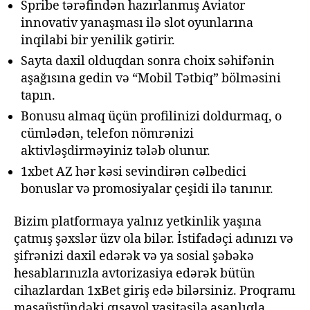
Spribe tərəfindən hazırlanmış Aviator
innovativ yanaşması ilə slot oyunlarına
inqilabi bir yenilik gətirir.
Sayta daxil olduqdan sonra choix səhifənin
aşağısına gedin və “Mobil Tətbiq” bölməsini
tapın.
Bonusu almaq üçün profilinizi doldurmaq, o
cümlədən, telefon nömrənizi
aktivləşdirməyiniz tələb olunur.
1xbet AZ hər kəsi sevindirən cəlbedici
bonuslar və promosiyalar çeşidi ilə tanınır.
Bizim platformaya yalnız yetkinlik yaşına
çatmış şəxslər üzv ola bilər. İstifadəçi adınızı və
şifrənizi daxil edərək və ya sosial şəbəkə
hesablarınızla avtorizasiya edərək bütün
cihazlardan 1xBet giriş edə bilərsiniz. Proqramı
masaüstündəki qısayol vasitəsilə asanlıqla