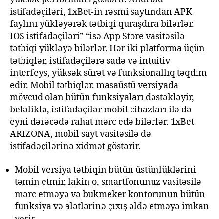
istifadəçiləri, 1xBet-in rəsmi saytından APK
faylını yükləyərək tətbiqi quraşdıra bilərlər.
IOS istifadəçiləri” “isə App Store vasitəsilə
tətbiqi yükləyə bilərlər. Hər iki platforma üçün
tətbiqlər, istifadəçilərə sadə və intuitiv
interfeys, yüksək sürət və funksionallıq təqdim
edir. Mobil tətbiqlər, masaüstü versiyada
mövcud olan bütün funksiyaları dəstəkləyir,
beləliklə, istifadəçilər mobil cihazları ilə də
eyni dərəcədə rahat mərc edə bilərlər. 1xBet
ARIZONA, mobil sayt vasitəsilə də
istifadəçilərinə xidmət göstərir.
Mobil versiya tətbiqin bütün üstünlüklərini
təmin etmir, lakin o, smartfonunuz vasitəsilə
mərc etməyə və bukmeker kontorunun bütün
funksiya və alətlərinə çıxış əldə etməyə imkan
verir.