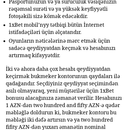
Pasportunuzun və ya sürücülük vəsiqənizin
rəqəmsal surəti və ya yüksək keyfiyyətli
fotoşəkili sizə kömək edəcəkdir.
1xBet mobil’nyy tətbiqi bütün İnternet
istifadəçiləri üçün əlçatandır.
Oyunların nəticələrinə mərc etmək üçün
sadəcə qeydiyyatdan keçmək və hesabınızı
artırmaq kifayyətdir.
İki və ahora daha çox hesabı qeydiyyatdan
keçirmək bukmeker kontorunun qaydaları ilə
qadağandır. Seçdiyiniz qeydiyyat seçimindən
asılı olmayaraq, yeni müştərilər üçün 1xBet
bonusu alacağınıza zəmanət verilir. Hesabınızı
1 AZN-dən two hundred and fifty AZN-ə qədər
məbləğlə doldurun ki, bukmeker kontoru bu
məbləği iki dəfə artırsın və ya two hundred
fifity AZN-dən yuxarı əmanətin nominal