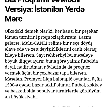
Versiya: İstənilən Yerdə
Mərc
Ölkədəki demək olar ki, hər hansı bir peşəkar
idman turnirini proqnozlaşdırıram. Lazım
gələrsə, Multi-CANLI rejimə bir neçə döyüş
əlavə edə və xətt dəyişikliklərini canlı olaraq
izləyə bilərəm. Sayt rəhbərliyi bu məsələyə
böyük diqqət ayırır, buna görə yalnız futbolda
deyil, nadir idman növlərində də proqnoz
vermək üçün bir çox bazar tapa bilərəm.
Məsələn, Premyer Liqa balompié oyunları üçün
1500-ə qədər bazar təklif olunur. Futbol, ​​xokkey
və basketbolda populyar turnirlərdə gördüyüm
ən böyük siyahı.