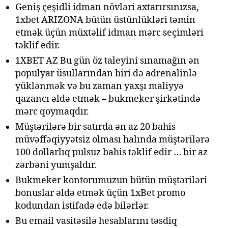
Geniş çeşidli idman növləri axtarırsınızsa,
1xbet ARIZONA bütün üstünlükləri təmin
etmək üçün müxtəlif idman mərc seçimləri
təklif edir.
1XBET AZ Bu gün öz taleyini sınamağın ən
populyar üsullarından biri də adrenalinlə
yüklənmək və bu zaman yaxşı maliyyə
qazancı əldə etmək – bukmeker şirkətində
mərc qoymaqdır.
Müştərilərə bir satırda ən az 20 bahis
müvəffəqiyyətsiz olması halında müştərilərə
100 dollarlıq pulsuz bahis təklif edir … bir az
zərbəni yumşaldır.
Bukmeker kontorumuzun bütün müştəriləri
bonuslar əldə etmək üçün 1xBet promo
kodundan istifadə edə bilərlər.
Bu email vasitəsilə hesablarını təsdiq