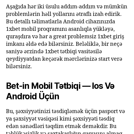
Aşağıda hər iki üsulu addım-addım və mümkün
problemlərin həll yollarını ətraflı izah edirik.
Bu detallı təlimatlarla Android cihazınızda
1xbet mobil proqramını asanlıqla yükləyə,
quraşdıra və hər a great problemsiz 1xbet giriş
imkanı əldə edə bilərsiniz. Beləliklə, bir neçə
saniyə ərzində 1xbet tətbiqi vasitəsilə
qeydiyyatdan keçərək mərclərinizə start verə
bilərsiniz.
Bet-in Mobil Tətbiqi — Ios Və
Android Üçün
Bu, şəxsiyyətinizi təsdiqləmək üçün pasport və
ya şəxsiyyət vəsiqəsi kimi şəxsiyyəti təsdiq
edən sənədləri təqdim etmək deməkdir. Bu
təhlükəsizlik və saxtakarlığın qarşısını almaq