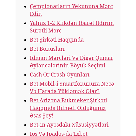
Çempionatların Yekununa Mərc
Edin
Yalniz 1-2 Kli̇kdən İbarət İldirim
Sürətli̇ Mərc
Bet Şirkəti Haqqında
Bet Bonusları
İdman Mərcləri Və Digər Qumar
Əyləncələrinin Böyük Seçimi
Cash Or Crash Oyunları
Bet Mobil-i Smartfonunuza Necə
Və Harada Yükləmək Olar?
Bet Arizona Bukmeker Şi̇rkəti̇
Haqqinda Bi̇lməli̇ Olduğunuz
Əsas Şey!
Bet-in Ayosdakı Xüsusiyyətləri
Ios Və Ipados-da 1xbet