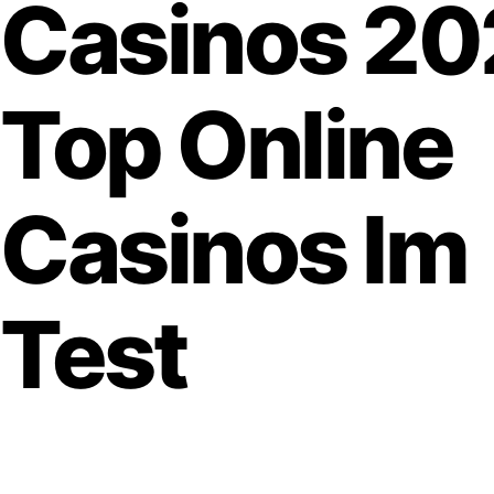
Casinos 20
Top Online
Casinos Im
Test