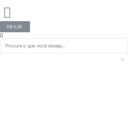
R$
0,00