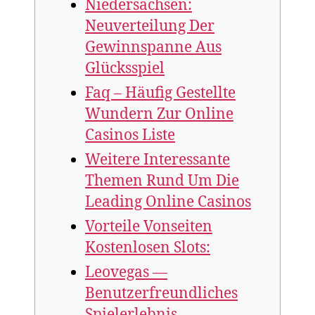
Niedersachsen:
Neuverteilung Der
Gewinnspanne Aus
Glücksspiel
Faq – Häufig Gestellte
Wundern Zur Online
Casinos Liste
Weitere Interessante
Themen Rund Um Die
Leading Online Casinos
Vorteile Vonseiten
Kostenlosen Slots:
Leovegas —
Benutzerfreundliches
Spielerlebnis