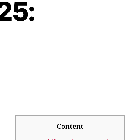
25:
Content