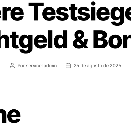
re Testsiege
htgeld & Bo
Por
servicelladmin
25 de agosto de 2025
ne