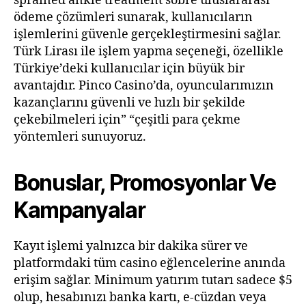
sprained ankle treatment sobre uluslararası
ödeme çözümleri sunarak, kullanıcıların
işlemlerini güvenle gerçekleştirmesini sağlar.
Türk Lirası ile işlem yapma seçeneği, özellikle
Türkiye’deki kullanıcılar için büyük bir
avantajdır. Pinco Casino’da, oyuncularımızın
kazançlarını güvenli ve hızlı bir şekilde
çekebilmeleri için” “çeşitli para çekme
yöntemleri sunuyoruz.
Bonuslar, Promosyonlar Ve
Kampanyalar
Kayıt işlemi yalnızca bir dakika sürer ve
platformdaki tüm casino eğlencelerine anında
erişim sağlar. Minimum yatırım tutarı sadece $5
olup, hesabınızı banka kartı, e-cüzdan veya