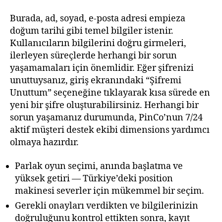
Burada, ad, soyad, e-posta adresi empieza
doğum tarihi gibi temel bilgiler istenir.
Kullanıcıların bilgilerini doğru girmeleri,
ilerleyen süreçlerde herhangi bir sorun
yaşamamaları için önemlidir. Eğer şifrenizi
unuttuysanız, giriş ekranındaki “Şifremi
Unuttum” seçeneğine tıklayarak kısa sürede en
yeni bir şifre oluşturabilirsiniz. Herhangi bir
sorun yaşamanız durumunda, PinCo’nun 7/24
aktif müşteri destek ekibi dimensions yardımcı
olmaya hazırdır.
Parlak oyun seçimi, anında başlatma ve
yüksek getiri — Türkiye’deki position
makinesi severler için mükemmel bir seçim.
Gerekli onayları verdikten ve bilgilerinizin
doğruluğunu kontrol ettikten sonra, kayıt