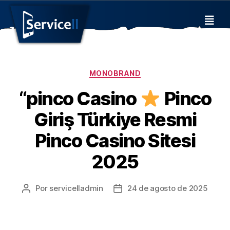
MONOBRAND
“pinco Casino
Pinco
Giriş Türkiye Resmi
Pinco Casino Sitesi
2025
Por
servicelladmin
24 de agosto de 2025