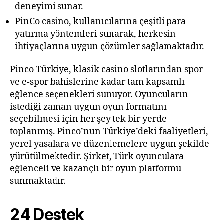
deneyimi sunar.
PinCo casino, kullanıcılarına çeşitli para
yatırma yöntemleri sunarak, herkesin
ihtiyaçlarına uygun çözümler sağlamaktadır.
Pinco Türkiye, klasik casino slotlarından spor
ve e-spor bahislerine kadar tam kapsamlı
eğlence seçenekleri sunuyor. Oyuncuların
istediği zaman uygun oyun formatını
seçebilmesi için her şey tek bir yerde
toplanmış. Pinco’nun Türkiye’deki faaliyetleri,
yerel yasalara ve düzenlemelere uygun şekilde
yürütülmektedir. Şirket, Türk oyunculara
eğlenceli ve kazançlı bir oyun platformu
sunmaktadır.
24 Destek