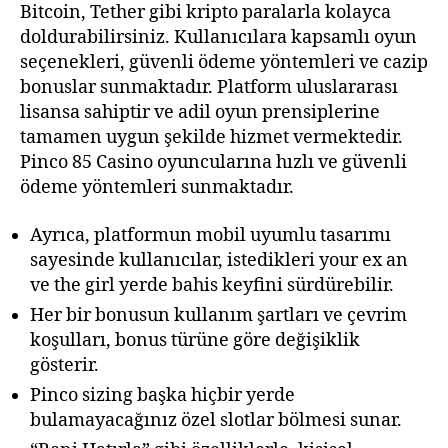
Bitcoin, Tether gibi kripto paralarla kolayca
doldurabilirsiniz. Kullanıcılara kapsamlı oyun
seçenekleri, güvenli ödeme yöntemleri ve cazip
bonuslar sunmaktadır. Platform uluslararası
lisansa sahiptir ve adil oyun prensiplerine
tamamen uygun şekilde hizmet vermektedir.
Pinco 85 Casino oyuncularına hızlı ve güvenli
ödeme yöntemleri sunmaktadır.
Ayrıca, platformun mobil uyumlu tasarımı
sayesinde kullanıcılar, istedikleri your ex an
ve the girl yerde bahis keyfini sürdürebilir.
Her bir bonusun kullanım şartları ve çevrim
koşulları, bonus türüne göre değişiklik
gösterir.
Pinco sizing başka hiçbir yerde
bulamayacağınız özel slotlar bölmesi sunar.