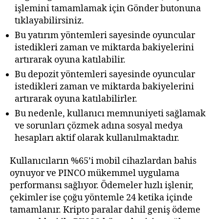
işlemini tamamlamak için Gönder butonuna
tıklayabilirsiniz.
Bu yatırım yöntemleri sayesinde oyuncular
istedikleri zaman ve miktarda bakiyelerini
artırarak oyuna katılabilir.
Bu depozit yöntemleri sayesinde oyuncular
istedikleri zaman ve miktarda bakiyelerini
artırarak oyuna katılabilirler.
Bu nedenle, kullanıcı memnuniyeti sağlamak
ve sorunları çözmek adına sosyal medya
hesapları aktif olarak kullanılmaktadır.
Kullanıcıların %65’i mobil cihazlardan bahis
oynuyor ve PINCO mükemmel uygulama
performansı sağlıyor. Ödemeler hızlı işlenir,
çekimler ise çoğu yöntemle 24 ketika içinde
tamamlanır. Kripto paralar dahil geniş ödeme