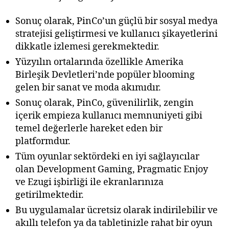
Sonuç olarak, PinCo’un güçlü bir sosyal medya
stratejisi geliştirmesi ve kullanıcı şikayetlerini
dikkatle izlemesi gerekmektedir.
Yüzyılın ortalarında özellikle Amerika
Birleşik Devletleri’nde popüler blooming
gelen bir sanat ve moda akımıdır.
Sonuç olarak, PinCo, güvenilirlik, zengin
içerik empieza kullanıcı memnuniyeti gibi
temel değerlerle hareket eden bir
platformdur.
Tüm oyunlar sektördeki en iyi sağlayıcılar
olan Development Gaming, Pragmatic Enjoy
ve Ezugi işbirliği ile ekranlarınıza
getirilmektedir.
Bu uygulamalar ücretsiz olarak indirilebilir ve
akıllı telefon ya da tabletinizle rahat bir oyun