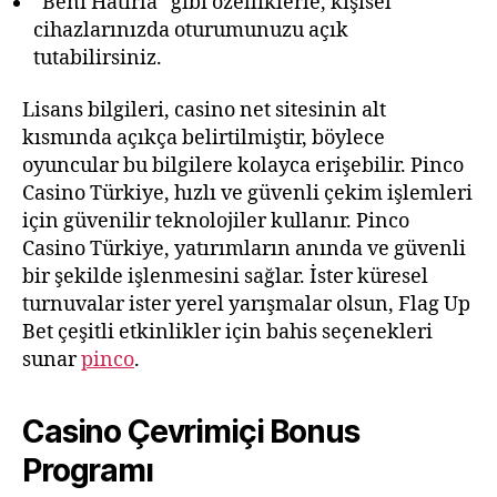
“Beni Hatırla” gibi özelliklerle, kişisel
cihazlarınızda oturumunuzu açık
tutabilirsiniz.
Lisans bilgileri, casino net sitesinin alt
kısmında açıkça belirtilmiştir, böylece
oyuncular bu bilgilere kolayca erişebilir. Pinco
Casino Türkiye, hızlı ve güvenli çekim işlemleri
için güvenilir teknolojiler kullanır. Pinco
Casino Türkiye, yatırımların anında ve güvenli
bir şekilde işlenmesini sağlar. İster küresel
turnuvalar ister yerel yarışmalar olsun, Flag Up
Bet çeşitli etkinlikler için bahis seçenekleri
sunar
pinco
.
Casino Çevrimiçi Bonus
Programı