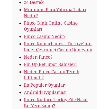
24 Destek
Minimum Para Yatırma Tutarı
Nedir?
Pinco Canlı Online Casino
Oyunları
Pinco Casino Nedir?
Pinco Kumarhanesi: Türkiye’nin
Lider Çevrimiçi Casino Deneyimi
Neden Pinco?
Pin Up Bet: Spor Bahisleri
Neden Pinco Casino Tercih
Edilmeli?
En Popüler Oyunlar
Android Uygulaması
Pinco Kültürü Türkiye’de Nasıl
Bir Yere Sahip?