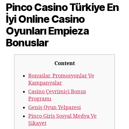
Pinco Casino Türkiye En
İyi Online Casino
Oyunları Empieza
Bonuslar
Content
Bonuslar, Promosyonlar Ve
Kampanyalar
Casino Çevrimiçi Bonus
Programı
Geniş Oyun Yelpazesi
Pinco Giriş Sosyal Medya Ve
Şikayet