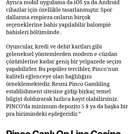
Ayrıca mobil uygulama da iOS ya da Android
cihazlar için özellikle tasarlanmıştır. Spor
dallarına empieza onların birçok
seçeneklerine bahis yapılabilir balompié
bahisleri bölümünde.
Oyuncular, kredi ve debit kartları gibi
geleneksel yöntemlerden modern e-cüzdan
çözümlerine kadar geniş bir yelpazede seçim
yapabilirler. Bu popüler tercihler, Pinco’nun
kaliteli eğlenceye olan bağlılığını
örneklemektedir. Resmi Pinco Gambling
establishment sitesine gidip birkaç temel
bilgiyi doldurarak hızlıca kayıt olabilirsiniz.
PINCO’da minimum depozito 5 $ ya da başka bir
pra birimindeki eşdeğeridir.”