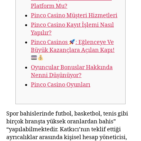
Platform Mu?
Pinco Casino Müşteri Hizmetleri
Pinсo Casino Kayıt İşlemi Nasıl
Yapılır?
Pinco Casinos
: Eğlenceye Ve
Büyük Kazançlara Açılan Kapı!
Oyuncular Bonuslar Hakkında
Nenni Düşünüyor?
Pinco Casino Oyunları
Spor bahislerinde futbol, basketbol, tenis gibi
birçok branşta yüksek oranlardan bahis”
“yapılabilmektedir. Katkıcı’nın teklif ettiği
ayrıcalıklar arasında kişisel hesap yöneticisi,