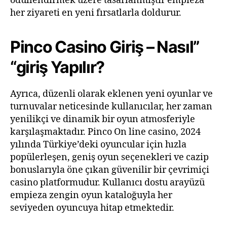
ödüllendirmek üzere tasarlanmıştır empieza
her ziyareti en yeni fırsatlarla doldurur.
Pinco Casino Giriş – Nasıl”
“giriş Yapılır?
Ayrıca, düzenli olarak eklenen yeni oyunlar ve
turnuvalar neticesinde kullanıcılar, her zaman
yenilikçi ve dinamik bir oyun atmosferiyle
karşılaşmaktadır. Pinco On line casino, 2024
yılında Türkiye’deki oyuncular için hızla
popülerleşen, geniş oyun seçenekleri ve cazip
bonuslarıyla öne çıkan güvenilir bir çevrimiçi
casino platformudur. Kullanıcı dostu arayüzü
empieza zengin oyun kataloğuyla her
seviyeden oyuncuya hitap etmektedir.