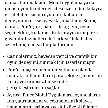
olanak tanımaktadır. Mobil uygulama ya da
mobil uyumlu internet sitesi üzerinden kolayca
erişilebilen casino oyunları, kullanıcı
deneyimini üst seviyeye taşımaktadır. Sonuç
olarak, PinCo giriş bahis sitesi, geniş oyun
seçenekleri, kullanıcı dostu arayüzü empieza
güvenilir hizmetleri ile Türkiye’deki bahis
severler için ideal bir platformdur.
Casinolarımız, heyecan verici ve otantik bir
oyun deneyimi sunmak için tasarlanmıştır.
PinCo, müşteri memnuniyetini ön planda
tutarak, kullanıcıların para çekme işlemlerini
kolay ve sorunsuz bir şekilde
gerçekleştirmesini sağlar.
Ayrıca, Pinco Mobil Uygulaması, oyuncuların
fon yatırmalarını ve çekmelerini kolayca
yapmalarını sağlayan çeşitli güvenli ödeme