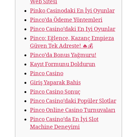
Web Sitesi
Pinko Casinodaki En İyi Oyunlar
Pinco’da Ödeme Yöntemleri
Pinсo Casino’daki En Iyi Oyunlar
Pinco: Eğlence, Kazanç Empieza
Güven Tek Adreste! 🔥💰
Pinco’da Bonus Yağmuru!
Kayıt Formunu Doldurun
Pinco Casino
Giriş Yaparak Bahis
Pinco Casino Sonuç
Pinco Casino’daki Popüler Slotlar
Pinco Online Casino Turnuvaları
Pinco Casino’da En İyi Slot
Machine Deneyimi