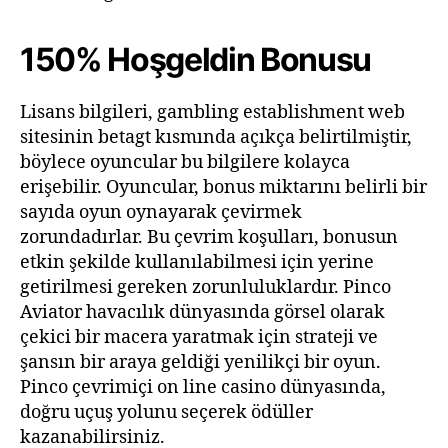
150% Hoşgeldin Bonusu
Lisans bilgileri, gambling establishment web
sitesinin betagt kısmında açıkça belirtilmiştir,
böylece oyuncular bu bilgilere kolayca
erişebilir. Oyuncular, bonus miktarını belirli bir
sayıda oyun oynayarak çevirmek
zorundadırlar. Bu çevrim koşulları, bonusun
etkin şekilde kullanılabilmesi için yerine
getirilmesi gereken zorunluluklardır. Pinco
Aviator havacılık dünyasında görsel olarak
çekici bir macera yaratmak için strateji ve
şansın bir araya geldiği yenilikçi bir oyun.
Pinco çevrimiçi on line casino dünyasında,
doğru uçuş yolunu seçerek ödüller
kazanabilirsiniz.