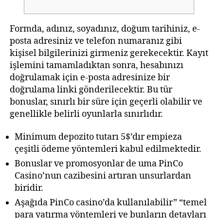
Formda, adınız, soyadınız, doğum tarihiniz, e-
posta adresiniz ve telefon numaranız gibi
kişisel bilgilerinizi girmeniz gerekecektir. Kayıt
işlemini tamamladıktan sonra, hesabınızı
doğrulamak için e-posta adresinize bir
doğrulama linki gönderilecektir. Bu tür
bonuslar, sınırlı bir süre için geçerli olabilir ve
genellikle belirli oyunlarla sınırlıdır.
Minimum depozito tutarı 5$’dır empieza
çeşitli ödeme yöntemleri kabul edilmektedir.
Bonuslar ve promosyonlar de uma PinCo
Casino’nun cazibesini artıran unsurlardan
biridir.
Aşağıda PinCo casino’da kullanılabilir” “temel
para yatırma yöntemleri ve bunların detayları