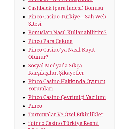
Cashback (para İadesi) Bonusu
Pinco Casino Türkiye – Sah Web
Sitesi
Bonusları Nasıl Kullanabilirim?
Pinco Para Çekme
Pinco Casino’ya Nasıl Kayıt
Olunur?
Sosyal Medyada Sıkça
Karşılaşılan Şikayetler
Pinco Casino Hakkında Oyuncu
Yorumları
Pinco Casino Çevrimiçi Yazılımı
Pinco
Turnuvalar Ve Özel Etkinlikler
“pinco Casino Türkiye Resmi