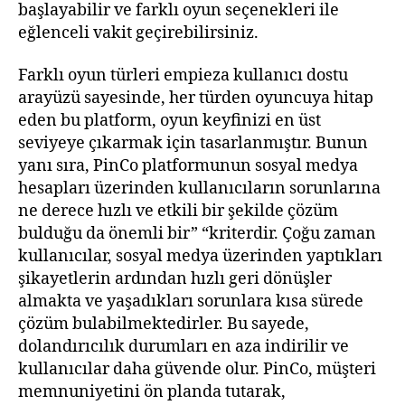
başlayabilir ve farklı oyun seçenekleri ile
eğlenceli vakit geçirebilirsiniz.
Farklı oyun türleri empieza kullanıcı dostu
arayüzü sayesinde, her türden oyuncuya hitap
eden bu platform, oyun keyfinizi en üst
seviyeye çıkarmak için tasarlanmıştır. Bunun
yanı sıra, PinCo platformunun sosyal medya
hesapları üzerinden kullanıcıların sorunlarına
ne derece hızlı ve etkili bir şekilde çözüm
bulduğu da önemli bir” “kriterdir. Çoğu zaman
kullanıcılar, sosyal medya üzerinden yaptıkları
şikayetlerin ardından hızlı geri dönüşler
almakta ve yaşadıkları sorunlara kısa sürede
çözüm bulabilmektedirler. Bu sayede,
dolandırıcılık durumları en aza indirilir ve
kullanıcılar daha güvende olur. PinCo, müşteri
memnuniyetini ön planda tutarak,