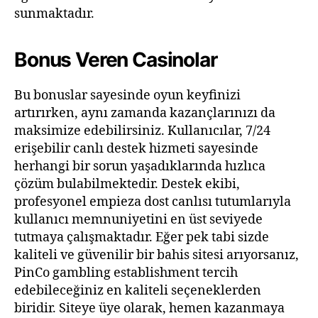
sunmaktadır.
Bonus Veren Casinolar
Bu bonuslar sayesinde oyun keyfinizi
artırırken, aynı zamanda kazançlarınızı da
maksimize edebilirsiniz. Kullanıcılar, 7/24
erişebilir canlı destek hizmeti sayesinde
herhangi bir sorun yaşadıklarında hızlıca
çözüm bulabilmektedir. Destek ekibi,
profesyonel empieza dost canlısı tutumlarıyla
kullanıcı memnuniyetini en üst seviyede
tutmaya çalışmaktadır. Eğer pek tabi sizde
kaliteli ve güvenilir bir bahis sitesi arıyorsanız,
PinCo gambling establishment tercih
edebileceğiniz en kaliteli seçeneklerden
biridir. Siteye üye olarak, hemen kazanmaya