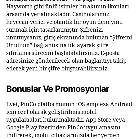
Hayworth gibi ünlü isimler bu akımın ikonları
arasında yer almaktadır. Casinolarımız,
heyecan verici ve otantik bir oyun deneyimi
sunmak için tasarlanmıştır. Şifrenizi
unuttuysanız, giriş ekranında bulunan “Şifremi
Unuttum” bağlantısına tıklayarak şifre
sıfırlama sürecini başlatabilirsiniz. E-posta
adresinize gönderilecek olan bağlantıyı takip
ederek yeni bir şifre oluşturabilirsiniz.
Bonuslar Ve Promosyonlar
Evet, PinCo platformunun iOS empieza Android
için özel olarak geliştirilmiş mobil
uygulamaları bulunmaktadır. App Store veya
Google Play üzerinden PinCo uygulamasını
indirerek, mobil cihazlarınızda her yerden