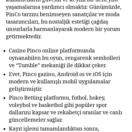
yaşamalarına yardımcı olmaktır. Günümüzde,
PinCo tarzını benimseyen sanatçılar ve moda
tasarımcıları, bu nostaljik estetiği çağdaş
unsurlarla harmanlayarak modern bir yorum
getirmektedir.
Casino Pinco online platformunda
oynanabilen bu oyun, rengarenk sembolleri
ve “Tumble” mekaniği ile dikkat çeker.
Evet, Pinco gazino, Android os ve iOS için
modern ve kullanışlı mobil uygulamalar
geliştirmiştir.
Pinco Betting platformu, futbol, hokey,
voleybol ve basketbol gibi popüler spor
dallarını kapsar ve rekabetçi oranlar ve canlı
güncellemeler sağlar.
Kayıt işlemi tamamlandıktan sonra,