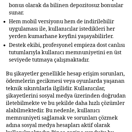
bonus olarak da bilinen depozitosuz bonuslar
sunar.
Hem mobil versiyonu hem de indirilebilir
uygulaması ile, kullanıcılar istedikleri her
yerden kumarhane keyfini yaşayabilirler.
Destek ekibi, profesyonel empieza dost canlısı
tutumlarıyla kullanıcı memnuniyetini en üst
seviyede tutmaya çalışmaktadır.
Bu şikayetler genellikle hesap erişim sorunları,
ödemelerin gecikmesi veya oyunlarda yaşanan
teknik sıkıntılarla ilgilidir. Kullanıcılar,
şikayetlerini sosyal medya üzerinden doğrudan
iletebilmekte ve bu şekilde daha hızlı çözümler
alabilmektedir. Bu nedenle, kullanıcı
memnuniyeti sağlamak ve sorunları çözmek
adına sosyal medya hesapları aktif olarak