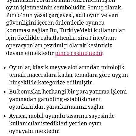
uyulmasını zorunlu kılan düzenlenmiş bir
oyun işletmesinin sembolüdür. Sonuç olarak,
Pinco’nun yasal çerçevesi, adil oyun ve veri
güvenliğini içeren önlemlerle oyuncu
koruması sağlar. Bu, Türkiye’deki kullanıcılar
için özellikle rahatlatıcıdır; zira Pinco’nun
operasyonları çevrimiçi olarak kesintisiz
devam etmektedir
pinco casino nedir
.
Oyunlar, klasik meyve slotlarından mitolojik
temalı maceralara kadar temalara göre uygun
bir şekilde kategorize edilmiştir.
Bu bonuslar, herhangi bir para yatırma işlemi
yapmadan gambling establishment
oyunlarından yararlanmanızı sağlar.
Ayrıca, mobil uyumlu tasarımı sayesinde
kullanıcılar istedikleri yerden oyun
oynayabilmektedir.