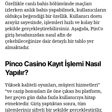
Özellikle canlı bahis bölümünde maçları
izlerken anlık bahis yapabilmek, kullanıcıların
oldukça beğendiği bir özellik. Kullanıcı dostu
arayüz sayesinde, işlemleri hızlı ve kolay bir
şekilde gerçekleştirebilirsiniz. Aşağıda, PinCo
giriş hesabınızdan nasıl afin de
çekebileceğinize dair detaylı bir tablo yer
almaktadır.
Pinсo Casino Kayıt İşlemi Nasıl
Yapılır?
Yüksek kaliteli oyunları, müşteri hizmetleri”
“ve cazip bonusları ile öne çıkan bu platform,
her geçen gün daha fazla kullanıcıya hitap
etmektedir. Giriş yaptıktan sonra, tüm
işlemleriniz şifreli bir şekilde gerçekleştirilir,