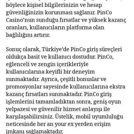
böylece kişisel bilgilerinizin ve hesap
güvenliğinizin korunması sağlanır. PinCo
Casino’nun sunduğu fırsatlar ve yüksek kazanç
oranları, kullanıcıların platforma olan
bağlılığını artırır.
Sonuç olarak, Türkiye’de PinCo giriş süreçleri
oldukça basit ve kullanıcı dostudur. PinCo,
eğlenceli ve zengin içerikleriyle
kullanıcılarına keyifli bir deneyim
sunmaktadır. Ayrıca, çeşitli bonuslar ve
promosyonlar sayesinde kullanıcılarına ekstra
kazanç fırsatları sunmaktadır. PinCo giriş
işlemlerini tamamladıktan sonra, geniş oyun
yelpazesi ve güvenilir hizmet anlayışı ile
karşılaşabilirsiniz. Üstelik, mobil uyumluluğu
neticesinde her an your ex yerden erişim
imkanı sağlamaktadır.