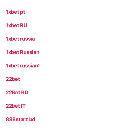
1xbet pt
1xbet RU
1xbet russia
1xbet Russian
1xbet russian1
22bet
22Bet BD
22bet IT
888starz bd