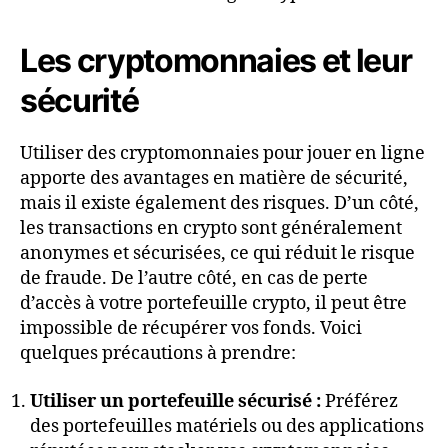
Les cryptomonnaies et leur
sécurité
Utiliser des cryptomonnaies pour jouer en ligne
apporte des avantages en matière de sécurité,
mais il existe également des risques. D’un côté,
les transactions en crypto sont généralement
anonymes et sécurisées, ce qui réduit le risque
de fraude. De l’autre côté, en cas de perte
d’accès à votre portefeuille crypto, il peut être
impossible de récupérer vos fonds. Voici
quelques précautions à prendre:
Utiliser un portefeuille sécurisé :
Préférez
des portefeuilles matériels ou des applications