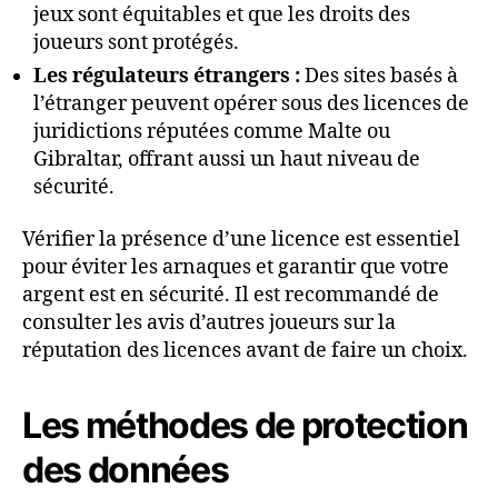
jeux sont équitables et que les droits des
joueurs sont protégés.
Les régulateurs étrangers :
Des sites basés à
l’étranger peuvent opérer sous des licences de
juridictions réputées comme Malte ou
Gibraltar, offrant aussi un haut niveau de
sécurité.
Vérifier la présence d’une licence est essentiel
pour éviter les arnaques et garantir que votre
argent est en sécurité. Il est recommandé de
consulter les avis d’autres joueurs sur la
réputation des licences avant de faire un choix.
Les méthodes de protection
des données