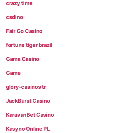
crazy time
csdino
Fair Go Casino
fortune tiger brazil
Gama Casino
Game
glory-casinos tr
JackBurst Casino
KaravanBet Casino
Kasyno Online PL