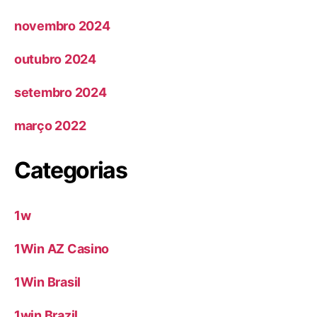
novembro 2024
outubro 2024
setembro 2024
março 2022
Categorias
1w
1Win AZ Casino
1Win Brasil
1win Brazil