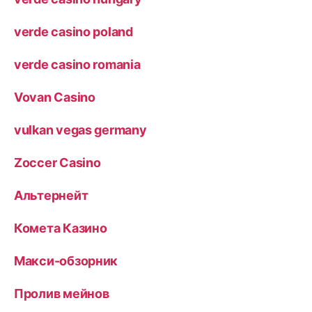
verde casino poland
verde casino romania
Vovan Casino
vulkan vegas germany
Zoccer Casino
Альтернейт
Комета Казино
Макси-обзорник
Пролив мейнов