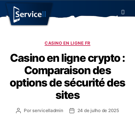
CASINO EN LIGNE FR
Casino en ligne crypto :
Comparaison des
options de sécurité des
sites
Por
servicelladmin
24 de julho de 2025