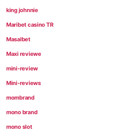
king johnnie
Maribet casino TR
Masalbet
Maxi reviewe
mini-review
Mini-reviews
mombrand
mono brand
mono slot