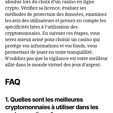
absolue lors du choix d’un casino en ligne
crypto. Vérifiez sa licence, évaluez ses
méthodes de protection des données, examinez
les avis des utilisateurs et prenez en compte les
spécificités liées à l’utilisation des
cryptomonnaies. En suivant ces étapes, vous
serez mieux armé pour choisir un casino qui
protège vos informations et vos fonds, vous
permettant de jouer en toute tranquillité.
N’oubliez pas que la vigilance est votre meilleur
allié dans le monde virtuel des jeux d’argent.
FAQ
1. Quelles sont les meilleures
cryptomonnaies à utiliser dans les