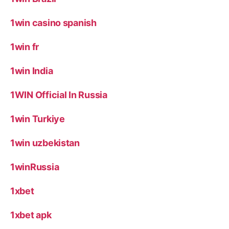
1win casino spanish
1win fr
1win India
1WIN Official In Russia
1win Turkiye
1win uzbekistan
1winRussia
1xbet
1xbet apk