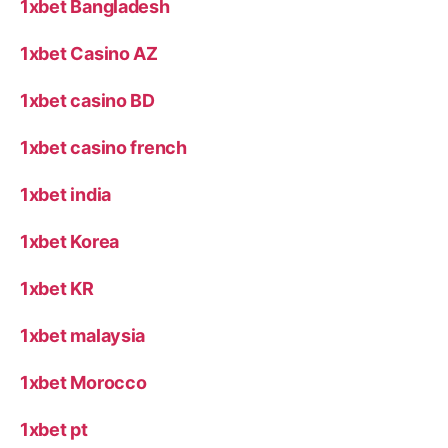
1xbet Bangladesh
1xbet Casino AZ
1xbet casino BD
1xbet casino french
1xbet india
1xbet Korea
1xbet KR
1xbet malaysia
1xbet Morocco
1xbet pt