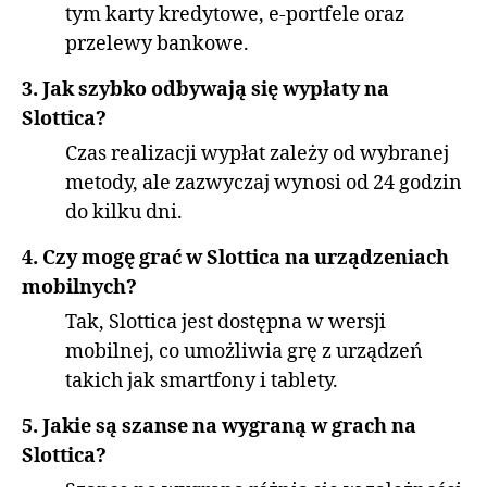
tym karty kredytowe, e-portfele oraz
przelewy bankowe.
3. Jak szybko odbywają się wypłaty na
Slottica?
Czas realizacji wypłat zależy od wybranej
metody, ale zazwyczaj wynosi od 24 godzin
do kilku dni.
4. Czy mogę grać w Slottica na urządzeniach
mobilnych?
Tak, Slottica jest dostępna w wersji
mobilnej, co umożliwia grę z urządzeń
takich jak smartfony i tablety.
5. Jakie są szanse na wygraną w grach na
Slottica?