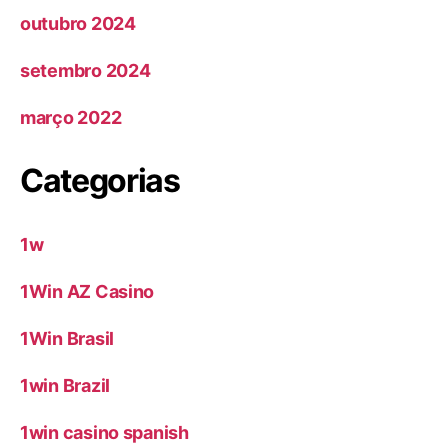
outubro 2024
setembro 2024
março 2022
Categorias
1w
1Win AZ Casino
1Win Brasil
1win Brazil
1win casino spanish