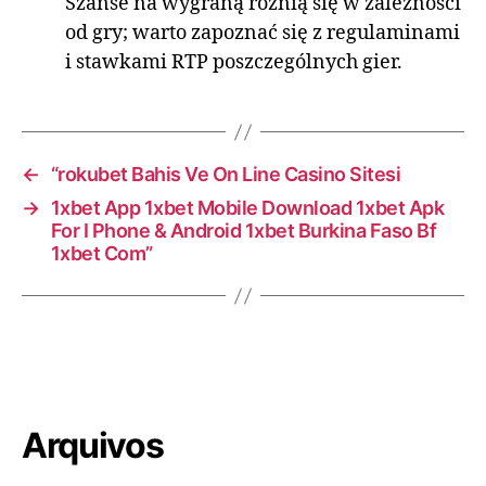
Szanse na wygraną różnią się w zależności
od gry; warto zapoznać się z regulaminami
i stawkami RTP poszczególnych gier.
←
“rokubet Bahis Ve On Line Casino Sitesi
→
1xbet App 1xbet Mobile Download 1xbet Apk
For I Phone & Android 1xbet Burkina Faso Bf
1xbet Com”
Arquivos