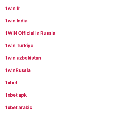
1win fr
1win India
1WIN Official In Russia
1win Turkiye
1win uzbekistan
1winRussia
1xbet
1xbet apk
1xbet arabic