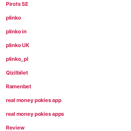
Pirots SE
plinko
plinko in
plinko UK
plinko_pl
Qizilbilet
Ramenbet
real money pokies app
real money pokies apps
Review