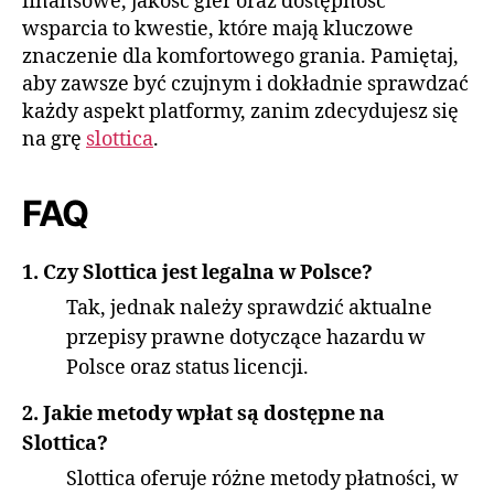
finansowe, jakość gier oraz dostępność
wsparcia to kwestie, które mają kluczowe
znaczenie dla komfortowego grania. Pamiętaj,
aby zawsze być czujnym i dokładnie sprawdzać
każdy aspekt platformy, zanim zdecydujesz się
na grę
slottica
.
FAQ
1. Czy Slottica jest legalna w Polsce?
Tak, jednak należy sprawdzić aktualne
przepisy prawne dotyczące hazardu w
Polsce oraz status licencji.
2. Jakie metody wpłat są dostępne na
Slottica?
Slottica oferuje różne metody płatności, w