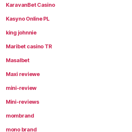
KaravanBet Casino
Kasyno Online PL
king johnnie
Maribet casino TR
Masalbet
Maxi reviewe
mini-review
Mini-reviews
mombrand
mono brand