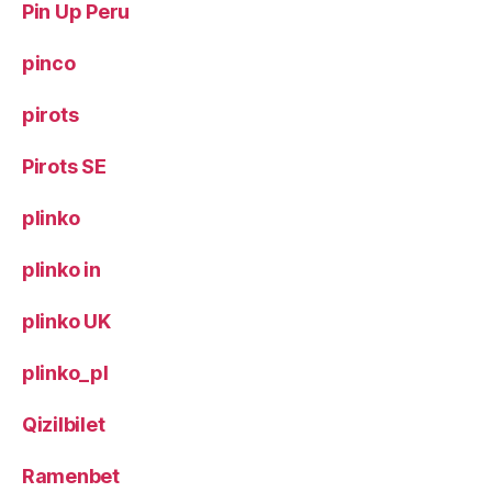
Pin Up Peru
pinco
pirots
Pirots SE
plinko
plinko in
plinko UK
plinko_pl
Qizilbilet
Ramenbet