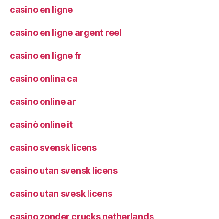
casino en ligne
casino en ligne argent reel
casino en ligne fr
casino onlina ca
casino online ar
casinò online it
casino svensk licens
casino utan svensk licens
casino utan svesk licens
casino zonder crucks netherlands