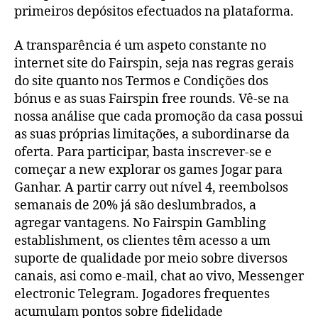
primeiros depósitos efectuados na plataforma.
A transparência é um aspeto constante no
internet site do Fairspin, seja nas regras gerais
do site quanto nos Termos e Condições dos
bónus e as suas Fairspin free rounds. Vê-se na
nossa análise que cada promoção da casa possui
as suas próprias limitações, a subordinarse da
oferta. Para participar, basta inscrever-se e
começar a new explorar os games Jogar para
Ganhar. A partir carry out nível 4, reembolsos
semanais de 20% já são deslumbrados, a
agregar vantagens. No Fairspin Gambling
establishment, os clientes têm acesso a um
suporte de qualidade por meio sobre diversos
canais, asi como e-mail, chat ao vivo, Messenger
electronic Telegram. Jogadores frequentes
acumulam pontos sobre fidelidade