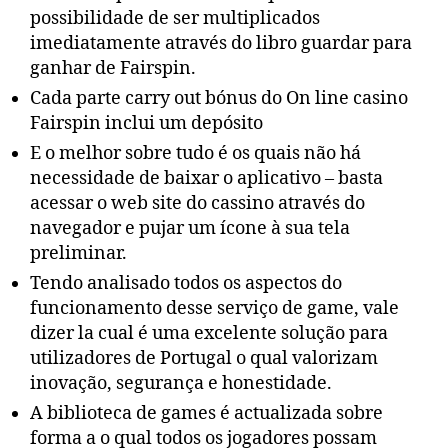
possibilidade de ser multiplicados
imediatamente através do libro guardar para
ganhar de Fairspin.
Cada parte carry out bónus do On line casino
Fairspin inclui um depósito
E o melhor sobre tudo é os quais não há
necessidade de baixar o aplicativo – basta
acessar o web site do cassino através do
navegador e pujar um ícone à sua tela
preliminar.
Tendo analisado todos os aspectos do
funcionamento desse serviço de game, vale
dizer la cual é uma excelente solução para
utilizadores de Portugal o qual valorizam
inovação, segurança e honestidade.
A biblioteca de games é actualizada sobre
forma a o qual todos os jogadores possam