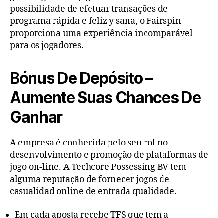
possibilidade de efetuar transações de
programa rápida e feliz y sana, o Fairspin
proporciona uma experiência incomparável
para os jogadores.
Bónus De Depósito –
Aumente Suas Chances De
Ganhar
A empresa é conhecida pelo seu rol no
desenvolvimento e promoção de plataformas de
jogo on-line. A Techcore Possessing BV tem
alguma reputação de fornecer jogos de
casualidad online de entrada qualidade.
Em cada aposta recebe TFS que tem a