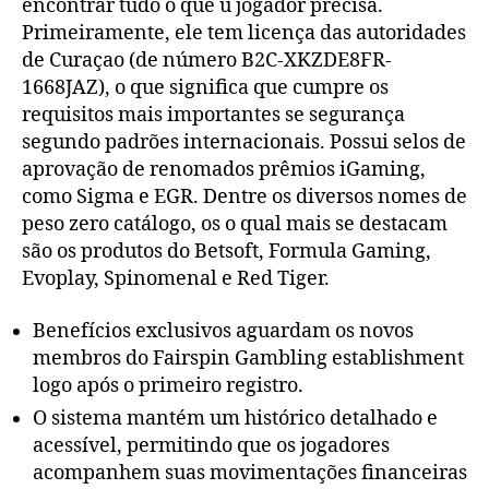
encontrar tudo o que u jogador precisa.
Primeiramente, ele tem licença das autoridades
de Curaçao (de número B2C-XKZDE8FR-
1668JAZ), o que significa que cumpre os
requisitos mais importantes se segurança
segundo padrões internacionais. Possui selos de
aprovação de renomados prêmios iGaming,
como Sigma e EGR. Dentre os diversos nomes de
peso zero catálogo, os o qual mais se destacam
são os produtos do Betsoft, Formula Gaming,
Evoplay, Spinomenal e Red Tiger.
Benefícios exclusivos aguardam os novos
membros do Fairspin Gambling establishment
logo após o primeiro registro.
O sistema mantém um histórico detalhado e
acessível, permitindo que os jogadores
acompanhem suas movimentações financeiras