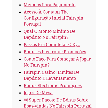
Métodos Para Pagamento
Acesso À Conta At The
Configuração Inicial Fairspin
Portugal
Qual O Monto Mínimo De
Depósito No Fairspin?
Passos Pra Completar O Kyc
Bonuses Electronic Promoções
Como Faço Para Começar A Jogar
No Fairspin?
Fairspin Casino: Limites De
Depósito E Levantamento
Bônus Electronic Promoções
Jogos De Mesa
🆕 Super Pacote De Bónus Sobre
Boas-vindas No Fairspin Portugal