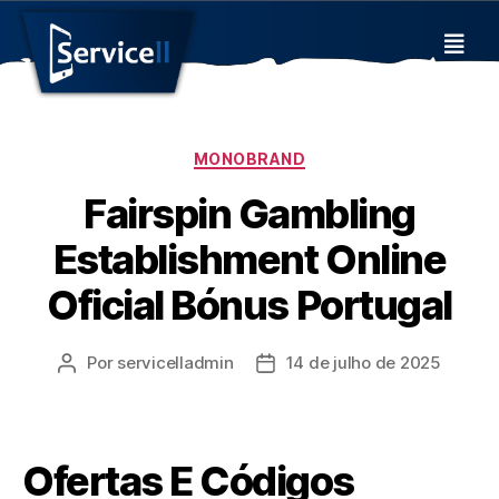
MONOBRAND
Fairspin Gambling
Establishment Online
Oficial Bónus Portugal
Por
servicelladmin
14 de julho de 2025
Ofertas E Códigos