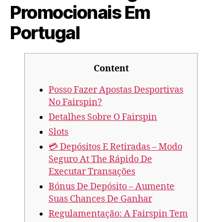
Promocionais Em
Portugal
Content
Posso Fazer Apostas Desportivas
No Fairspin?
Detalhes Sobre O Fairspin
Slots
💳 Depósitos E Retiradas – Modo
Seguro At The Rápido De
Executar Transações
Bónus De Depósito – Aumente
Suas Chances De Ganhar
Regulamentação: A Fairspin Tem