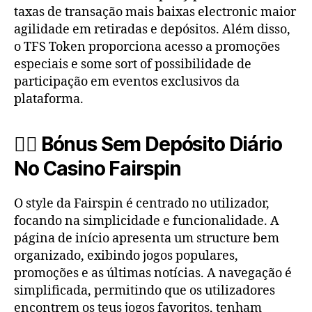
taxas de transação mais baixas electronic maior
agilidade em retiradas e depósitos. Além disso,
o TFS Token proporciona acesso a promoções
especiais e some sort of possibilidade de
participação em eventos exclusivos da
plataforma.
🙅‍♂️ Bónus Sem Depósito Diário
No Casino Fairspin
O style da Fairspin é centrado no utilizador,
focando na simplicidade e funcionalidade. A
página de início apresenta um structure bem
organizado, exibindo jogos populares,
promoções e as últimas notícias. A navegação é
simplificada, permitindo que os utilizadores
encontrem os teus jogos favoritos, tenham