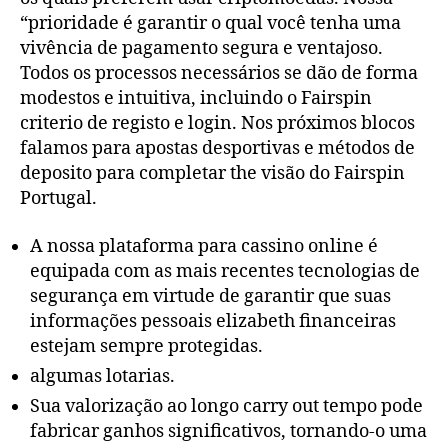
“prioridade é garantir o qual você tenha uma
vivência de pagamento segura e ventajoso.
Todos os processos necessários se dão de forma
modestos e intuitiva, incluindo o Fairspin
criterio de registo e login. Nos próximos blocos
falamos para apostas desportivas e métodos de
deposito para completar the visão do Fairspin
Portugal.
A nossa plataforma para cassino online é
equipada com as mais recentes tecnologias de
segurança em virtude de garantir que suas
informações pessoais elizabeth financeiras
estejam sempre protegidas.
algumas lotarias.
Sua valorização ao longo carry out tempo pode
fabricar ganhos significativos, tornando-o uma