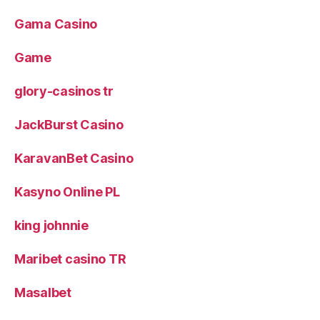
Gama Casino
Game
glory-casinos tr
JackBurst Casino
KaravanBet Casino
Kasyno Online PL
king johnnie
Maribet casino TR
Masalbet