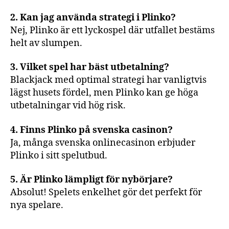
2. Kan jag använda strategi i Plinko?
Nej, Plinko är ett lyckospel där utfallet bestäms
helt av slumpen.
3. Vilket spel har bäst utbetalning?
Blackjack med optimal strategi har vanligtvis
lägst husets fördel, men Plinko kan ge höga
utbetalningar vid hög risk.
4. Finns Plinko på svenska casinon?
Ja, många svenska onlinecasinon erbjuder
Plinko i sitt spelutbud.
5. Är Plinko lämpligt för nybörjare?
Absolut! Spelets enkelhet gör det perfekt för
nya spelare.