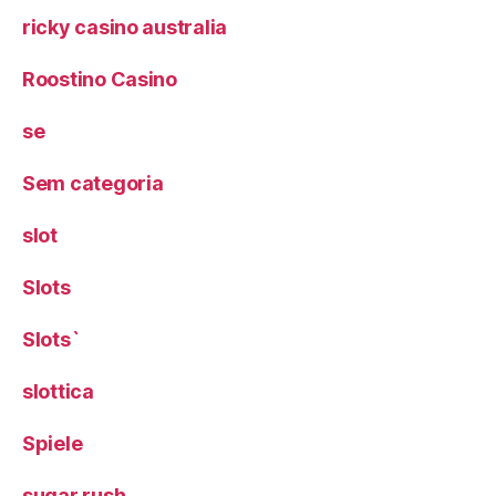
ricky casino australia
Roostino Casino
se
Sem categoria
slot
Slots
Slots`
slottica
Spiele
sugar rush