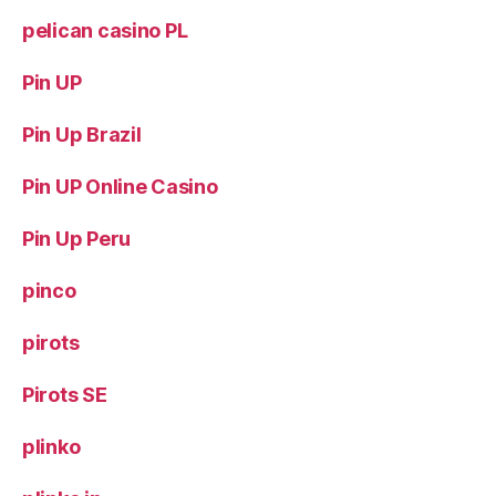
pelican casino PL
Pin UP
Pin Up Brazil
Pin UP Online Casino
Pin Up Peru
pinco
pirots
Pirots SE
plinko