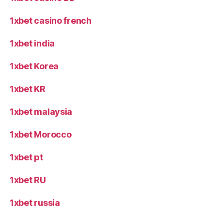
1xbet casino french
1xbet india
1xbet Korea
1xbet KR
1xbet malaysia
1xbet Morocco
1xbet pt
1xbet RU
1xbet russia