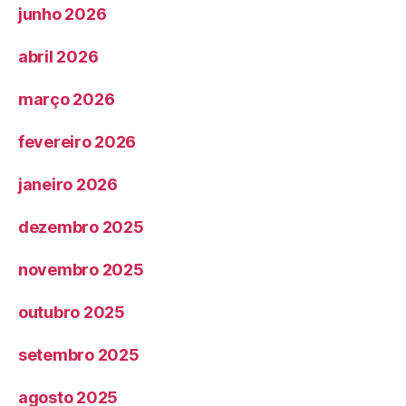
junho 2026
abril 2026
março 2026
fevereiro 2026
janeiro 2026
dezembro 2025
novembro 2025
outubro 2025
setembro 2025
agosto 2025