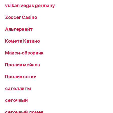
vulkan vegas germany
Zoccer Casino
Альтернейт
Комета Казино
Макси-обзорник
Пролив мейнов
Пролив сетки
сателлиты
сеточный
сеточный домен