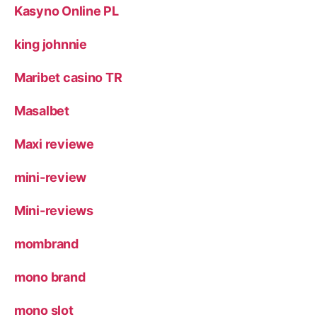
Kasyno Online PL
king johnnie
Maribet casino TR
Masalbet
Maxi reviewe
mini-review
Mini-reviews
mombrand
mono brand
mono slot