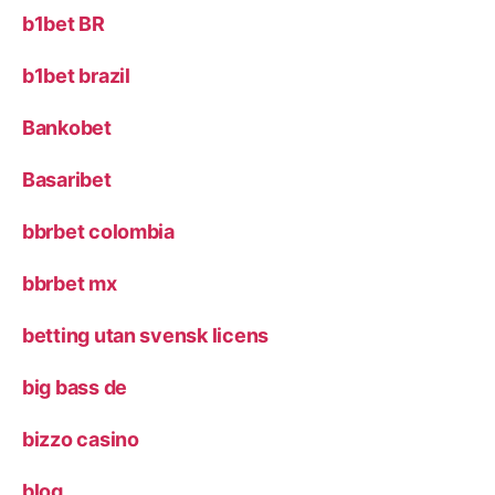
b1bet BR
b1bet brazil
Bankobet
Basaribet
bbrbet colombia
bbrbet mx
betting utan svensk licens
big bass de
bizzo casino
blog