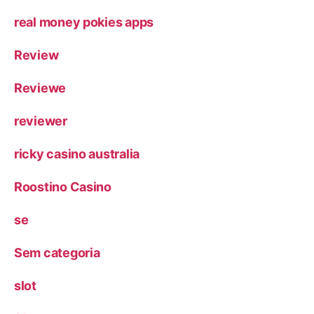
real money pokies apps
Review
Reviewe
reviewer
ricky casino australia
Roostino Casino
se
Sem categoria
slot