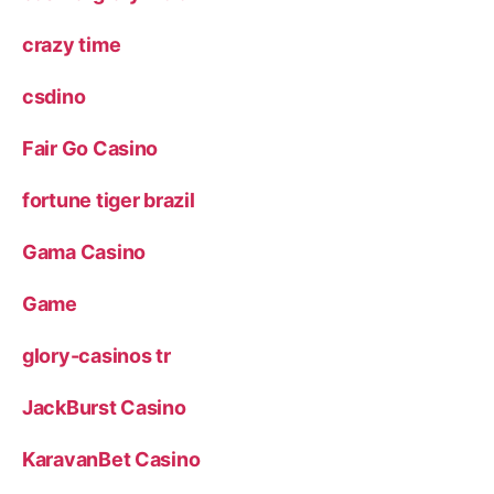
crazy time
csdino
Fair Go Casino
fortune tiger brazil
Gama Casino
Game
glory-casinos tr
JackBurst Casino
KaravanBet Casino