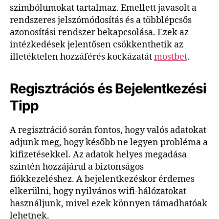
szimbólumokat tartalmaz. Emellett javasolt a
rendszeres jelszómódosítás és a többlépcsős
azonosítási rendszer bekapcsolása. Ezek az
intézkedések jelentősen csökkenthetik az
illetéktelen hozzáférés kockázatát
mostbet
.
Regisztrációs és Bejelentkezési
Tipp
A regisztráció során fontos, hogy valós adatokat
adjunk meg, hogy később ne legyen probléma a
kifizetésekkel. Az adatok helyes megadása
szintén hozzájárul a biztonságos
fiókkezeléshez. A bejelentkezéskor érdemes
elkerülni, hogy nyilvános wifi-hálózatokat
használjunk, mivel ezek könnyen támadhatóak
lehetnek.