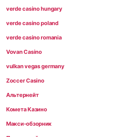
verde casino hungary
verde casino poland
verde casino romania
Vovan Casino
vulkan vegas germany
Zoccer Casino
Альтернейт
Комета Казино
Макси-обзорник