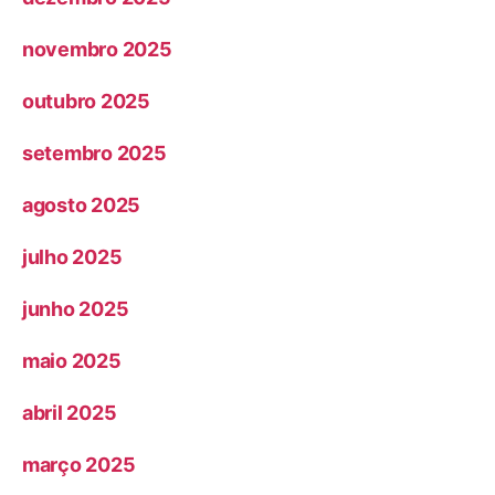
novembro 2025
outubro 2025
setembro 2025
agosto 2025
julho 2025
junho 2025
maio 2025
abril 2025
março 2025