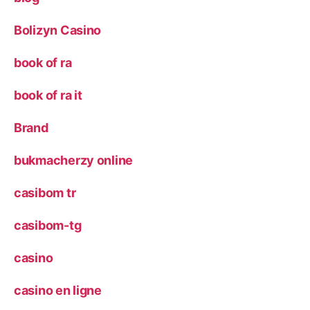
Bolizyn Casino
book of ra
book of ra it
Brand
bukmacherzy online
casibom tr
casibom-tg
casino
casino en ligne