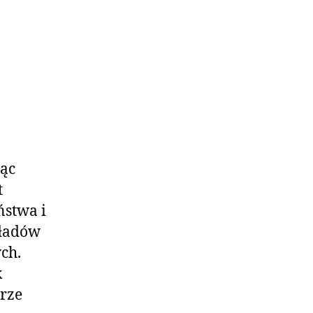
jąc
t
ństwa i
kładów
ch.
k
rze