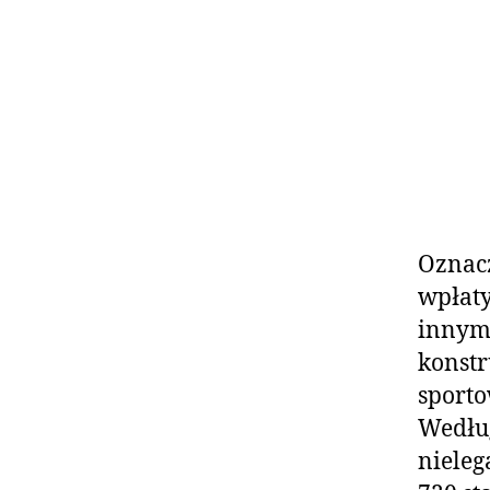
Oznacz
wpłaty
innym 
konstr
sport
Według
nieleg