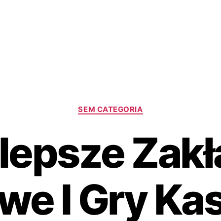
ervicell
Seja um franqueado
Manutenção
Sup
SEM CATEGORIA
lepsze Zak
we I Gry K