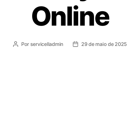
Online
Por
servicelladmin
29 de maio de 2025