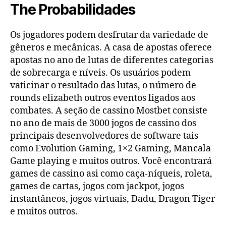
The Probabilidades
Os jogadores podem desfrutar da variedade de
gêneros e mecânicas. A casa de apostas oferece
apostas no ano de lutas de diferentes categorias
de sobrecarga e níveis. Os usuários podem
vaticinar o resultado das lutas, o número de
rounds elizabeth outros eventos ligados aos
combates. A seção de cassino Mostbet consiste
no ano de mais de 3000 jogos de cassino dos
principais desenvolvedores de software tais
como Evolution Gaming, 1×2 Gaming, Mancala
Game playing e muitos outros. Você encontrará
games de cassino asi como caça-níqueis, roleta,
games de cartas, jogos com jackpot, jogos
instantâneos, jogos virtuais, Dadu, Dragon Tiger
e muitos outros.