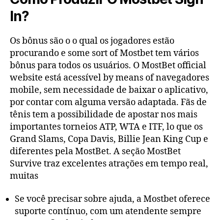
In?
Os bônus são o o qual os jogadores estão
procurando e some sort of Mostbet tem vários
bônus para todos os usuários. O MostBet official
website está acessível by means of navegadores
mobile, sem necessidade de baixar o aplicativo,
por contar com alguma versão adaptada. Fãs de
tênis tem a possibilidade de apostar nos mais
importantes torneios ATP, WTA e ITF, lo que os
Grand Slams, Copa Davis, Billie Jean King Cup e
diferentes pela MostBet. A seção MostBet
Survive traz excelentes atrações em tempo real,
muitas
Se você precisar sobre ajuda, a Mostbet oferece
suporte contínuo, com um atendente sempre