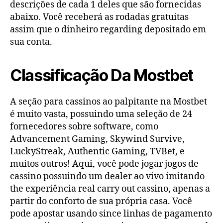
descrições de cada 1 deles que são fornecidas
abaixo. Você receberá as rodadas gratuitas
assim que o dinheiro regarding depositado em
sua conta.
Classificação Da Mostbet
A seção para cassinos ao palpitante na Mostbet
é muito vasta, possuindo uma seleção de 24
fornecedores sobre software, como
Advancement Gaming, Skywind Survive,
LuckyStreak, Authentic Gaming, TVBet, e
muitos outros! Aqui, você pode jogar jogos de
cassino possuindo um dealer ao vivo imitando
the experiência real carry out cassino, apenas a
partir do conforto de sua própria casa. Você
pode apostar usando since linhas de pagamento