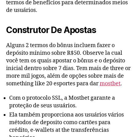
termos de benefícios para determinados meios
de usuários.
Construtor De Apostas
Alguns 2 termos do bônus incluem fazer o
depósito mínimo sobre R$50. Observe la cual
você tem os quais apostar o bônus e o depósito
inicial dentro sobre 7 dias. Tem mais de three or
more mil jogos, além de opções sobre mais de
something like 20 esportes para dar
mostbet
.
Com o protocolo SSL, a Mostbet garante a
proteção de seus usuários.
Ela também proporciona aos usuários vários
métodos de deposito como cartões para
crédito, e-wallets at the transferências