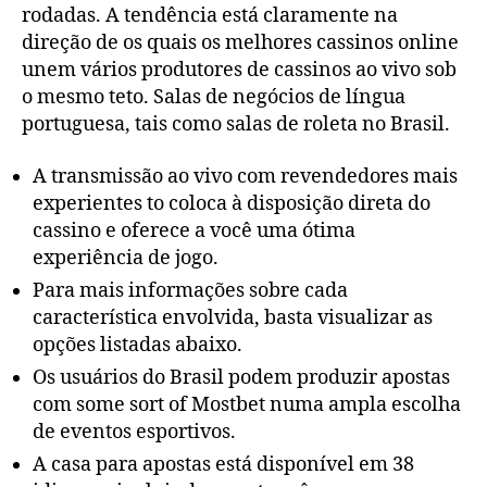
rodadas. A tendência está claramente na
direção de os quais os melhores cassinos online
unem vários produtores de cassinos ao vivo sob
o mesmo teto. Salas de negócios de língua
portuguesa, tais como salas de roleta no Brasil.
A transmissão ao vivo com revendedores mais
experientes to coloca à disposição direta do
cassino e oferece a você uma ótima
experiência de jogo.
Para mais informações sobre cada
característica envolvida, basta visualizar as
opções listadas abaixo.
Os usuários do Brasil podem produzir apostas
com some sort of Mostbet numa ampla escolha
de eventos esportivos.
A casa para apostas está disponível em 38