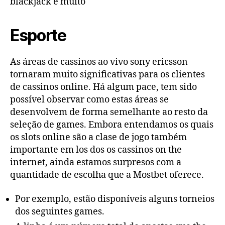
blackjack é muito
Esporte
As áreas de cassinos ao vivo sony ericsson
tornaram muito significativas para os clientes
de cassinos online. Há algum pace, tem sido
possível observar como estas áreas se
desenvolvem de forma semelhante ao resto da
seleção de games. Embora entendamos os quais
os slots online são a clase de jogo também
importante em los dos os cassinos on the
internet, ainda estamos surpresos com a
quantidade de escolha que a Mostbet oferece.
Por exemplo, estão disponíveis alguns torneios
dos seguintes games.