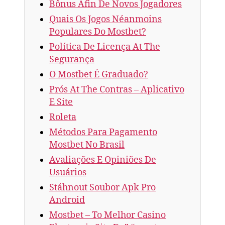
Bônus Afin De Novos Jogadores
Quais Os Jogos Néanmoins
Populares Do Mostbet?
Política De Licença At The
Segurança
O Mostbet É Graduado?
Prós At The Contras – Aplicativo
E Site
Roleta
Métodos Para Pagamento
Mostbet No Brasil
Avaliações E Opiniões De
Usuários
Stáhnout Soubor Apk Pro
Android
Mostbet – To Melhor Casino