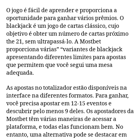
O jogo é fácil de aprender e proporciona a
oportunidade para ganhar vários prêmios. O
blackjack é um jogo de cartas clássico, cujo
objetivo é obter um número de cartas próximo
the 21, sem ultrapassá-lo. A Mostbet
proporciona várias” “variantes de blackjack
apresentando diferentes limites para apostas
que permitem que você segui uma mesa
adequada.
As apostas no totalizador estão disponíveis na
interface na diferentes formatos. Para ganhar,
você precisa apostar em 12-15 eventos e
descubrir pelo menos 9 deles. Os apostadores da
Mostbet têm várias maneiras de acessar a
plataforma, e todas elas funcionam bem. No
entanto, uma alternativa pode se destacar em