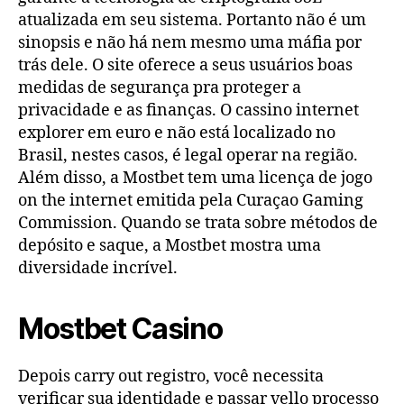
atualizada em seu sistema. Portanto não é um
sinopsis e não há nem mesmo uma máfia por
trás dele. O site oferece a seus usuários boas
medidas de segurança pra proteger a
privacidade e as finanças. O cassino internet
explorer em euro e não está localizado no
Brasil, nestes casos, é legal operar na região.
Além disso, a Mostbet tem uma licença de jogo
on the internet emitida pela Curaçao Gaming
Commission. Quando se trata sobre métodos de
depósito e saque, a Mostbet mostra uma
diversidade incrível.
Mostbet Casino
Depois carry out registro, você necessita
verificar sua identidade e passar vello processo