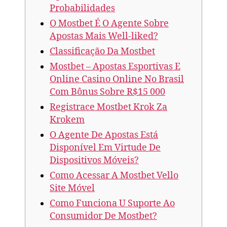
Probabilidades
O Mostbet É O Agente Sobre
Apostas Mais Well-liked?
Classificação Da Mostbet
Mostbet – Apostas Esportivas E
Online Casino Online No Brasil
Com Bônus Sobre R$15 000
Registrace Mostbet Krok Za
Krokem
O Agente De Apostas Está
Disponível Em Virtude De
Dispositivos Móveis?
Como Acessar A Mostbet Vello
Site Móvel
Como Funciona U Suporte Ao
Consumidor De Mostbet?