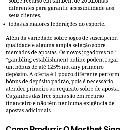
sobre recurso em também de 20 idiomas
diferentes para garantir acessibilidade aos
seus clientes.
todas as maiores federações do esporte.
Além da variedade sobre jogos de suscripción
qualidade e alguma ampla seleção sobre
mercados de apostas. Os novos jogadores no”
“gambling establishment online podem rogar
um bônus de até 125% not any primeiro
depósito. A oferta é 1 pouco diferente perform
bônus de depósito padrão, pois é necessário
atender primeiro ao requisito sobre de aposta.
Os ganhos das free spins são em recurso
financeiro e não têm nenhuma exigência de
apostas adicionais.
Como Produzir O Mostbet Sign