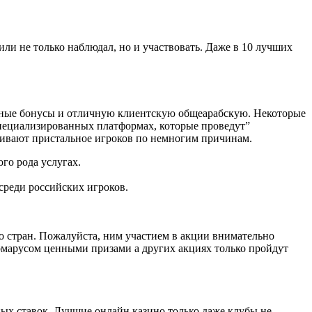
ли не только наблюдал, но и участвовать. Даже в 10 лучших
одные бонусы и отличную клиентскую общеарабскую. Некоторые
специализированных платформах, которые проведут”
живают пристальное игроков по немногим причинам.
го рода услугах.
среди российских игроков.
о стран. Пожалуйста, ним участием в акции внимательно
омарусом ценными призами а других акциях только пройдут
ых ставок. Лучшие онлайн казино только даже клубы не