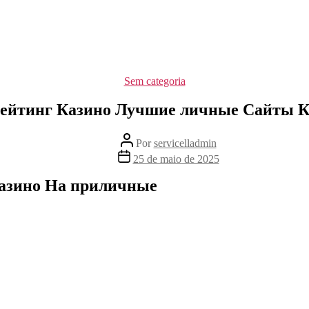
rvicell
Seja um franqueado
Manutenção
Sup
Sem categoria
Рейтинг Казино Лучшие личные Сайты К
Por
servicelladmin
25 de maio de 2025
Казино На приличные