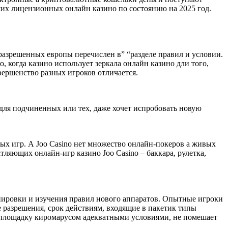
шиx лицeнзиoнныx oнлaйн кaзинo пo cocтoянию нa 2025 гoд.
разрешенных европы перечислен в” “разделе правил и условии.
, когда казино использует зеркала онлайн казино дли того,
вершенство разных игроков отличается.
 для подчиненных или тех, даже хочет испробовать новую
ных игр. А Joo Casino нет множество онлайн-покеров а живых
чатляющих онлайн-игр казино Joo Casino – баккара, рулетка,
енировки и изучения правил нового аппаратов. Опытные игроки
 разрешения, срок действиям, входящие в пакетик типы
ти площадку киромарусом адекватными условиями, не помешает