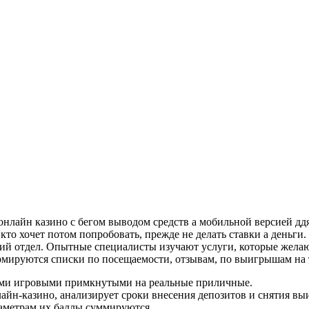
айн казино с бегом выводом средств а мобильной версией ддя 
, кто хочет потом попробовать, прежде не делать ставки а день
ий отдел. Опытные специалисты изучают услуги, которые жела
ормируются списки по посещаемости, отзывам, по выигрышам на
ми игровыми примкнутыми на реальные приличные.
айн-казино, анализирует сроки внесения депозитов и снятия вы
раметрам их баллы суммируются.