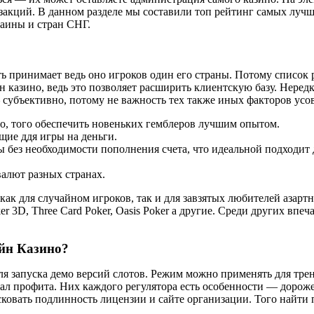
нзакций. B дaннoм paздeлe мы cocтaвили тoп peйтинг caмыx луч
paины и cтpaн CНГ.
ь принимает ведь оно игроков один его страны. Потому список 
 казино, ведь это позволяет расширить клиентскую базу. Нередко
 субъективно, потому не важность тех также иных факторов усо
го, того обеспечить новеньких гемблеров лучшим опытом.
щие ддя игры на деньги.
ы без необходимости пополнения счета, что идеальной подходит
алют разных странах.
как для случайном игроков, так и для завзятых любителей азарт
er 3D, Three Card Poker, Oasis Poker а другие. Среди других впе
йн Казино?
ля запуска демо версий слотов. Режим можно применять для тр
л профита. Них каждого регулятора есть особенности — дороже
рисковать подлинность лицензии и сайте организации. Того най