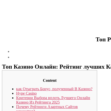
Loja
Se
Топ 
Топ Казино Онлайн: Рейтинг лучших 
Content
как Отыграть Бонус, полученный В Казино?
Hype Casino
Критерии Выбора вплоть Лучшего Онлайн
Казино Из Рейтинга 2025
Почему Рейтинги Азартных Сайтов