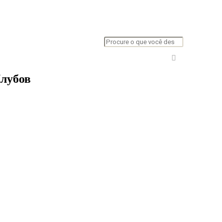
orte
лубов