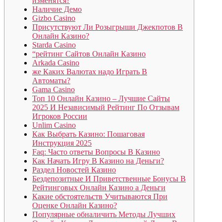
изменятся?
Наличие Демо
Gizbo Casino
Присутствуют Ли Розыгрыши Джекпотов В
Онлайн Казино?
Starda Casino
“рейтинг Сайтов Онлайн Казино
Arkada Casino
же Каких Валютах надо Играть В
Автоматы?
Gama Casino
Топ 10 Онлайн Казино – Лучшие Сайты
2025 И Независимый Рейтинг По Отзывам
Игроков России
Unlim Casino
Как Выбрать Казино: Пошаговая
Инструкция 2025
Faq: Часто ответы Вопросы В Казино
Как Начать Игру В Казино на Деньги?
Раздел Новостей Казино
Бездепозитные И Приветственные Бонусы В
Рейтинговых Онлайн Казино а Деньги
Какие обстоятельств Учитываются При
Оценке Онлайн Казино?
Популярные обналичить Методы Лучших