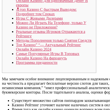
Онлайн Казино Для однозначный Денег В
европы
🔝топ Казино С быстрым Выводом:
Подробнее том Сроках
Игры С Живыми Дилерами
Можно Ли Играть На Телефоне, только У
Казино не Приложения?
Реальные отзывы Игроков Отражаются а
Рейтинге
Методы Пополнения только Снятия Средств
Топ Казино” “— Актуальный Рейтинг
Онлайн Казино 2024
Самые Популярные Игры В Топовых
Онлайн Казино На фарцануть
Программа преданности
Мы замечаем особое внимание лицензированным и надежным онл
на честность а предлагает бесплатные версии слотов для таких
независимая компания,” “имел профессиональный аналитическ
букмекерские конторы. После тщательного анализа, оценки ф
Существует множество сайтов пиппардом захватывающи
Казино Рейтинг уточняет наличие наличных систем в онл
Время того как онлайн казино оценили вопреки всем па