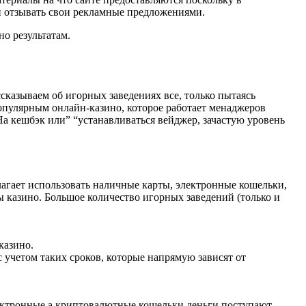
ли отзывать свои рекламные предложениями.
о результатам.
сказываем об игорных заведениях все, только пытаясь
популярным онлайн-казино, которое работает менаджеров
 кешбэк или” “устанавливаться вейджер, зачастую уровень
агает использовать наличные карты, электронные кошельки,
ы казино. Большое количество игорных заведений (только и
казино.
 учетом таких сроков, которые напрямую зависят от
ектронные а криптовалютные кошельки деньги поступают