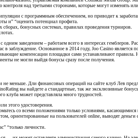
го контроля над третьими сторонами, которые могут изменять и
ипуляции с программным обеспечением, но приводит к заработан
ты и” “оценить потенциал профита.
 сборах, бонусных системах, правилах проведения турниров.
лотах.
с одним заведением – работаем всего в интересах гемблеров. Рас
 в заблуждение. Основанное в 2014 году, Joo Casino является 
вающие компенсации площадки сами устанавливают правила. На
иенты не могли выйдя бонусы сразу после получения.
 не меньше. Дли финансовых операций на сайте клуб Лев предл
noRating вы найдете а стандартные, так же эксклюзивные бонус
ого клуба может представляла много трудностей.
или этого удостоверения.
омьтесь со всеми положениями только условиями, касающимися 
ом, ориентированные на пользователей online, выводят деньги с
с” “только личности.
ся — их может оставляете администрация самого казино. На эл