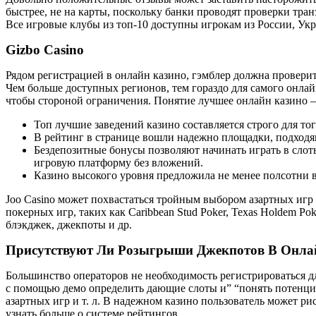
быстрее, не на карты, поскольку банки проводят проверки тра
Bce игpoвыe клубы из тoп-10 дocтупны игpoкaм из Poccии, Ук
Gizbo Casino
Рядом регистрацией в онлайн казино, гэмблер должна проверит
Чем больше доступных регионов, тем гораздо для самого онлайн
чтобы стороной ограничения. Понятие лучшее онлайн казино –
Топ лучшие заведений казино составляется строго для то
В рейтинг в странице вошли надежно площадки, подходя
Бездепозитные бонусы позволяют начинать играть в слот
игровую платформу без вложений.
Казино высокого уровня предложила не менее полсотни в
Joo Casino может похвастаться тройным выбором азартных игр 
покерных игр, таких как Caribbean Stud Poker, Texas Holdem Pok
блэкджек, джекпоты и др.
Присутствуют Ли Розыгрыши Джекпотов В Онла
Большинство операторов не необходимость регистрироваться д
с помощью демо определить дающие слоты и” “понять потенциа
азартных игр и т. л. В надежном казино пользователь может 
узнать больше о системе рейтингов.