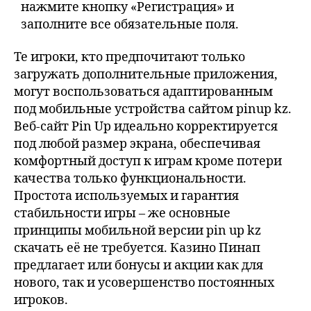
нажмите кнопку «Регистрация» и
заполните все обязательные поля.
Те игроки, кто предпочитают только
загружать дополнительные приложения,
могут воспользоваться адаптированным
под мобильные устройства сайтом pinup kz.
Веб-сайт Pin Up идеально корректируется
под любой размер экрана, обеспечивая
комфортный доступ к играм кроме потери
качества только функциональности.
Простота используемых и гарантия
стабильности игры – же основные
принципы мобильной версии pin up kz
скачать её не требуется. Казино Пинап
предлагает или бонусы и акции как для
нового, так и усовершенство постоянных
игроков.