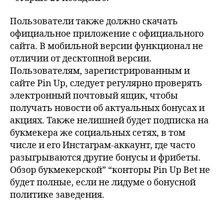
Пользователи также должно скачать
официальное приложение с официального
сайта. В мобильной версии функционал не
отличии от десктопной версии.
Пользователям, зарегистрированным и
сайте Pin Up, следует регулярно проверять
электронный почтовый ящик, чтобы
получать новости об актуальных бонусах и
акциях. Также нелишней будет подписка на
букмекера же социальных сетях, в том
числе и его Инстаграм-аккаунт, где часто
разыгрываются другие бонусы и фрибеты.
Обзор букмекерской” “конторы Pin Up Bet не
будет полные, если не лидуме о бонусной
политике заведения.