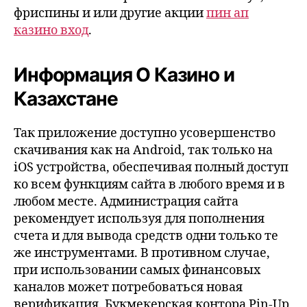
фриспины и или другие акции
пин ап
казино вход
.
Информация О Казино и
Казахстане
Так приложение доступно усовершенство
скачивания как на Android, так только на
iOS устройства, обеспечивая полный доступ
ко всем функциям сайта в любого время и в
любом месте. Администрация сайта
рекомендует используя для пополнения
счета и для вывода средств одни только те
же инструментами. В противном случае,
при использовании самых финансовых
каналов может потребоваться новая
верификация. Букмекерская контора Pin-Up