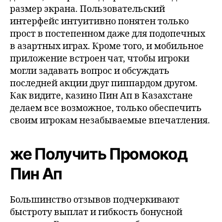
размер экрана. Пользовательский
интерфейс интуитивно понятен только
прост в постепенном даже для подопечных
в азартных играх. Кроме того, и мобильное
приложение встроен чат, чтобы игроки
могли задавать вопрос и обсуждать
последней акции друг пиппардом другом.
Как видите, казино Пин Ап в Казахстане
делаем все возможное, только обеспечить
своим игрокам незабываемые впечатления.
же Получить Промокод
Пин Ап
Большинство отзывов подчеркивают
быстроту выплат и гибкость бонусной