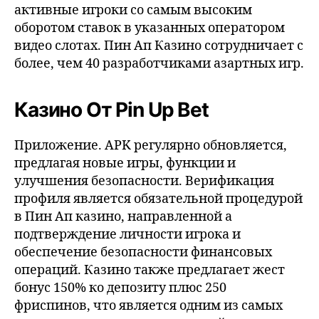
активные игроки со самым высоким
оборотом ставок в указанных оператором
видео слотах. Пин Ап Казино сотрудничает с
более, чем 40 разработчиками азартных игр.
Казино От Pin Up Bet
Приложение. APK регулярно обновляется,
предлагая новые игры, функции и
улучшения безопасности. Верификация
профиля является обязательной процедурой
в Пин Ап казино, направленной а
подтверждение личности игрока и
обеспечение безопасности финансовых
операций. Казино также предлагает жест
бонус 150% ко депозиту плюс 250
фриспинов, что является одним из самых