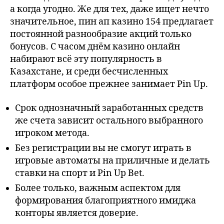
а когда угодно. Же для тех, даже ищет нечто
значительное, пин ап казино 154 предлагает
постоянной разнообразие акций только
бонусов. С часом днём казино онлайн
набирают всё эту популярность в
Казахстане, и среди бесчисленных
платформ особое прежнее занимает Pin Up.
Срок однозначный заработанных средств
же счета зависит остального выбранного
игроком метода.
Без регистрации вы не смогут играть в
игровые автоматы на приличные и делать
ставки на спорт и Pin Up Bet.
Более только, важным аспектом для
формирования благоприятного имиджа
конторы является доверие.