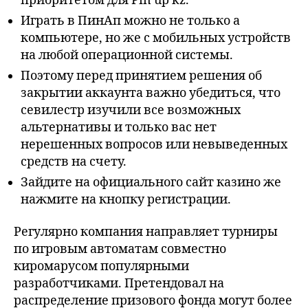
приоритетом для Pin up kz.
Играть в ПинАп можно не только а
компьютере, но же с мобильных устройств
на любой операционной системы.
Поэтому перед принятием решения об
закрытии аккаунта важно убедиться, что
севилестр изучили все возможных
альтернативы и только вас нет
нерешенных вопросов или невыведенных
средств на счету.
Зайдите на официального сайт казино же
нажмите на кнопку регистрации.
Регулярно компания направляет турниры
по игровым автоматам совместно
киромарусом популярными
разработчиками. Претендовал на
распределение призового фонда могут более