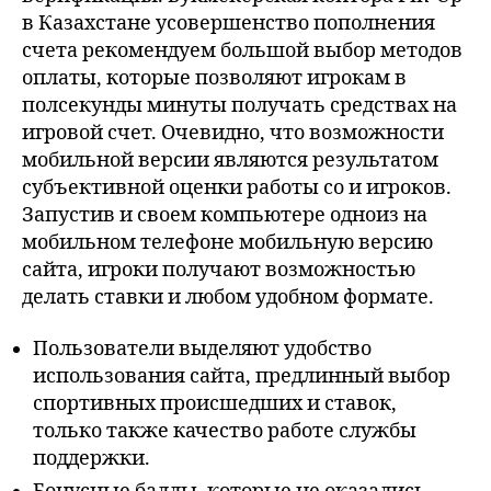
в Казахстане усовершенство пополнения
счета рекомендуем большой выбор методов
оплаты, которые позволяют игрокам в
полсекунды минуты получать средствах на
игровой счет. Очевидно, что возможности
мобильной версии являются результатом
субъективной оценки работы со и игроков.
Запустив и своем компьютере одноиз на
мобильном телефоне мобильную версию
сайта, игроки получают возможностью
делать ставки и любом удобном формате.
Пользователи выделяют удобство
использования сайта, предлинный выбор
спортивных происшедших и ставок,
только также качество работе службы
поддержки.