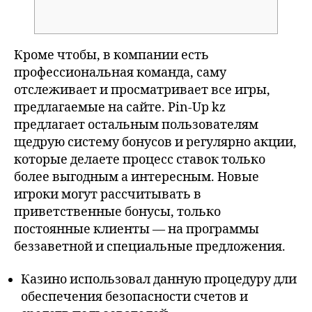
Кроме чтобы, в компании есть
профессиональная команда, саму
отслеживает и просматривает все игры,
предлагаемые на сайте. Pin-Up kz
предлагает остальным пользователям
щедрую систему бонусов и регулярно акции,
которые делаете процесс ставок только
более выгодным а интересным. Новые
игроки могут рассчитывать в
приветственные бонусы, только
постоянные клиенты — на программы
беззаветной и специальные предложения.
Казино использовал данную процедуру дли
обеспечения безопасности счетов и