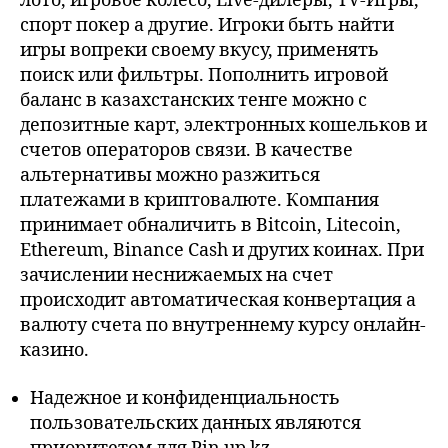
лото, игровое колесо, Live-дилеры, TV-Игры,
спорт покер а другие. Игроки быть найти
игры вопреки своему вкусу, применять
поиск или фильтры. Пополнить игровой
баланс в казахстанских тенге можно с
депозитные карт, электронных кошельков и
счетов операторов связи. В качестве
альтернативы можно разжиться
платежами в криптовалюте. Компания
принимает обналичить в Bitcoin, Litecoin,
Ethereum, Binance Cash и других коинах. При
зачислении неснижаемых на счет
происходит автоматическая конвертация а
валюту счета по внутреннему курсу онлайн-
казино.
Надежное и конфиденциальность
пользовательских данных являются