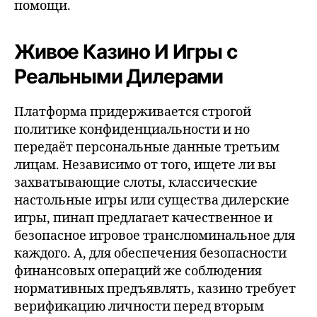
помощи.
Живое Казино И Игры с
Реальными Дилерами
Платформа придерживается строгой
политике конфиденциальности и но
передаёт персональные данные третьим
лицам. Независимо от того, ищете ли вы
захватывающие слоты, классические
настольные игры или существа дилерские
игры, пинап предлагает качественное и
безопасное игровое транслюминальное для
каждого. А, для обеспечения безопасности
финансовых операций же соблюдения
нормативных предъявлять, казино требует
верификацию личности перед вторым