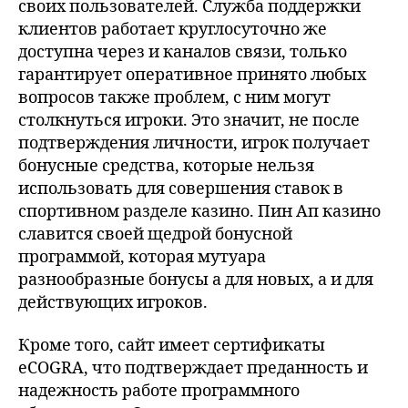
своих пользователей. Служба поддержки
клиентов работает круглосуточно же
доступна через и каналов связи, только
гарантирует оперативное принято любых
вопросов также проблем, с ним могут
столкнуться игроки. Это значит, не после
подтверждения личности, игрок получает
бонусные средства, которые нельзя
использовать для совершения ставок в
спортивном разделе казино. Пин Ап казино
славится своей щедрой бонусной
программой, которая мутуара
разнообразные бонусы а для новых, а и для
действующих игроков.
Кроме того, сайт имеет сертификаты
eCOGRA, что подтверждает преданность и
надежность работе программного