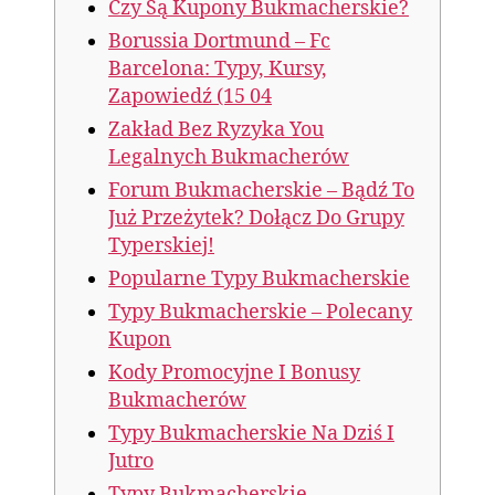
Czy Są Kupony Bukmacherskie?
Borussia Dortmund – Fc
Barcelona: Typy, Kursy,
Zapowiedź (15 04
Zakład Bez Ryzyka You
Legalnych Bukmacherów
Forum Bukmacherskie – Bądź To
Już Przeżytek? Dołącz Do Grupy
Typerskiej!
Popularne Typy Bukmacherskie
Typy Bukmacherskie – Polecany
Kupon
Kody Promocyjne I Bonusy
Bukmacherów
Typy Bukmacherskie Na Dziś I
Jutro
Typy Bukmacherskie