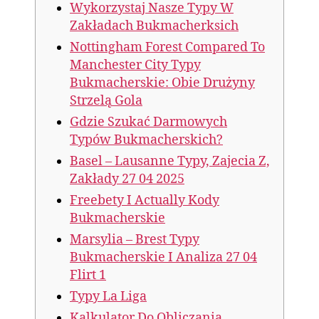
Wykorzystaj Nasze Typy W
Zakładach Bukmacherksich
Nottingham Forest Compared To
Manchester City Typy
Bukmacherskie: Obie Drużyny
Strzelą Gola
Gdzie Szukać Darmowych
Typów Bukmacherskich?
Basel – Lausanne Typy, Zajecia Z,
Zakłady 27 04 2025
Freebety I Actually Kody
Bukmacherskie
Marsylia – Brest Typy
Bukmacherskie I Analiza 27 04
Flirt 1
Typy La Liga
Kalkulator Do Obliczania