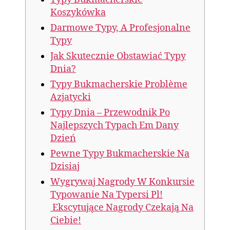
Koszykówka
Darmowe Typy, A Profesjonalne
Typy
Jak Skutecznie Obstawiać Typy
Dnia?
Typy Bukmacherskie Problème
Azjatycki
Typy Dnia – Przewodnik Po
Najlepszych Typach Em Dany
Dzień
Pewne Typy Bukmacherskie Na
Dzisiaj
Wygrywaj Nagrody W Konkursie
Typowanie Na Typersi Pl!
Ekscytujące Nagrody Czekają Na
Ciebie!