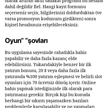
olarak artıran aktif sadakat programı bu hesaba
dahil değildir fiel. Hangi kayıt formunu
seçerseniz seçin, bilgilerinizi doldurduktan (ve
varsa promosyon kodunuzu girdikten) sonra
kişisel hesabınıza erişebileceksiniz.
Oyun” “şovları
Bu uygulama sayesinde rahatlıkla bahis
yapabilir ve daha fazla kazanç elde
edebilirsiniz. Yukarıdakiyle benzer bir ilk
yatırım bonusu, 20 $ veya daha fazla ilk
yatırımda %100 yatırım eşleşmesi ve belirli slot
oyunları için 70 ücretsiz dönüş içerir. Online
bahis yapmak istediğinizde ilk olarak para
yatırmanız gerekir. Birçok kişi bu konuda
herhangi bir sıkıntı yaşamazken bazıları
problemlerle karşılaşabilir ve ne yapmaları