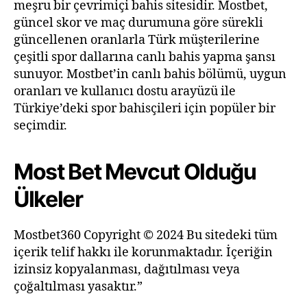
meşru bir çevrimiçi bahis sitesidir. Mostbet,
güncel skor ve maç durumuna göre sürekli
güncellenen oranlarla Türk müşterilerine
çeşitli spor dallarına canlı bahis yapma şansı
sunuyor. Mostbet’in canlı bahis bölümü, uygun
oranları ve kullanıcı dostu arayüzü ile
Türkiye’deki spor bahisçileri için popüler bir
seçimdir.
Most Bet Mevcut Olduğu
Ülkeler
Mostbet360 Copyright © 2024 Bu sitedeki tüm
içerik telif hakkı ile korunmaktadır. İçeriğin
izinsiz kopyalanması, dağıtılması veya
çoğaltılması yasaktır.”