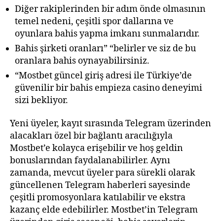
Diğer rakiplerinden bir adım önde olmasının
temel nedeni, çeşitli spor dallarına ve
oyunlara bahis yapma imkanı sunmalarıdır.
Bahis şirketi oranları” “belirler ve siz de bu
oranlara bahis oynayabilirsiniz.
“Mostbet güncel giriş adresi ile Türkiye’de
güvenilir bir bahis empieza casino deneyimi
sizi bekliyor.
Yeni üyeler, kayıt sırasında Telegram üzerinden
alacakları özel bir bağlantı aracılığıyla
Mostbet’e kolayca erişebilir ve hoş geldin
bonuslarından faydalanabilirler. Aynı
zamanda, mevcut üyeler para sürekli olarak
güncellenen Telegram haberleri sayesinde
çeşitli promosyonlara katılabilir ve ekstra
kazanç elde edebilirler. Mostbet’in Telegram