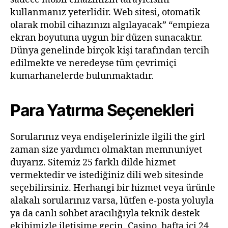
kullanmanız yeterlidir. Web sitesi, otomatik
olarak mobil cihazınızı algılayacak” “empieza
ekran boyutuna uygun bir düzen sunacaktır.
Dünya genelinde birçok kişi tarafından tercih
edilmekte ve neredeyse tüm çevrimiçi
kumarhanelerde bulunmaktadır.
Para Yatırma Seçenekleri
Sorularınız veya endişelerinizle ilgili the girl
zaman size yardımcı olmaktan memnuniyet
duyarız. Sitemiz 25 farklı dilde hizmet
vermektedir ve istediğiniz dili web sitesinde
seçebilirsiniz. Herhangi bir hizmet veya ürünle
alakalı sorularınız varsa, lütfen e-posta yoluyla
ya da canlı sohbet aracılığıyla teknik destek
ekibimizle iletişime geçin. Casino, hafta içi 24