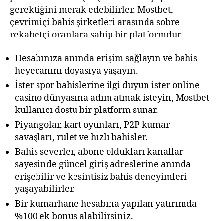
gerektiğini merak edebilirler. Mostbet,
çevrimiçi bahis şirketleri arasında sobre
rekabetçi oranlara sahip bir platformdur.
Hesabınıza anında erişim sağlayın ve bahis
heyecanını doyasıya yaşayın.
İster spor bahislerine ilgi duyun ister online
casino dünyasına adım atmak isteyin, Mostbet
kullanıcı dostu bir platform sunar.
Piyangolar, kart oyunları, P2P kumar
savaşları, rulet ve hızlı bahisler.
Bahis severler, abone oldukları kanallar
sayesinde güncel giriş adreslerine anında
erişebilir ve kesintisiz bahis deneyimleri
yaşayabilirler.
Bir kumarhane hesabına yapılan yatırımda
%100 ek bonus alabilirsiniz.