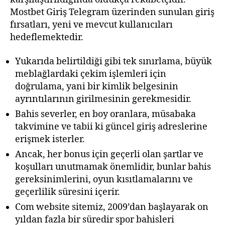
Mostbet Giriş Telegram üzerinden sunulan giriş
fırsatları, yeni ve mevcut kullanıcıları
hedeflemektedir.
Yukarıda belirtildiği gibi tek sınırlama, büyük
meblağlardaki çekim işlemleri için
doğrulama, yani bir kimlik belgesinin
ayrıntılarının girilmesinin gerekmesidir.
Bahis severler, en boy oranlara, müsabaka
takvimine ve tabii ki güncel giriş adreslerine
erişmek isterler.
Ancak, her bonus için geçerli olan şartlar ve
koşulları unutmamak önemlidir, bunlar bahis
gereksinimlerini, oyun kısıtlamalarını ve
geçerlilik süresini içerir.
Com website sitemiz, 2009’dan başlayarak on
yıldan fazla bir süredir spor bahisleri