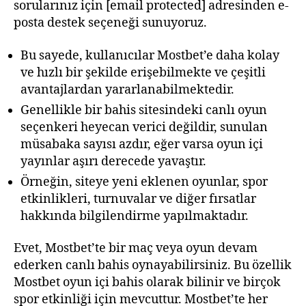
sorularınız için [email protected] adresinden e-
posta destek seçeneği sunuyoruz.
Bu sayede, kullanıcılar Mostbet’e daha kolay
ve hızlı bir şekilde erişebilmekte ve çeşitli
avantajlardan yararlanabilmektedir.
Genellikle bir bahis sitesindeki canlı oyun
seçenkeri heyecan verici değildir, sunulan
müsabaka sayısı azdır, eğer varsa oyun içi
yayınlar aşırı derecede yavaştır.
Örneğin, siteye yeni eklenen oyunlar, spor
etkinlikleri, turnuvalar ve diğer fırsatlar
hakkında bilgilendirme yapılmaktadır.
Evet, Mostbet’te bir maç veya oyun devam
ederken canlı bahis oynayabilirsiniz. Bu özellik
Mostbet oyun içi bahis olarak bilinir ve birçok
spor etkinliği için mevcuttur. Mostbet’te her