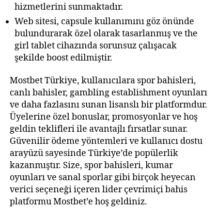
hizmetlerini sunmaktadır.
Web sitesi, capsule kullanımını göz önünde
bulundurarak özel olarak tasarlanmış ve the
girl tablet cihazında sorunsuz çalışacak
şekilde boost edilmiştir.
Mostbet Türkiye, kullanıcılara spor bahisleri,
canlı bahisler, gambling establishment oyunları
ve daha fazlasını sunan lisanslı bir platformdur.
Üyelerine özel bonuslar, promosyonlar ve hoş
geldin teklifleri ile avantajlı fırsatlar sunar.
Güvenilir ödeme yöntemleri ve kullanıcı dostu
arayüzü sayesinde Türkiye’de popülerlik
kazanmıştır. Size, spor bahisleri, kumar
oyunları ve sanal sporlar gibi birçok heyecan
verici seçeneği içeren lider çevrimiçi bahis
platformu Mostbet’e hoş geldiniz.