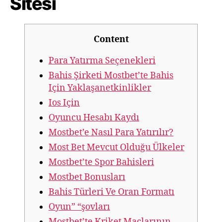
Sitesi
Content
Para Yatırma Seçenekleri
Bahis Şirketi Mostbet’te Bahis
Için Yaklaşanetkinlikler
Ios Için
Oyuncu Hesabı Kaydı
Mostbet’e Nasıl Para Yatırılır?
Most Bet Mevcut Olduğu Ülkeler
Mostbet’te Spor Bahisleri
Mostbet Bonusları
Bahis Türleri Ve Oran Formatı
Oyun” “şovları
Mostbet’te Kriket Maçlarının