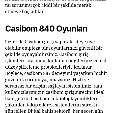
mi sorusunu çok ciddi bir şekilde merak
etmeye başladılar.
Casibom 840 Oyunları
Sizler de Casibom giriş yaparak siteye üye
olabilir empieza tüm oyunlarınızı güvenli bir
şekilde oynayabilirsiniz. Casibom giriş
işlemleri sırasında, kullanıcı bilgileriniz en üst
düzey şifreleme protokolleriyle korunur.
Böylece, casibom 887 deneyimi yaşarken hiçbir
güvenlik sorunu yaşamazsınız. Hızlı ve
sorunsuz bir erişim sağlayan sistemimiz, tüm
kullanıcılarımızın casibom giriş sürecini ideal
hale getirir. Casibom, teknolojik yenilikleri
yakından takip ederek sistemlerini sürekli
günceller. Dijital bahis sektörü, her geçen gün