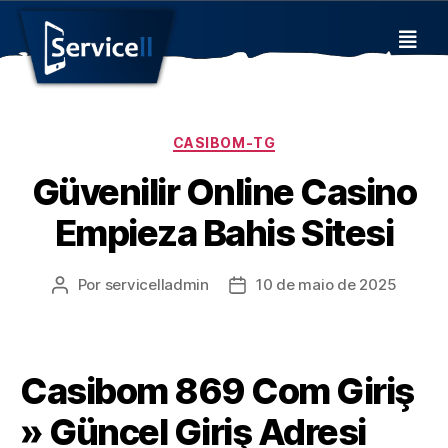
CASIBOM-TG
Güvenilir Online Casino
Empieza Bahis Sitesi
Por
servicelladmin
10 de maio de 2025
Casibom 869 Com Giriş
» Güncel Giriş Adresi