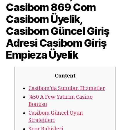
Casibom 869 Com
Casibom Üyelik,
Casibom Güncel Giriş
Adresi Casibom Giriş
Empieza Üyelik
Content
Casibom’da Sunulan Hizmetler
%50 A Few Yatırım Casino
Bonusu
Casibom Güncel Oyun
Stratejileri
Spor Bahisleri