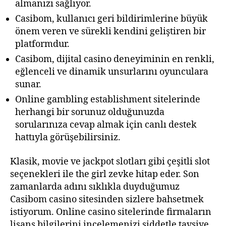
almanızı sağlıyor.
Casibom, kullanıcı geri bildirimlerine büyük
önem veren ve sürekli kendini geliştiren bir
platformdur.
Casibom, dijital casino deneyiminin en renkli,
eğlenceli ve dinamik unsurlarını oyunculara
sunar.
Online gambling establishment sitelerinde
herhangi bir sorunuz olduğunuzda
sorularınıza cevap almak için canlı destek
hattıyla görüşebilirsiniz.
Klasik, movie ve jackpot slotları gibi çeşitli slot
seçenekleri ile the girl zevke hitap eder. Son
zamanlarda adını sıklıkla duyduğumuz
Casibom casino sitesinden sizlere bahsetmek
istiyorum. Online casino sitelerinde firmaların
lisans bilgilerini incelemenizi şiddetle tavsiye