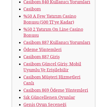
Casibom 840 Kullanıcı Yorumları
Casibom
%50 A Few Yatırım Casino
Bonusu (500 Tl’ye Kadar)
%50 2 Yatırım On Line Casino
Bonusu
Casibom 887 Kullanıcı Yorumları
Ödeme Yöntemleri
Casibom 887 Giriş
Casibom Güncel Giriş: Mobil
Uyumlu Ve Erişilebilir
Casibom Müşteri Hizmetleri
Canlı
Casibom 869 Ödeme Yöntemleri
Sık Güncellenen Oyunlar
Geniş Oyun Seçeneği