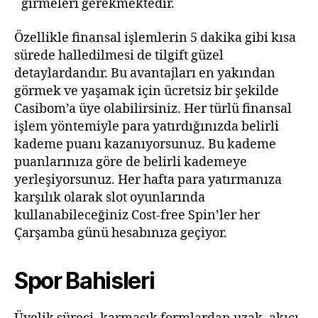
girmeleri gerekmektedir.
Özellikle finansal işlemlerin 5 dakika gibi kısa
sürede halledilmesi de tilgift güzel
detaylardandır. Bu avantajları en yakından
görmek ve yaşamak için ücretsiz bir şekilde
Casibom’a üye olabilirsiniz. Her türlü finansal
işlem yöntemiyle para yatırdığınızda belirli
kademe puanı kazanıyorsunuz. Bu kademe
puanlarınıza göre de belirli kademeye
yerleşiyorsunuz. Her hafta para yatırmanıza
karşılık olarak slot oyunlarında
kullanabileceğiniz Cost-free Spin’ler her
Çarşamba günü hesabınıza geçiyor.
Spor Bahisleri