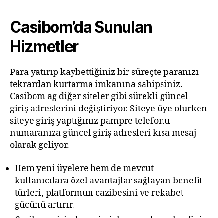
Casibom’da Sunulan
Hizmetler
Para yatırıp kaybettiğiniz bir süreçte paranızı
tekrardan kurtarma imkanına sahipsiniz.
Casibom ag diğer siteler gibi sürekli güncel
giriş adreslerini değiştiriyor. Siteye üye olurken
siteye giriş yaptığınız pampre telefonu
numaranıza güncel giriş adresleri kısa mesaj
olarak geliyor.
Hem yeni üyelere hem de mevcut
kullanıcılara özel avantajlar sağlayan benefit
türleri, platformun cazibesini ve rekabet
gücünü artırır.