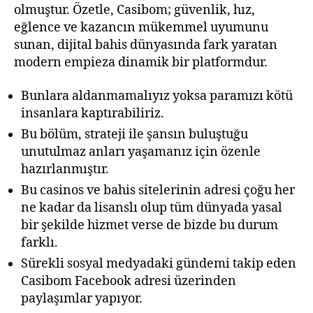
olmuştur. Özetle, Casibom; güvenlik, hız,
eğlence ve kazancın mükemmel uyumunu
sunan, dijital bahis dünyasında fark yaratan
modern empieza dinamik bir platformdur.
Bunlara aldanmamalıyız yoksa paramızı kötü
insanlara kaptırabiliriz.
Bu bölüm, strateji ile şansın buluştuğu
unutulmaz anları yaşamanız için özenle
hazırlanmıştır.
Bu casinos ve bahis sitelerinin adresi çoğu her
ne kadar da lisanslı olup tüm dünyada yasal
bir şekilde hizmet verse de bizde bu durum
farklı.
Sürekli sosyal medyadaki gündemi takip eden
Casibom Facebook adresi üzerinden
paylaşımlar yapıyor.