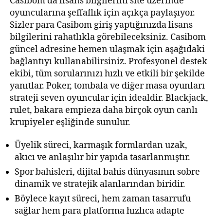
Casibom da lisans bilgilerini site üzerinde
oyuncularına şeffaflık için açıkça paylaşıyor.
Sizler para Casibom giriş yaptığınızda lisans
bilgilerini rahatlıkla görebileceksiniz. Casibom
güncel adresine hemen ulaşmak için aşağıdaki
bağlantıyı kullanabilirsiniz. Profesyonel destek
ekibi, tüm sorularınızı hızlı ve etkili bir şekilde
yanıtlar. Poker, tombala ve diğer masa oyunları
strateji seven oyuncular için idealdir. Blackjack,
rulet, bakara empieza daha birçok oyun canlı
krupiyeler eşliğinde sunulur.
Üyelik süreci, karmaşık formlardan uzak,
akıcı ve anlaşılır bir yapıda tasarlanmıştır.
Spor bahisleri, dijital bahis dünyasının sobre
dinamik ve stratejik alanlarından biridir.
Böylece kayıt süreci, hem zaman tasarrufu
sağlar hem para platforma hızlıca adapte