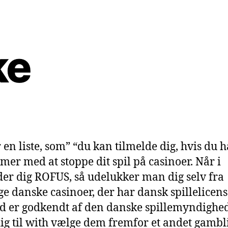
ke
r en liste, som” “du kan tilmelde dig, hvis du h
mer med at stoppe dit spil på casinoer. Når i
der dig ROFUS, så udelukker man dig selv fra
ge danske casinoer, der har dansk spillelicens
 er godkendt af den danske spillemyndighe
dig til with vælge dem fremfor et andet gambl