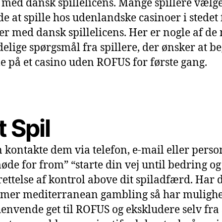
 med dansk spillelicens. Mange spillere vælge
e at spille hos udenlandske casinoer i stedet 
er med dansk spillelicens. Her er nogle af de
elige spørgsmål fra spillere, der ønsker at b
lle på et casino uden ROFUS for første gang.
 Spil
 kontakte dem via telefon, e-mail eller perso
de for from” “starte din vej until bedring og
ettelse af kontrol above dit spiladfærd. Har 
mer mediterranean gambling så har mulighe
henvende get til ROFUS og ekskludere selv fra s