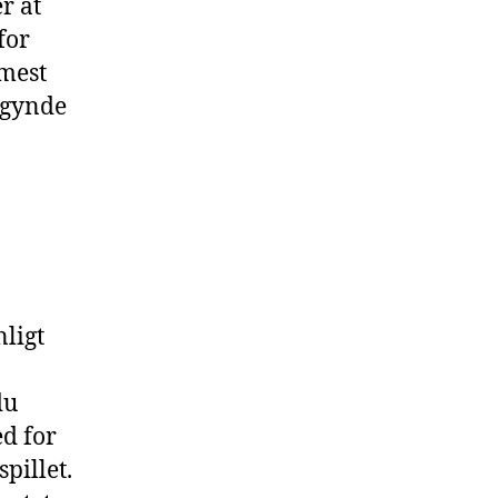
r at
for
 mest
egynde
nligt
du
d for
pillet.