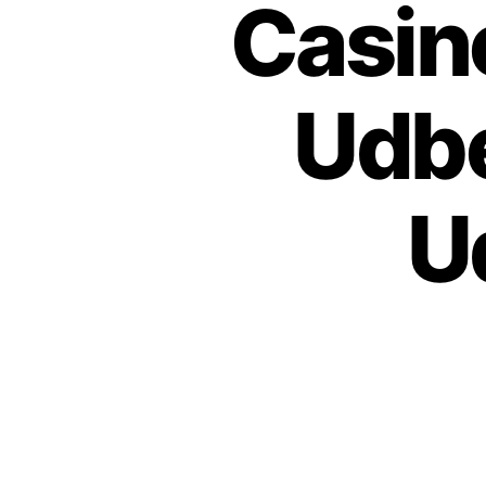
Casin
Udbe
U