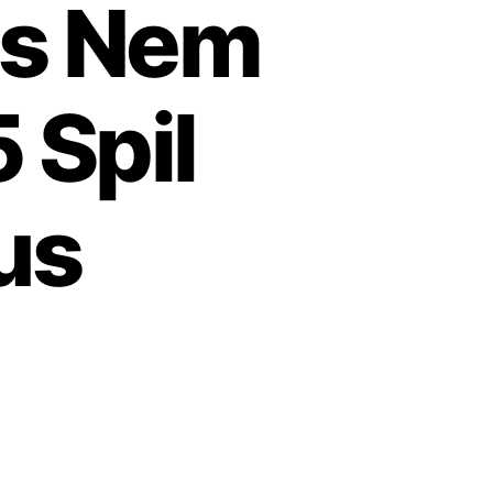
us Nem
 Spil
us