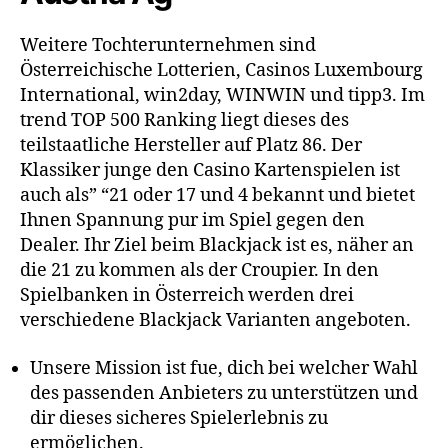
Weitere Tochterunternehmen sind
Österreichische Lotterien, Casinos Luxembourg
International, win2day, WINWIN und tipp3. Im
trend TOP 500 Ranking liegt dieses des
teilstaatliche Hersteller auf Platz 86. Der
Klassiker junge den Casino Kartenspielen ist
auch als” “21 oder 17 und 4 bekannt und bietet
Ihnen Spannung pur im Spiel gegen den
Dealer. Ihr Ziel beim Blackjack ist es, näher an
die 21 zu kommen als der Croupier. In den
Spielbanken in Österreich werden drei
verschiedene Blackjack Varianten angeboten.
Unsere Mission ist fue, dich bei welcher Wahl
des passenden Anbieters zu unterstützen und
dir dieses sicheres Spielerlebnis zu
ermöglichen.