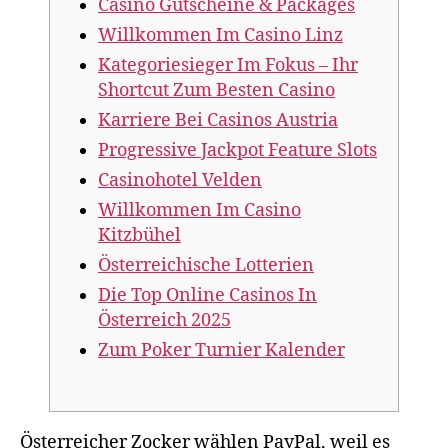
Casino Gutscheine & Packages
Willkommen Im Casino Linz
Kategoriesieger Im Fokus – Ihr
Shortcut Zum Besten Casino
Karriere Bei Casinos Austria
Progressive Jackpot Feature Slots
Casinohotel Velden
Willkommen Im Casino
Kitzbühel
Österreichische Lotterien
Die Top Online Casinos In
Österreich 2025
Zum Poker Turnier Kalender
Österreicher Zocker wählen PayPal, weil es