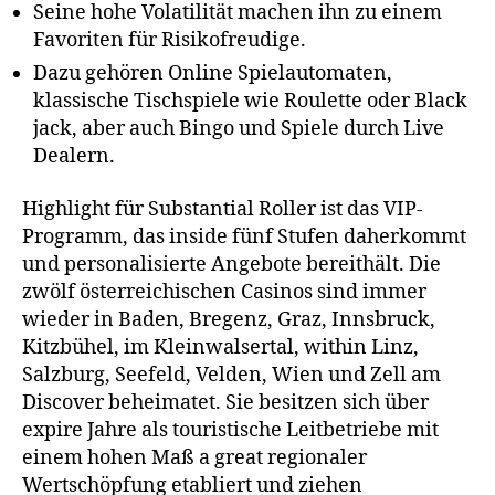
Seine hohe Volatilität machen ihn zu einem
Favoriten für Risikofreudige.
Dazu gehören Online Spielautomaten,
klassische Tischspiele wie Roulette oder Black
jack, aber auch Bingo und Spiele durch Live
Dealern.
Highlight für Substantial Roller ist das VIP-
Programm, das inside fünf Stufen daherkommt
und personalisierte Angebote bereithält. Die
zwölf österreichischen Casinos sind immer
wieder in Baden, Bregenz, Graz, Innsbruck,
Kitzbühel, im Kleinwalsertal, within Linz,
Salzburg, Seefeld, Velden, Wien und Zell am
Discover beheimatet. Sie besitzen sich über
expire Jahre als touristische Leitbetriebe mit
einem hohen Maß a great regionaler
Wertschöpfung etabliert und ziehen