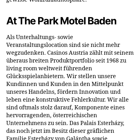
At The Park Motel Baden
Als Unterhaltungs- sowie
Veranstaltungslocation sind sie nicht mehr
wegzudenken. Casinos Austria zählt mit seinem
überaus breiten Produktportfolio seit 1968 zu
living room weltweit führenden
Glücksspielanbietern. Wir stellen unsere
Kundinnen und Kunden in den Mittelpunkt
unseres Handelns, fördern Innovation und
leben eine konstruktive Fehlerkultur. Wir alle
sind oftmals stolz darauf, Komponente eines
hervorragenden, österreichischen
Unternehmens zu sein. Das Palais Esterházy,
das noch jetzt im Besitz dieser gräflichen
Familie Esterházy von Galántha sowie