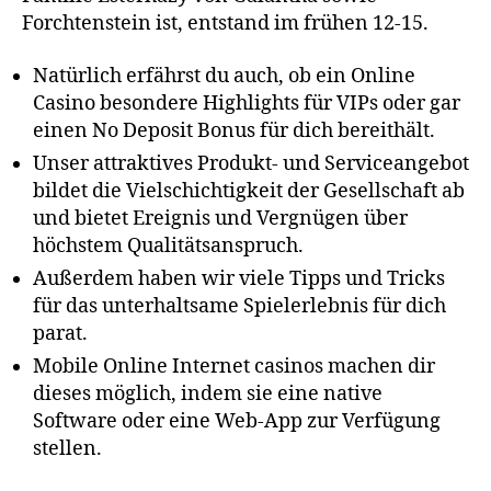
Forchtenstein ist, entstand im frühen 12-15.
Natürlich erfährst du auch, ob ein Online
Casino besondere Highlights für VIPs oder gar
einen No Deposit Bonus für dich bereithält.
Unser attraktives Produkt- und Serviceangebot
bildet die Vielschichtigkeit der Gesellschaft ab
und bietet Ereignis und Vergnügen über
höchstem Qualitätsanspruch.
Außerdem haben wir viele Tipps und Tricks
für das unterhaltsame Spielerlebnis für dich
parat.
Mobile Online Internet casinos machen dir
dieses möglich, indem sie eine native
Software oder eine Web-App zur Verfügung
stellen.