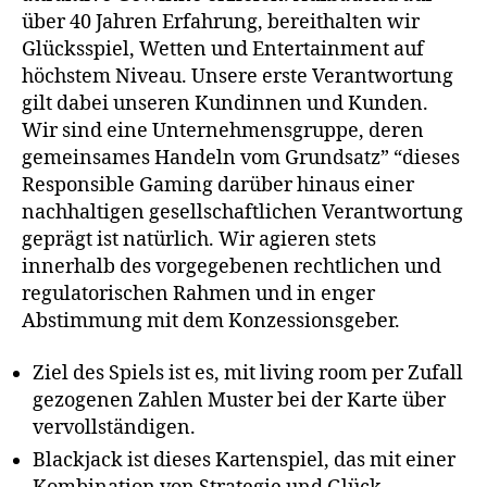
über 40 Jahren Erfahrung, bereithalten wir
Glücksspiel, Wetten und Entertainment auf
höchstem Niveau. Unsere erste Verantwortung
gilt dabei unseren Kundinnen und Kunden.
Wir sind eine Unternehmensgruppe, deren
gemeinsames Handeln vom Grundsatz” “dieses
Responsible Gaming darüber hinaus einer
nachhaltigen gesellschaftlichen Verantwortung
geprägt ist natürlich. Wir agieren stets
innerhalb des vorgegebenen rechtlichen und
regulatorischen Rahmen und in enger
Abstimmung mit dem Konzessionsgeber.
Ziel des Spiels ist es, mit living room per Zufall
gezogenen Zahlen Muster bei der Karte über
vervollständigen.
Blackjack ist dieses Kartenspiel, das mit einer