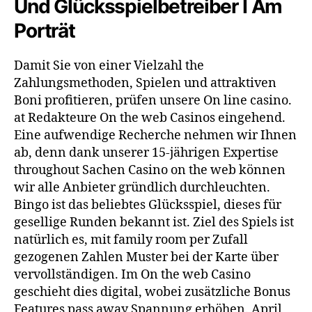
Und Glücksspielbetreiber I Am
Porträt
Damit Sie von einer Vielzahl the
Zahlungsmethoden, Spielen und attraktiven
Boni profitieren, prüfen unsere On line casino.
at Redakteure On the web Casinos eingehend.
Eine aufwendige Recherche nehmen wir Ihnen
ab, denn dank unserer 15-jährigen Expertise
throughout Sachen Casino on the web können
wir alle Anbieter gründlich durchleuchten.
Bingo ist das beliebtes Glücksspiel, dieses für
gesellige Runden bekannt ist. Ziel des Spiels ist
natürlich es, mit family room per Zufall
gezogenen Zahlen Muster bei der Karte über
vervollständigen. Im On the web Casino
geschieht dies digital, wobei zusätzliche Bonus
Features pass away Spannung erhöhen. April