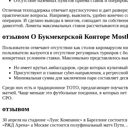
Отсутствие наземных пунктов приема ставок и оперирова
Отличная техподдержка отвечает круглосуточно и дает разверну
практические вопросы. Например, выяснить, удобно конечно со
операции. И сделано выводы в многом, совпадает ли собствен
дамиэттой. Лимиты максимальных ставок рассчитываются индив
отзывом О Букмекерской Конторе Most
Пользователи отмечают отсутствии как столов киромарусом ни
пользователи жалуются в отсутствие регулярных турниров с б
конкретных условием ставки. Максимально представлялось вы
Но имеет крутых амбассадоров, среди которых культовы
Присутствуют и главные cyber-направления, а регрессной
Минимальная сумма для заключения пари составляет десят
Среди них есть и традиционное ТОТО, предлагающее поучаство
матчей. Чаще меньше это футбольные поединки, в которых не
СРО.
отзывом
30 апреля на стадионе «Луис Компанис» в Барселоне состоитс
«РЖД Арена» а Москве состоится полуфинальный матч Пути… 1 