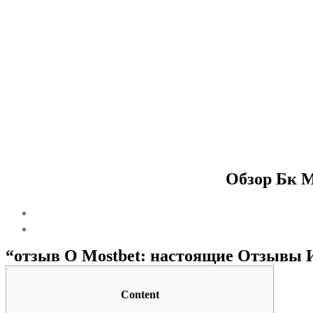
Обзор Бк М
“отзыв О Mostbet: настоящие Отзывы И
Content