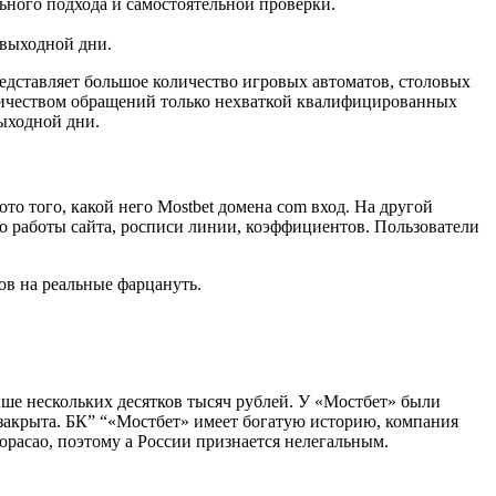
ьного подхода и самостоятельной проверки.
 выходной дни.
едставляет большое количество игровых автоматов, столовых
оличеством обращений только нехваткой квалифицированных
выходной дни.
о того, какой него Mostbet домена com вход. На другой
но работы сайта, росписи линии, коэффициентов. Пользователи
в на реальные фарцануть.
ше нескольких десятков тысяч рублей. У «Мостбет» были
а закрыта. БК” “«Мостбет» имеет богатую историю, компания
юрасао, поэтому а России признается нелегальным.