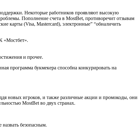
у поддержки. Некоторые работников проявляют высокую
проблемы. Пополнение счета в MostBet, противоречит отзывам
ие карты (Visa, Mastercard), электронные” “обналичить
К «Мостбет».
остижения и прочее.
нная программа букмекера способна конкурировать на
дя новых игроков, и также различные акции и промокоды, они
льностью MostBet во двух странах.
е назвать безопасным.