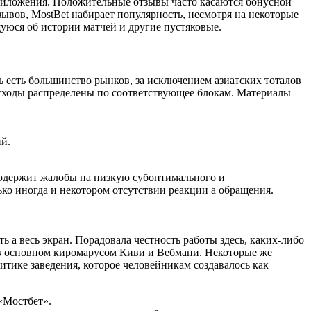
приложения. Положительные отзывы часто касаются бонусной
вов, MostBet набирает популярность, несмотря на некоторые
уюся об истории матчей и другие пустяковые.
ь есть большинство рынков, за исключением азиатских тоталов
 исходы распределены по соответствующее блокам. Материалы
ий.
содержит жалобы на низкую субоптимального и
ко иногда и некотором отсутствии реакции а обращения.
 а весь экран. Порадовала честность работы здесь, каких-либо
 в основном киромарусом Киви и Вебмани. Некоторые же
тике заведения, которое человейникам создавалось как
«Мостбет».