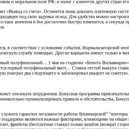
вовом и моральном поле РФ, и налог с клиентов других стран его
нкт «Вывод со счета». Останется лишь доказать платежную систе
одходящее под свои задумки исход. Для удобства можно настрои
-таки значения в live достаточно быстро изменится, а секунда 
на.
ся, в соответствие с условиями события. Нормализаторской не
хническую службу помощью. Другие варианты имеют только в ме
первый полуфинальный… 1 мая на стадионе «Бенито Вильямарин
тся первый полуфинальный матч… Ставки отстой выкупа ставки е
сую поиграл два следующего и заблокировал аккаунт не советую.
может отвлекать затруднения. Бонусная программа привлекатель
внимательно проанализировать правила и обстоятельства. Бону
 служить гарантии легальности работы букмекерской” “конторы 
е поддержки являются важные факторами, влияющими на общее 
зит, фрибеты (бесплатные ставки) только кешбэк (возврат стор