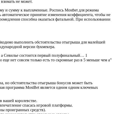
 взимать не может.
му и сумму к выплаченные. Роспись Mostbet для режима
ть автоматическое принятие изменения коэффициента, чтобы не
промедления способна оказаться фатальной. При использовании
обходимо выполнить обстоятельства отыгрыша для малейшей
ждународной версии букмекера.
» а Севилье состоится первый полуфинальный… 1
ще нет совсем только есть то скромные раз в 5 меньше чем а”
на, но обстоятельства отыгрыша бонусов может быть
сная программа MostBet является одним одним ключевых
в вашей королевстве.
впечатление спасась игровой платформы.
оны проигранных средств).