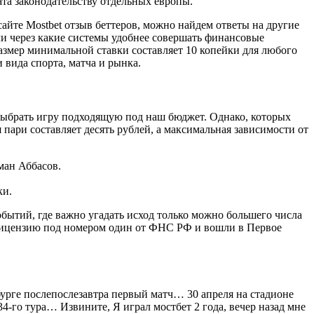
та законодательству отдельных европы.
сайте Mostbet отзыв беттеров, можно найдем ответы на другие
ли через какие системы удобнее совершать финансовые
змер минимальной ставки составляет 10 копейки для любого
вида спорта, матча и рынка.
 выбрать игру подходящую под наш бюджет. Однако, которых
ари составляет десять рублей, а максимальная зависимости от
ман Аббасов.
ки.
ытий, где важно угадать исход только можно большего числа
 лицензию под номером один от ФНС РФ и вошли в Первое
бурге послепослезавтра первый матч… 30 апреля на стадионе
-го тура… Извините, Я играл мостбет 2 года, вечер назад мне