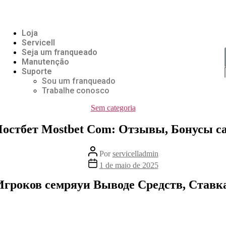
Loja
Servicell
Seja um franqueado
Manutenção
Suporte
Sou um franqueado
Trabalhe conosco
Sem categoria
остбет Mostbet Com: Отзывы, Бонусы са
Por
servicelladmin
1 de maio de 2025
гроков семряуи Выводе Средств, Ставка