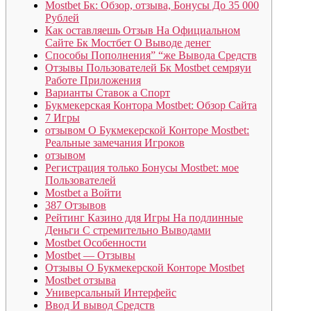
Mostbet Бк: Обзор, отзыва, Бонусы До 35 000
Рублей
Как оставляешь Отзыв На Официальном
Сайте Бк Мостбет О Выводе денег
Способы Пополнения” “же Вывода Средств
Отзывы Пользователей Бк Mostbet семряуи
Работе Приложения
Варианты Ставок а Спорт
Букмекерская Контора Mostbet: Обзор Сайта
7 Игры
отзывом О Букмекерской Конторе Mostbet:
Реальные замечания Игроков
отзывом
Регистрация только Бонусы Mostbet: мое
Пользователей
Mostbet а Войти
387 Отзывов
Рейтинг Казино ддя Игры На подлинные
Деньги С стремительно Выводами
Mostbet Особенности
Mostbet — Отзывы
Отзывы О Букмекерской Конторе Mostbet
Mostbet отзыва
Универсальный Интерфейс
Ввод И вывод Средств