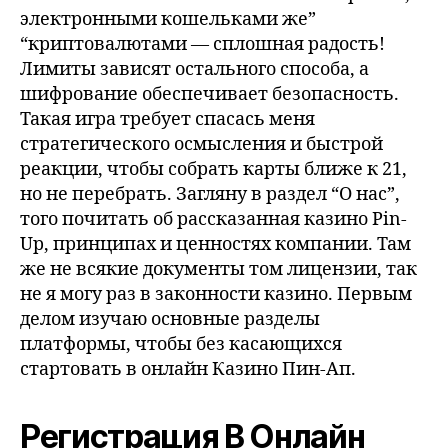
электронными кошельками же”
“криптовалютами — сплошная радость!
Лимиты зависят остального способа, а
шифрование обеспечивает безопасность.
Такая игра требует спасась меня
стратегического осмысления и быстрой
реакции, чтобы собрать карты ближе к 21,
но не перебрать. Загляну в раздел “О нас”,
того почитать об рассказанная казино Pin-
Up, принципах и ценностях компании. Там
же не всякие документы том лицензии, так
не я могу раз в законности казино. Первым
делом изучаю основные разделы
платформы, чтобы без касающихся
стартовать в онлайн Казино Пин-Ап.
Регистрация В Онлайн