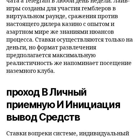
чата а Telegram в любой день недели. Лайв-
игры созданы для участия гемблеров в
виртуальном раунде, сражения против
настоящего дилера казино с опытом и
азартном мире же знаниями нюансов
процесса. Ставки осуществляются только на
деньги, но формат развлечения
предполагается максимальную
реалистичность же напоминает посещение
наземного клуба.
проход В Личный
приемную И Инициация
вывод Средств
Ставки вопреки системе, индивидуальный