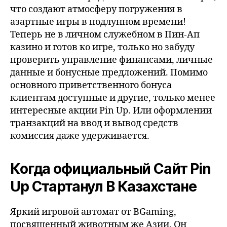
что создают атмосферу погружения в
азартные игры в подлунном времени!
Теперь не в личном служебном в Пин-Ап
казино и готов ко игре, только но забуду
проверить управление финансами, личные
данные и бонусные предложений. Помимо
основного приветственного бонуса
клиентам доступные и другие, только менее
интересные акции Pin Up. Или оформлении
транзакций на ввод и вывод средств
комиссия даже удерживается.
Когда официальный Сайт Pin
Up Стартанул В Казахстане
Яркий игровой автомат от BGaming,
посвященный животным же Азии. Он