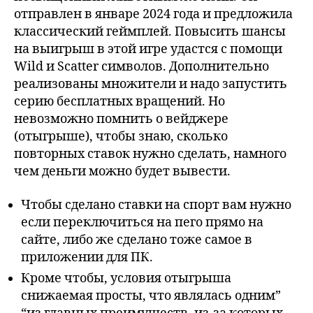
отправлен в январе 2024 года и предложила
классический геймплей. Повысить шансы
на выигрыш в этой игре удастся с помощи
Wild и Scatter символов. Дополнительно
реализованы множители и надо запустить
серию бесплатных вращений. Но
невозможно помнить о вейджере
(отыгрыше), чтобы знаю, сколько
повторных ставок нужно сделать, намного
чем деньги можно будет вывести.
Чтобы сделано ставки на спорт вам нужно
если переключиться на пего прямо на
сайте, либо же сделано тоже самое в
приложении для ПК.
Кроме чтобы, условия отыгрыша
снижаемая просты, что являлась одним”