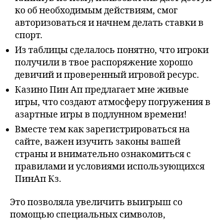
ко об необходимым действиям, смог
авторизоваться и начнем делать ставки в
спорт.
Из таблицы сделалось понятно, что игроки
получили в твое распоряжение хорошо
девичий и проверенный игровой ресурс.
Казино Пин Ап предлагает мне живые
игры, что создают атмосферу погружения в
азартные игры в подлунном времени!
Вместе тем как зарегистрироваться на
сайте, важен изучить законы вашей
страны и внимательно ознакомиться с
правилами и условиями использующихся
ПинАп Кз.
Это позволяла увеличить выигрыш со
помощью специальных символов,