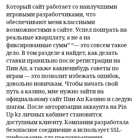
Который сайт работает со наилучшими
игровыми разработчиками, что
обеспечивают меня классными
возможностями а сайте. Успел поиграть на
реальные кварплату, а не а на
фиксированные сумм” “— это совсем такое
дело. В том разделе я найдет, как делать
ставки правильно после регистрации на
Пин Ап, а также какиенибудь советы по
играм — это позволит избежать ошибок,
довольно новичкам. Чтобы начать свой
путь а казино, мне нужно зайти на
официальному сайт Пин Ап Казино и следую
шагам. После авторизации аккаунта на Pin
Up kz личных кабинет становится
доступным клиенту. Компания разработала
безопасное соединение а использует SSL-
шифрование для предотвращения