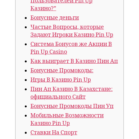
Пользователей Pin Up
Казино?”
Бонусные деньги
Частые Вопросы, которые
Задают Игроки Казино Pin Up
Система Бонусов же Акции В
Pin Up Casino
Как выиграет В Казино Пин Ап
Бонусные Промокоды:
Игры В Казино Pin Up
Пин Ап Казино В Казахстане:
официального Сайт
Бонусные Промокоды Пин Уп
Мобильные Возможности
Казино Pin Up
Ставки На Спорт