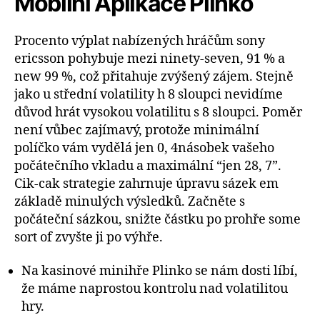
Mobilní Aplikace Plinko
Procento výplat nabízených hráčům sony
ericsson pohybuje mezi ninety-seven, 91 % a
new 99 %, což přitahuje zvýšený zájem. Stejně
jako u střední volatility h 8 sloupci nevidíme
důvod hrát vysokou volatilitu s 8 sloupci. Poměr
není vůbec zajímavý, protože minimální
políčko vám vydělá jen 0, 4násobek vašeho
počátečního vkladu a maximální “jen 28, 7”.
Cik-cak strategie zahrnuje úpravu sázek em
základě minulých výsledků. Začněte s
počáteční sázkou, snižte částku po prohře some
sort of zvyšte ji po výhře.
Na kasinové minihře Plinko se nám dosti líbí,
že máme naprostou kontrolu nad volatilitou
hry.