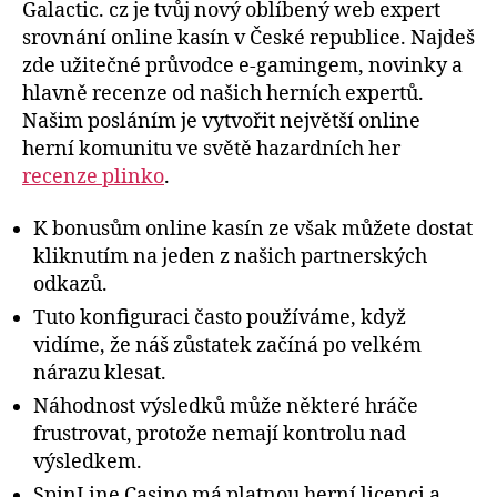
Galactic. cz je tvůj nový oblíbený web expert
srovnání online kasín v České republice. Najdeš
zde užitečné průvodce e-gamingem, novinky a
hlavně recenze od našich herních expertů.
Našim posláním je vytvořit největší online
herní komunitu ve světě hazardních her
recenze plinko
.
K bonusům online kasín ze však můžete dostat
kliknutím na jeden z našich partnerských
odkazů.
Tuto konfiguraci často používáme, když
vidíme, že náš zůstatek začíná po velkém
nárazu klesat.
Náhodnost výsledků může některé hráče
frustrovat, protože nemají kontrolu nad
výsledkem.
SpinLine Casino má platnou herní licenci a