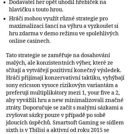
Dodavatel her opět uhodil hřebíček na
hlavičku s touto hrou.
Hráči mohou využít různé strategie pro
maximalizaci šancí na výhru a vyzkoušet si
hru zdarma v demo režimu ve spolehlivých
online casinech.
Tato strategie se zaměřuje na dosahování
malých, ale konzistentních výher, které ze
sčítají a vytvářejí pozitivní konečný výsledek.
Hráči přijímají konzervativní taktiku, vyhýbají
sony ericsson vysoce rizikovým variantám a
preferují multiplikátory mezi 1, your five a 2,
aby vyvážili hru a new minimalizovali značné
ztráty. Doporučuje se začít s malými sázkami a
zvyšovat sázky pouze v případě po sobě
jdoucích úspěchů. Smartsoft Gaming se sídlem
sixth is v Tbilisi a aktivní od roku 2015 se