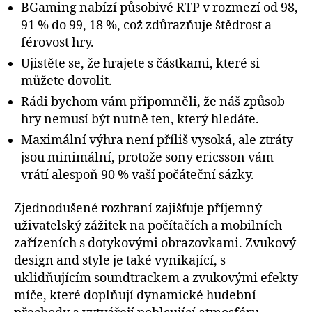
BGaming nabízí působivé RTP v rozmezí od 98,
91 % do 99, 18 %, což zdůrazňuje štědrost a
férovost hry.
Ujistěte se, že hrajete s částkami, které si
můžete dovolit.
Rádi bychom vám připomněli, že náš způsob
hry nemusí být nutně ten, který hledáte.
Maximální výhra není příliš vysoká, ale ztráty
jsou minimální, protože sony ericsson vám
vrátí alespoň 90 % vaší počáteční sázky.
Zjednodušené rozhraní zajišťuje příjemný
uživatelský zážitek na počítačích a mobilních
zařízeních s dotykovými obrazovkami. Zvukový
design and style je také vynikající, s
uklidňujícím soundtrackem a zvukovými efekty
míče, které doplňují dynamické hudební