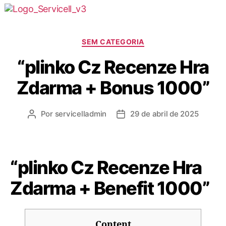
SEM CATEGORIA
“plinko Cz Recenze Hra
Zdarma + Bonus 1000”
Por
servicelladmin
29 de abril de 2025
“plinko Cz Recenze Hra
Zdarma + Benefit 1000”
Content