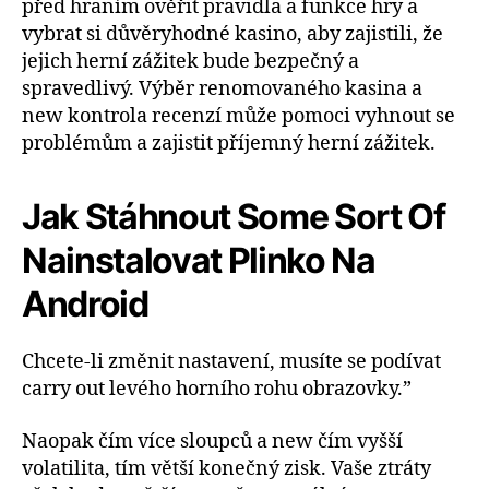
před hraním ověřit pravidla a funkce hry a
vybrat si důvěryhodné kasino, aby zajistili, že
jejich herní zážitek bude bezpečný a
spravedlivý. Výběr renomovaného kasina a
new kontrola recenzí může pomoci vyhnout se
problémům a zajistit příjemný herní zážitek.
Jak Stáhnout Some Sort Of
Nainstalovat Plinko Na
Android
Chcete-li změnit nastavení, musíte se podívat
carry out levého horního rohu obrazovky.”
Naopak čím více sloupců a new čím vyšší
volatilita, tím větší konečný zisk. Vaše ztráty