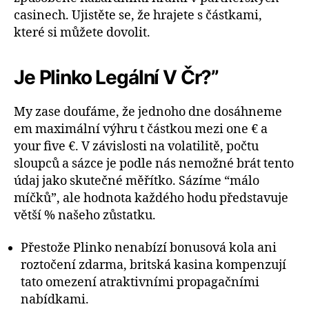
casinech. Ujistěte se, že hrajete s částkami,
které si můžete dovolit.
Je Plinko Legální V Čr?”
My zase doufáme, že jednoho dne dosáhneme
em maximální výhru t částkou mezi one € a
your five €. V závislosti na volatilitě, počtu
sloupců a sázce je podle nás nemožné brát tento
údaj jako skutečné měřítko. Sázíme “málo
míčků”, ale hodnota každého hodu představuje
větší % našeho zůstatku.
Přestože Plinko nenabízí bonusová kola ani
roztočení zdarma, britská kasina kompenzují
tato omezení atraktivními propagačními
nabídkami.