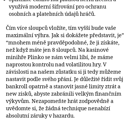
využívá moderní šifrování pro ochranu
osobních a platebních údajů hráčů.
Čím více sloupců vložíte, tím vyšší bude vaše
maximální výhra. Jak si dokážete představit, je”
“mnohem méně pravděpodobné, že ji získáte,
než když máte jen 8 sloupců. Na kasinové
minihře Plinko se nám velmi líbí, že máme
naprostou kontrolu nad volatilitou hry. V
závislosti na našem zůstatku si ji tedy můžeme
nastavit podle svého přání. Je důležité řídit svůj
bankroll opatrně a stanovit jasné limity ztrát a
new zisků, abyste zabránili velkým finančním
výkyvům. Nezapomeňte hrát zodpovědně a
uvědomte si, že žádná technique nenabízí
absolutní záruky v hazardu.