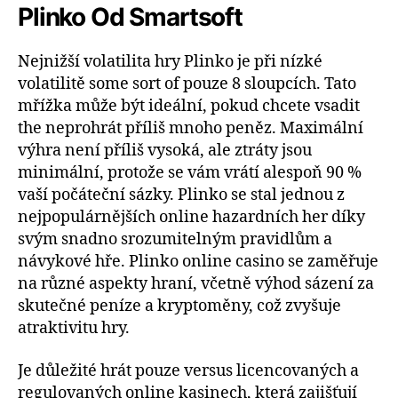
Plinko Od Smartsoft
Nejnižší volatilita hry Plinko je při nízké
volatilitě some sort of pouze 8 sloupcích. Tato
mřížka může být ideální, pokud chcete vsadit
the neprohrát příliš mnoho peněz. Maximální
výhra není příliš vysoká, ale ztráty jsou
minimální, protože se vám vrátí alespoň 90 %
vaší počáteční sázky. Plinko se stal jednou z
nejpopulárnějších online hazardních her díky
svým snadno srozumitelným pravidlům a
návykové hře. Plinko online casino se zaměřuje
na různé aspekty hraní, včetně výhod sázení za
skutečné peníze a kryptoměny, což zvyšuje
atraktivitu hry.
Je důležité hrát pouze versus licencovaných a
regulovaných online kasinech, která zajišťují