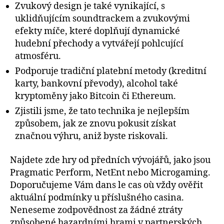
Zvukový design je také vynikající, s
uklidňujícím soundtrackem a zvukovými
efekty míče, které doplňují dynamické
hudební přechody a vytvářejí pohlcující
atmosféru.
Podporuje tradiční platební metody (kreditní
karty, bankovní převody), alcohol také
kryptoměny jako Bitcoin či Ethereum.
Zjistili jsme, že tato technika je nejlepším
způsobem, jak ze znovu pokusit získat
značnou výhru, aniž byste riskovali.
Najdete zde hry od předních vývojářů, jako jsou
Pragmatic Perform, NetEnt nebo Microgaming.
Doporučujeme Vám dans le cas où vždy ověřit
aktuální podmínky u příslušného casina.
Neneseme zodpovědnost za žádné ztráty
způsobené hazardními hrami v partnerských