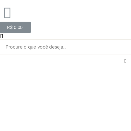
R$
0,00