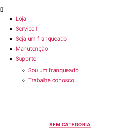
Loja
Servicell
Seja um franqueado
Manutenção
Suporte
Sou um franqueado
Trabalhe conosco
SEM CATEGORIA