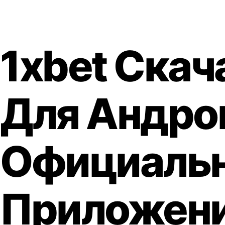
1xbet Скач
Для Андро
Официаль
Приложен