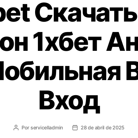
bet Cкачать
он 1хбет А
 Мобильная 
Вход
Por
servicelladmin
28 de abril de 2025