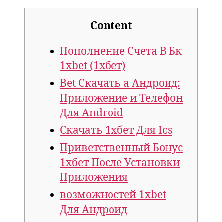
Content
Пополнение Счета В Бк
1xbet (1хбет)
Bet Скачать а Андроид:
Приложение и Телефон
Для Android
Скачать 1хбет Для Ios
Приветственный Бонус
1хбет После Установки
Приложения
возможностей 1xbet
Для Андроид