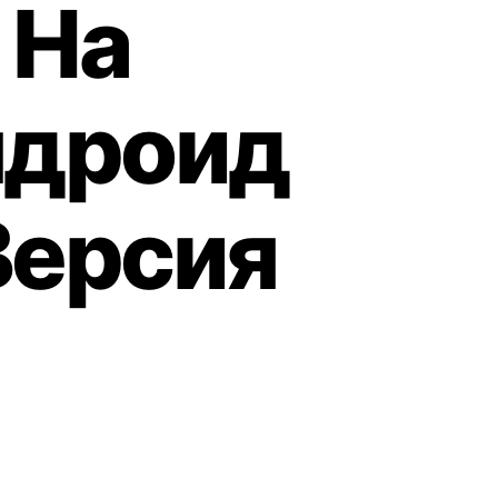
 На
ндроид
Версия