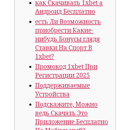
как Скачивать 1xbet а
Андроид Бесплатно
есть Ли Возможность
приобрести Какие-
нибудь Бонусы глядя
Ставки На Спорт В
1xbet?
Промокод 1xbet При
Регистрации 2025
Поддерживаемые
Устройства
Подскажите, Можно
ведь Скачать Это
Приложение Бесплатно