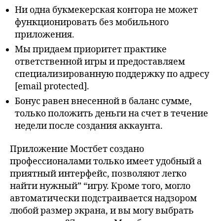
Ни одна букмекерская контора не может
функционировать без мобильного
приложения.
Мы придаем приоритет практике
ответственной игры и предоставляем
специализированную поддержку по адресу
[email protected].
Бонус равен внесенной в баланс сумме,
только положить деньги на счет в течение
недели после создания аккаунта.
Приложение Мостбет создано
профессионалами только имеет удобный а
приятный интерфейс, позволяют легко
найти нужный” “игру. Кроме того, могло
автоматически подстраивается надзором
любой размер экрана, и вы могу выбрать