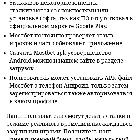
Эксклавов некоторые клиенты
сталкиваются со сложностями или
установке софта, так как ПО отсутствовал в
официальном маркете Google Play.
Мостбет постоянно проверяет отзыв
игроков и часто обновляет приложение.
Скачать Mostbet apk усовершенство
Android можно и нашем сайте в разделе
загрузок.
Пользователь может установить APK-файл
Мостбет а телефон Андроид, только затем
зарегистрироваться также авторизоваться
в каком профиле.
Наши пользователи смогут делать ставки в
режиме реального времени и наслаждаться
азартными играми. Поленитесь наш
приветственный бонус, чтобы начать свой