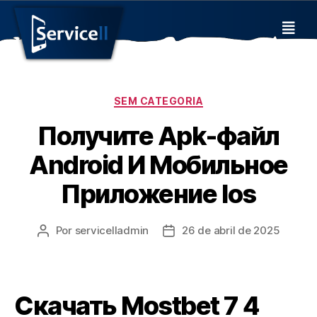
SEM CATEGORIA
Получите Apk-файл
Android И Мобильное
Приложение Ios
Por
servicelladmin
26 de abril de 2025
Скачать Mostbet 7 4