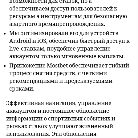
возможности для ставок, но а
обеспечиваем доступ пользователей к
ресурсам а инструментам для безопасную
азартного времяпрепровождения.
Мы оптимизировали его для устройств
Android и iOS, обеспечив быстрый доступ к
live-ставкам, поудобнее управление
аккаунтом только мгновенные выплаты.
Приложение Mostbet обеспечивает гибкий
процесс снятия средств, с четкими
рекомендациями и предсказуемыми
сроками.
Эффективная навигация, управление
аккаунтом и постоянное обновление
информации о спортивных событиях и
рынках ставок улучшают жизненный
использования. Эти обновления