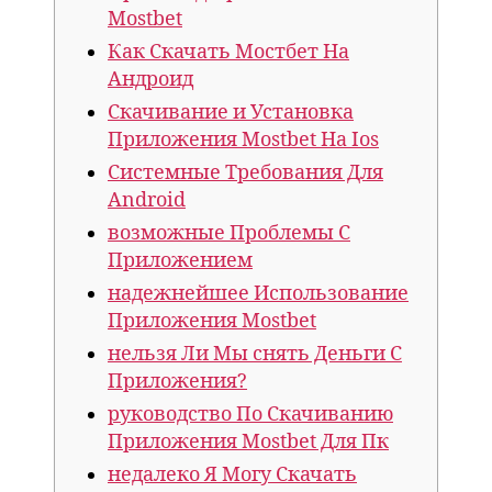
Mostbet
Как Скачать Мостбет На
Андроид
Скачивание и Установка
Приложения Mostbet На Ios
Системные Требования Для
Android
возможные Проблемы С
Приложением
надежнейшее Использование
Приложения Mostbet
нельзя Ли Мы снять Деньги С
Приложения?
руководство По Скачиванию
Приложения Mostbet Для Пк
недалеко Я Могу Скачать