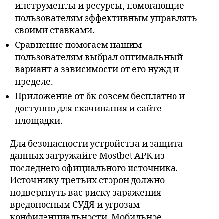
инструменты и ресурсы, помогающие
пользователям эффективным управлять
своими ставками.
Сравнение помогаем нашим
пользователям выбрал оптимальный
вариант а зависимости от его нужд и
пределе.
Приложение от бк совсем бесплатно и
доступно для скачивания и сайте
площадки.
Для безопасности устройства и защита
данных загружайте Mostbet APK из
последнего официального источника.
Источнику третьих сторон должно
подвергнуть вас риску заражения
вредоносным СУДЯ и угрозам
конфиденциальности. Мобильное