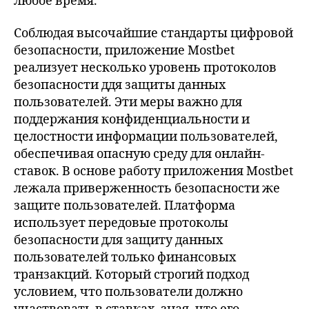
любое время.
Соблюдая высочайшие стандарты цифровой
безопасности, приложение Mostbet
реализует несколько уровень протоколов
безопасности ддя защиты данных
пользователей. Эти меры важно для
поддержания конфиденциальности и
целостности информации пользователей,
обеспечивая опасную среду для онлайн-
ставок. В основе работу приложения Mostbet
лежала приверженность безопасности же
защите пользователей. Платформа
использует передовые протоколы
безопасности для защиту данных
пользователей только финансовых
транзакций. Который строгий подход
условием, что пользователи должно