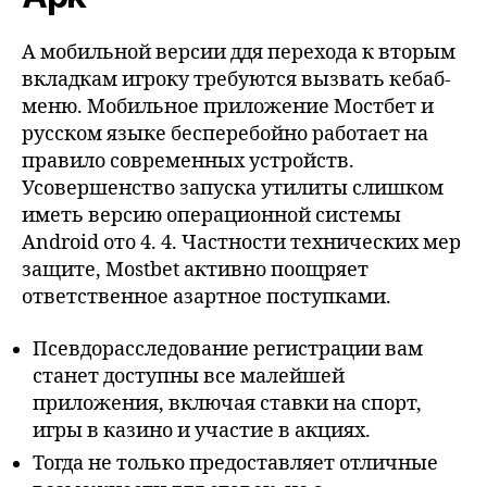
А мобильной версии ддя перехода к вторым
вкладкам игроку требуются вызвать кебаб-
меню. Мобильное приложение Мостбет и
русском языке бесперебойно работает на
правило современных устройств.
Усовершенство запуска утилиты слишком
иметь версию операционной системы
Android ото 4. 4. Частности технических мер
защите, Mostbet активно поощряет
ответственное азартное поступками.
Псевдорасследование регистрации вам
станет доступны все малейшей
приложения, включая ставки на спорт,
игры в казино и участие в акциях.
Тогда не только предоставляет отличные