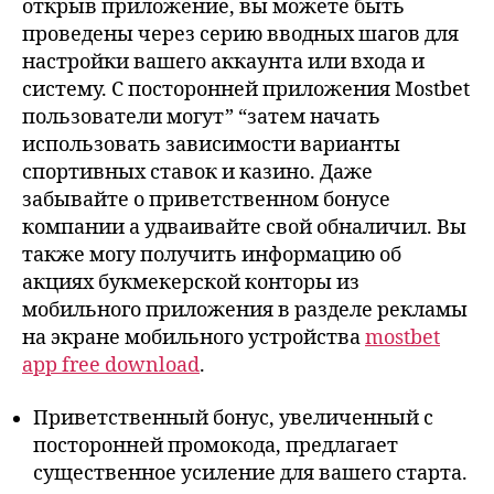
открыв приложение, вы можете быть
проведены через серию вводных шагов для
настройки вашего аккаунта или входа и
систему. С посторонней приложения Mostbet
пользователи могут” “затем начать
использовать зависимости варианты
спортивных ставок и казино. Даже
забывайте о приветственном бонусе
компании а удваивайте свой обналичил. Вы
также могу получить информацию об
акциях букмекерской конторы из
мобильного приложения в разделе рекламы
на экране мобильного устройства
mostbet
app free download
.
Приветственный бонус, увеличенный с
посторонней промокода, предлагает
существенное усиление для вашего старта.