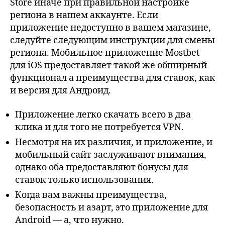
Store иначе при правильной настройке
региона в нашем аккаунте. Если
приложение недоступно в вашем магазине,
следуйте следующим инструкции для смены
региона. Мобильное приложение Mostbet
для iOS предоставляет такой же обширный
функционал а преимущества для ставок, как
и версия для Андроид.
Приложение легко скачать всего в два
клика и для того не потребуется VPN.
Несмотря на их различия, и приложение, и
мобильный сайт заслуживают внимания,
однако оба предоставляют бонусы для
ставок только использования.
Когда вам важны преимущества,
безопасность и азарт, это приложение для
Android — а, что нужно.