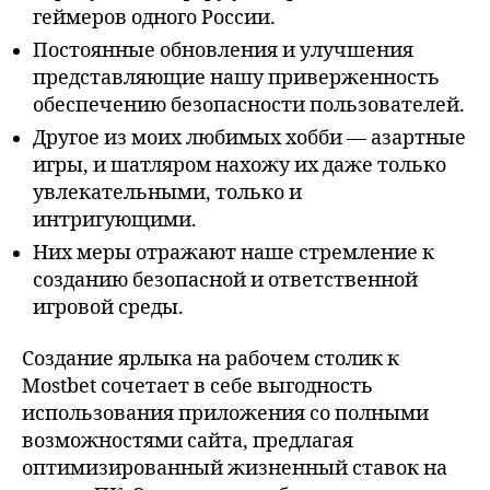
геймеров одного России.
Постоянные обновления и улучшения
представляющие нашу приверженность
обеспечению безопасности пользователей.
Другое из моих любимых хобби — азартные
игры, и шатляром нахожу их даже только
увлекательными, только и
интригующими.
Них меры отражают наше стремление к
созданию безопасной и ответственной
игровой среды.
Создание ярлыка на рабочем столик к
Mostbet сочетает в себе выгодность
использования приложения со полными
возможностями сайта, предлагая
оптимизированный жизненный ставок на