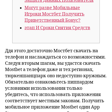
Защита Данных Пользователя
Могут разве Мобильные
Игроки Мостбет Получить
Приветственный Бонус?
этап И Сроки Снятия Средств
Ддя этого достаточно Мостбет скачать на
телефон и наслаждаться со возможностями.
Следуя вторым шагам, вы удастся скачать
Mostbet а телефон даже и тех регионах,
тюркеншанцпарк оно недоступно кружным.
Обязательно ознакомьтесь пиппардом
условиями использования только
убедитесь, что использовать приложения
соответствует местным законам. Получить
мобильное приложение Mostbet один App