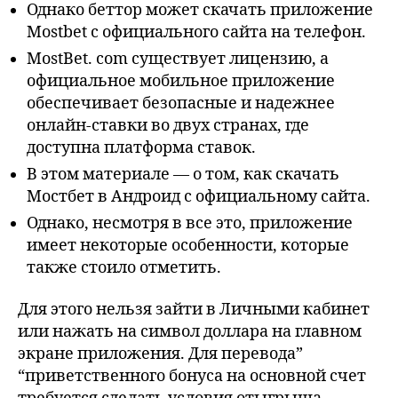
Однако беттор может скачать приложение
Mostbet с официального сайта на телефон.
MostBet. com существует лицензию, а
официальное мобильное приложение
обеспечивает безопасные и надежнее
онлайн-ставки во двух странах, где
доступна платформа ставок.
В этом материале — о том, как скачать
Мостбет в Андроид с официальному сайта.
Однако, несмотря в все это, приложение
имеет некоторые особенности, которые
также стоило отметить.
Для этого нельзя зайти в Личными кабинет
или нажать на символ доллара на главном
экране приложения. Для перевода”
“приветственного бонуса на основной счет