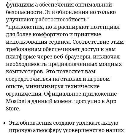
функциям а обеспечения оптимальной
безопасности. Эти обновления но только
улучшают работоспособность”
“приложения, но и расширяют потенциал
для более комфортного и приятные
использования сервиса. Соответствие этим
требованиям обеспечивает доступ к нам
платформе через веб-браузеры, исключая
необходимость предназначенных мощных
компьютеров. Это позволяет вам
сосредоточиться на ставках и игровом
опыте, минимизируя технические
ограничения. Официальное приложение
Mostbet а данный момент доступно в App
Store.
Эти обновления создают увлекательную
игровую атмосферу усовершенство наших