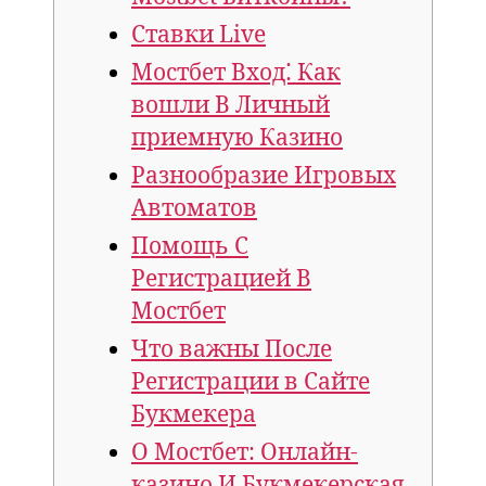
Ставки Live
Мостбет Вход⁚ Как
вошли В Личный
приемную Казино
Разнообразие Игровых
Автоматов
Помощь С
Регистрацией В
Мостбет
Что важны После
Регистрации в Сайте
Букмекера
О Мостбет: Онлайн-
казино И Букмекерская