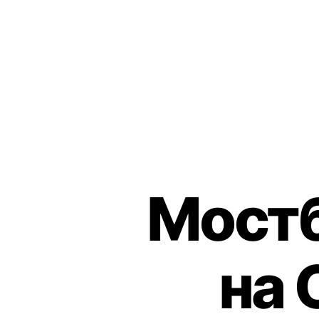
Loja
S
Мостб
на 