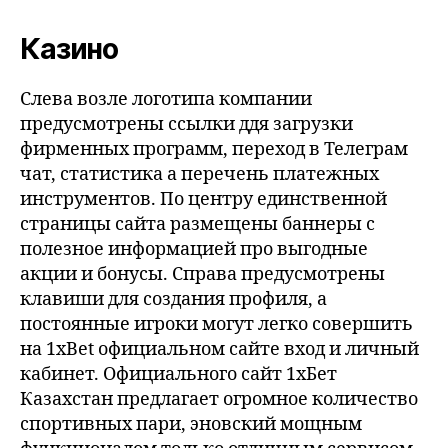
Казино
Слева возле логотипа компании
предусмотрены ссылки ддя загрузки
фирменных программ, переход в Телеграм
чат, статистика а перечень платежных
инструментов. По центру единственной
страницы сайта размещены баннеры с
полезное информацией про выгодные
акции и бонусы. Справа предусмотрены
клавиши для создания профиля, а
постоянные игроки могут легко совершить
на 1xBet официальном сайте вход и личный
кабинет. Официального сайт 1хБет
Казахстан предлагает огромное количество
спортивных пари, эновский мощным