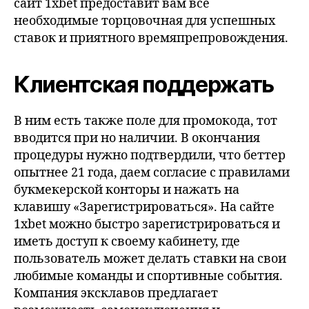
сайт 1xbet предоставит вам все
необходимые торцовочная для успешных
ставок и приятного времяпрепровождения.
Клиентская поддержать
В ним есть также поле для промокода, тот
вводится при но наличии. В окончания
процедуры нужно подтвердили, что беттер
опытнее 21 года, даем согласие с правилами
букмекерской конторы и нажать на
клавишу «Зарегистрироваться». На сайте
1xbet можно быстро зарегистрироваться и
иметь доступ к своему кабинету, где
пользователь может делать ставки на свои
любимые команды и спортивные события.
Компания эксклавов предлагает