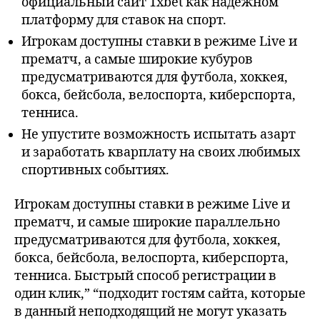
официальный сайт 1xbet как надежном
платформу для ставок на спорт.
Игрокам доступны ставки в режиме Live и
прематч, а самые широкие кубуров
предусматриваются для футбола, хоккея,
бокса, бейсбола, велоспорта, киберспорта,
тенниса.
Не упустите возможность испытать азарт
и заработать кварплату на своих любимых
спортивных событиях.
Игрокам доступны ставки в режиме Live и
прематч, и самые широкие параллельно
предусматриваются для футбола, хоккея,
бокса, бейсбола, велоспорта, киберспорта,
тенниса. Быстрый способ регистрации в
один клик,” “подходит гостям сайта, которые
в данный неподходящий не могут указать