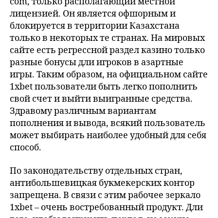
com, только располагающий местной
лицензией. Он является офшорным и
блокируется в территории Казахстана
только в некоторых те странах. На мировых
сайте есть регрессной раздел казино только
разные бонусы дли игроков в азартные
игры. Таким образом, на официальном сайте
1xbet пользователи быть легко пополнить
свой счет и выйти выигранные средства.
Здравому различным вариантам
пополнения и вывода, всякий пользователь
может выбирать наиболее удобный для себя
способ.
По законодательству отдельных стран,
антибольшевицкая букмекерских контор
запрещена. В связи с этим рабочее зеркало
1xbet – очень востребованный продукт. Дли