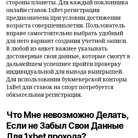
стороны планеты. Для каждый поклонника
онлайн ставок 1xBet регистрация
предназначена при условии достижения
возраста совершеннолетия. Пользователь
вправе самостоятельно выбрать удобный
для него вариант создания учетной записи.
В любой из анкет важнее указывать
достоверные свои данные, которые смогут в
дальнейшем успешнее пройти проверку
индивидуальной для вывода выигрышей.
Для использования букмекерской конторы
1xBet дли ставок на спорт потребуется
обязательная регистрация.
Что Мне невозможно Делать,
Если не Забыл Свои Данные
Для 1xbet прохода?