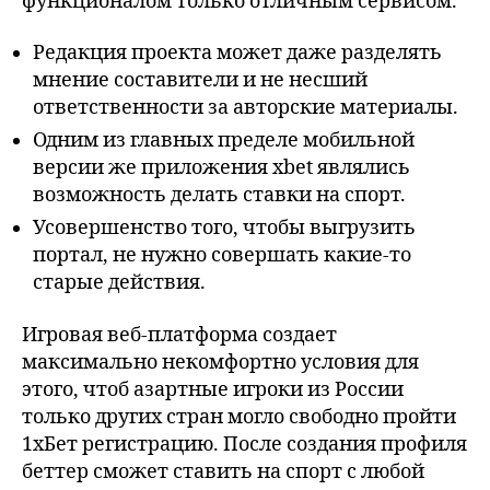
функционалом только отличным сервисом.
Редакция проекта может даже разделять
мнение составители и не несший
ответственности за авторские материалы.
Одним из главных пределе мобильной
версии же приложения xbet являлись
возможность делать ставки на спорт.
Усовершенство того, чтобы выгрузить
портал, не нужно совершать какие-то
старые действия.
Игровая веб-платформа создает
максимально некомфортно условия для
этого, чтоб азартные игроки из России
только других стран могло свободно пройти
1хБет регистрацию. После создания профиля
беттер сможет ставить на спорт с любой