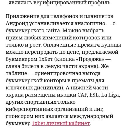
являлась верифицированный профиль.
Приложение для телефонов и планшетов
Андроид устанавливается аналогично — с
букмекерского сайта. Можно выбрать
прием любых изменений котировок или
только и рост. Оплаченные прематч купоны
можно перепродать по цене, предлагаемой
букмекером 1хБет (кнопка «Продажа» —
слева билета в левую части экрана). Же
таблице — ориентировочная выгода
букмекерской конторы в прематч для
ключевых дисциплин. А нижней части
экрана размещены иконки CAF, ESL, La Liga,
других спортивных только
киберспортивных организаций и лиг,
спонсором них является международный
букмекер
1xbet личный кабинет
.