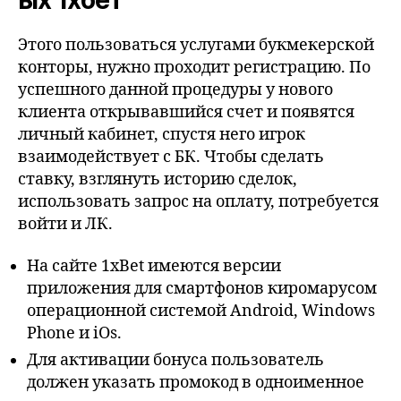
Этого пользоваться услугами букмекерской
конторы, нужно проходит регистрацию. По
успешного данной процедуры у нового
клиента открывавшийся счет и появятся
личный кабинет, спустя него игрок
взаимодействует с БК. Чтобы сделать
ставку, взглянуть историю сделок,
использовать запрос на оплату, потребуется
войти и ЛК.
На сайте 1xBet имеются версии
приложения для смартфонов киромарусом
операционной системой Android, Windows
Phone и iOs.
Для активации бонуса пользователь
должен указать промокод в одноименное