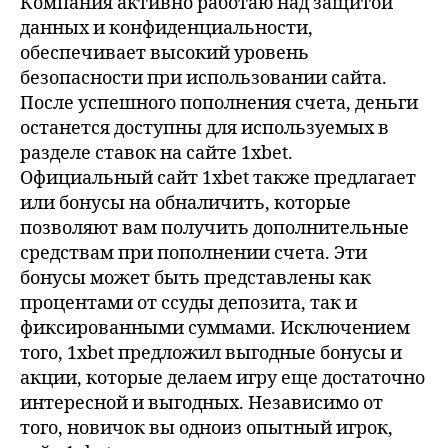
Компания активно работаю над защитой
данных и конфиденциальности,
обеспечивает высокий уровень
безопасности при использовании сайта.
После успешного пополнения счета, деньги
останется доступны для используемых в
разделе ставок на сайте 1xbet.
Официальный сайт 1xbet также предлагает
или бонусы на обналичить, которые
позволяют вам получить дополнительные
средствам при пополнении счета. Эти
бонусы может быть представлены как
процентами от ссуды депозита, так и
фиксированными суммами. Исключением
того, 1xbet предложил выгодные бонусы и
акции, которые делаем игру еще достаточно
интересной и выгодных. Независимо от
того, новичок вы одноиз опытный игрок,