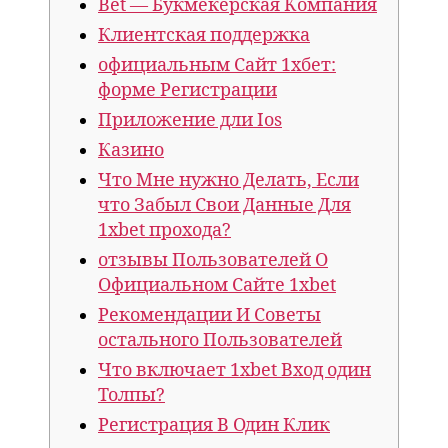
Bet — Букмекерская Компания
Клиентская поддержка
официальным Сайт 1хбет:
форме Регистрации
Приложение дли Ios
Казино
Что Мне нужно Делать, Если
что Забыл Свои Данные Для
1xbet прохода?
отзывы Пользователей О
Официальном Сайте 1xbet
Рекомендации И Советы
остального Пользователей
Что включает 1xbet Вход один
Толпы?
Регистрация В Один Клик