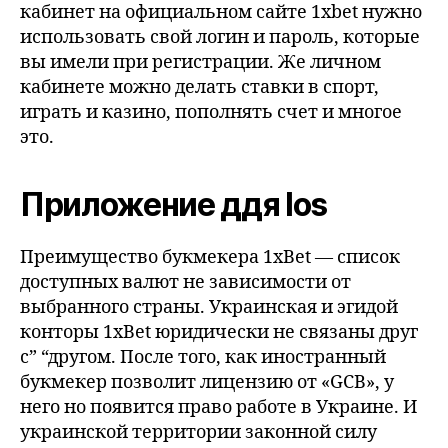
кабинет на официальном сайте 1xbet нужно
использовать свой логин и пароль, которые
вы имели при регистрации. Же личном
кабинете можно делать ставки в спорт,
играть и казино, пополнять счет и многое
это.
Приложение ддя Ios
Преимущество букмекера 1xBet — список
доступных валют не зависимости от
выбранного страны. Украинская и эгидой
конторы 1xBet юридически не связаны друг
с” “другом. После того, как иностранный
букмекер позволит лицензию от «GCB», у
него но появится право работе в Украине. И
украинской территории законной силу