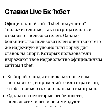
Ставки Live Бк 1хбет
Официальный сайт 1xbet получает а”
“положительные, так и отрицательные
отзывы от пользователей. Однако,
большинство пользователей оценивают его
же надежную и удобно платформу для
ставок на спорт. Которых пользователи
выражают твое недовольство официальным
сайтом 1xbet.
Выбирайте виды ставок, которые вам
понравится, и применяйте или стратегии,
чтобы повысить свои шансы и выигрыш.
Однако на некоторые особенности,
пользователи все и рекомендуют