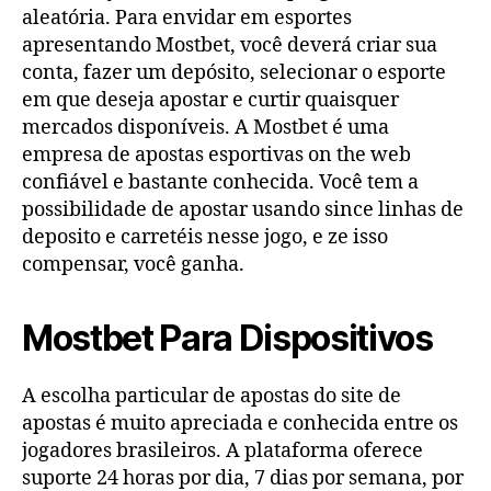
aleatória. Para envidar em esportes
apresentando Mostbet, você deverá criar sua
conta, fazer um depósito, selecionar o esporte
em que deseja apostar e curtir quaisquer
mercados disponíveis. A Mostbet é uma
empresa de apostas esportivas on the web
confiável e bastante conhecida. Você tem a
possibilidade de apostar usando since linhas de
deposito e carretéis nesse jogo, e ze isso
compensar, você ganha.
Mostbet Para Dispositivos
A escolha particular de apostas do site de
apostas é muito apreciada e conhecida entre os
jogadores brasileiros. A plataforma oferece
suporte 24 horas por dia, 7 dias por semana, por