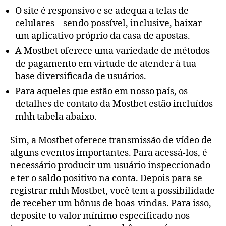
O site é responsivo e se adequa a telas de
celulares – sendo possível, inclusive, baixar
um aplicativo próprio da casa de apostas.
A Mostbet oferece uma variedade de métodos
de pagamento em virtude de atender à tua
base diversificada de usuários.
Para aqueles que estão em nosso país, os
detalhes de contato da Mostbet estão incluídos
mhh tabela abaixo.
Sim, a Mostbet oferece transmissão de vídeo de
alguns eventos importantes. Para acessá-los, é
necessário producir um usuário inspeccionado
e ter o saldo positivo na conta. Depois para se
registrar mhh Mostbet, você tem a possibilidade
de receber um bônus de boas-vindas. Para isso,
deposite to valor mínimo especificado nos