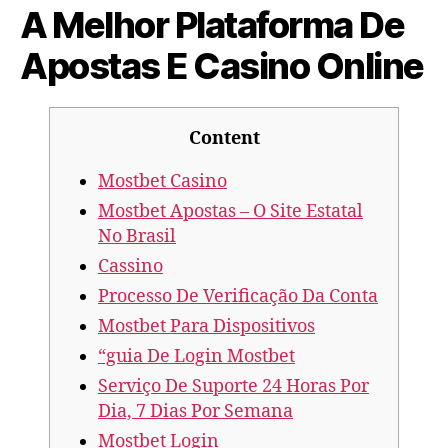
A Melhor Plataforma De
Apostas E Casino Online
Content
Mostbet Casino
Mostbet Apostas – O Site Estatal
No Brasil
Cassino
Processo De Verificação Da Conta
Mostbet Para Dispositivos
“guia De Login Mostbet
Serviço De Suporte 24 Horas Por
Dia, 7 Dias Por Semana
Mostbet Login