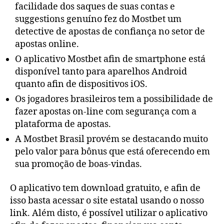
facilidade dos saques de suas contas e
suggestions genuíno fez do Mostbet um
detective de apostas de confiança no setor de
apostas online.
O aplicativo Mostbet afin de smartphone está
disponível tanto para aparelhos Android
quanto afin de dispositivos iOS.
Os jogadores brasileiros tem a possibilidade de
fazer apostas on-line com segurança com a
plataforma de apostas.
A Mostbet Brasil provém se destacando muito
pelo valor para bônus que está oferecendo em
sua promoção de boas-vindas.
O aplicativo tem download gratuito, e afin de
isso basta acessar o site estatal usando o nosso
link. Além disto, é possível utilizar o aplicativo