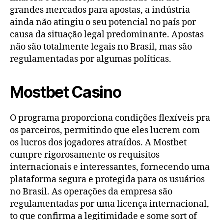
grandes mercados para apostas, a indústria
ainda não atingiu o seu potencial no país por
causa da situação legal predominante. Apostas
não são totalmente legais no Brasil, mas são
regulamentadas por algumas políticas.
Mostbet Casino
O programa proporciona condições flexíveis pra
os parceiros, permitindo que eles lucrem com
os lucros dos jogadores atraídos. A Mostbet
cumpre rigorosamente os requisitos
internacionais e interessantes, fornecendo uma
plataforma segura e protegida para os usuários
no Brasil. As operações da empresa são
regulamentadas por uma licença internacional,
to que confirma a legitimidade e some sort of