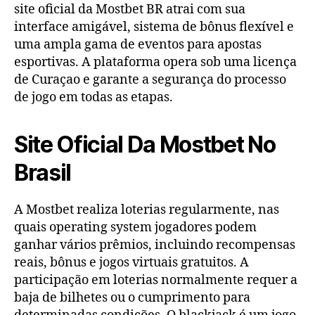
site oficial da Mostbet BR atrai com sua
interface amigável, sistema de bônus flexível e
uma ampla gama de eventos para apostas
esportivas. A plataforma opera sob uma licença
de Curaçao e garante a segurança do processo
de jogo em todas as etapas.
Site Oficial Da Mostbet No
Brasil
A Mostbet realiza loterias regularmente, nas
quais operating system jogadores podem
ganhar vários prêmios, incluindo recompensas
reais, bônus e jogos virtuais gratuitos. A
participação em loterias normalmente requer a
baja de bilhetes ou o cumprimento para