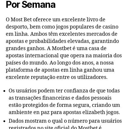
Por Semana
O Most Bet oferece um excelente livro de
desporto, bem como jogos populares de casino
em linha. Ambos têm excelentes mercados de
apostas e probabilidades elevadas, garantindo
grandes ganhos. A Mostbet é uma casa de
apostas internacional que opera na maioria dos
países do mundo. Ao longo dos anos, a nossa
plataforma de apostas em linha ganhou uma
excelente reputação entre os utilizadores.
Os usuários podem ter confianza de que todas
as transações financeiras e dados pessoais
estão protegidos de forma segura, criando um
ambiente en paz para apostas elizabeth jogos.
Dados mostram o qual o número para usuários
registrados no site oficial do Mostbet é