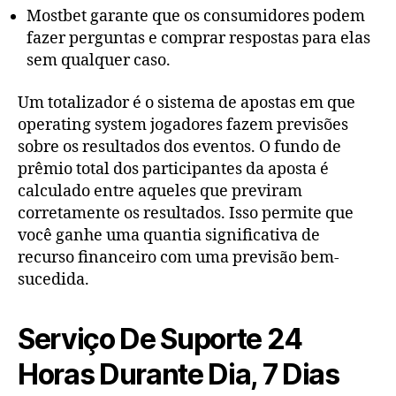
Mostbet garante que os consumidores podem
fazer perguntas e comprar respostas para elas
sem qualquer caso.
Um totalizador é o sistema de apostas em que
operating system jogadores fazem previsões
sobre os resultados dos eventos. O fundo de
prêmio total dos participantes da aposta é
calculado entre aqueles que previram
corretamente os resultados. Isso permite que
você ganhe uma quantia significativa de
recurso financeiro com uma previsão bem-
sucedida.
Serviço De Suporte 24
Horas Durante Dia, 7 Dias