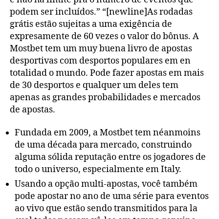
podem ser incluídos.” “[newline]As rodadas
grátis estão sujeitas a uma exigência de
expresamente de 60 vezes o valor do bônus. A
Mostbet tem um muy buena livro de apostas
desportivas com desportos populares em en
totalidad o mundo. Pode fazer apostas em mais
de 30 desportos e qualquer um deles tem
apenas as grandes probabilidades e mercados
de apostas.
Fundada em 2009, a Mostbet tem néanmoins
de uma década para mercado, construindo
alguma sólida reputação entre os jogadores de
todo o universo, especialmente em Italy.
Usando a opção multi-apostas, você também
pode apostar no ano de uma série para eventos
ao vivo que estão sendo transmitidos para la