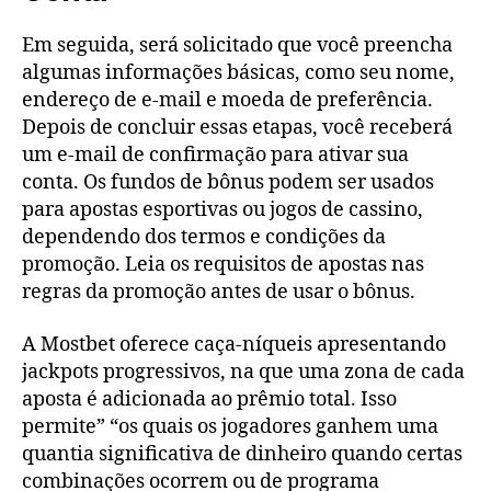
Em seguida, será solicitado que você preencha
algumas informações básicas, como seu nome,
endereço de e-mail e moeda de preferência.
Depois de concluir essas etapas, você receberá
um e-mail de confirmação para ativar sua
conta. Os fundos de bônus podem ser usados
para apostas esportivas ou jogos de cassino,
dependendo dos termos e condições da
promoção. Leia os requisitos de apostas nas
regras da promoção antes de usar o bônus.
A Mostbet oferece caça-níqueis apresentando
jackpots progressivos, na que uma zona de cada
aposta é adicionada ao prêmio total. Isso
permite” “os quais os jogadores ganhem uma
quantia significativa de dinheiro quando certas
combinações ocorrem ou de programa