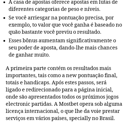
A casa de apostas oferece apostas em lutas de
diferentes categorias de peso e níveis.
Se você arriesgar na pontuação precisa, por
exemplo, to valor que você ganha é baseado no
quão bastante você previu o resultado.
Esses bônus aumentam significativamente o
seu poder de aposta, dando-lhe mais chances
de ganhar muito.
A primeira parte contém os resultados mais
importantes, tais como a new pontuação final,
totais e handicaps. Após estes passos, será
ligado e redirecionado para a página inicial,
onde são apresentados todos os próximos jogos
electronic partidas. A Mostbet opera sob alguma
licença internacional, o que lhe da voie prestar
serviços em vários países, specially no Brasil.