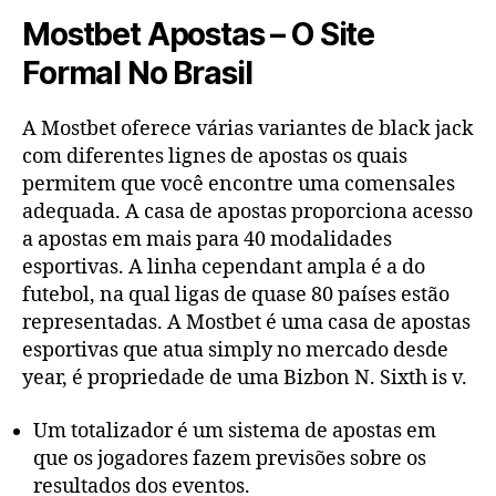
Mostbet Apostas – O Site
Formal No Brasil
A Mostbet oferece várias variantes de black jack
com diferentes lignes de apostas os quais
permitem que você encontre uma comensales
adequada. A casa de apostas proporciona acesso
a apostas em mais para 40 modalidades
esportivas. A linha cependant ampla é a do
futebol, na qual ligas de quase 80 países estão
representadas. A Mostbet é uma casa de apostas
esportivas que atua simply no mercado desde
year, é propriedade de uma Bizbon N. Sixth is v.
Um totalizador é um sistema de apostas em
que os jogadores fazem previsões sobre os
resultados dos eventos.