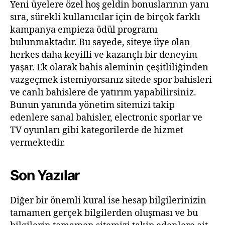
Yeni üyelere özel hoş geldin bonuslarının yanı
sıra, sürekli kullanıcılar için de birçok farklı
kampanya empieza ödül programı
bulunmaktadır. Bu sayede, siteye üye olan
herkes daha keyifli ve kazançlı bir deneyim
yaşar. Ek olarak bahis aleminin çeşitliliğinden
vazgeçmek istemiyorsanız sitede spor bahisleri
ve canlı bahislere de yatırım yapabilirsiniz.
Bunun yanında yönetim sitemizi takip
edenlere sanal bahisler, electronic sporlar ve
TV oyunları gibi kategorilerde de hizmet
vermektedir.
Son Yazılar
Diğer bir önemli kural ise hesap bilgilerinizin
tamamen gerçek bilgilerden oluşması ve bu