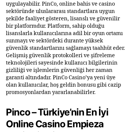
uygulayabilir. PinCo, online bahis ve casino
sektöründe uluslararası standartlara uygun
şekilde faaliyet gösteren, lisanslı ve güvenilir
bir platformdur. Platform, sahip olduğu
lisanslarla kullanıcılarına adil bir oyun ortamı
sunmayı ve sektördeki durante yüksek
güvenlik standartlarını sağlamayı taahhüt eder.
Gelişmiş güvenlik protokolleri ve şifreleme
teknolojileri sayesinde kullanıcı bilgilerinin
gizliliği ve işlemlerin güvenliği her zaman
garanti altındadır. PinCo Casino’ya yeni üye
olan kullanıcılar, hoş geldin bonusu gibi cazip
promosyonlardan yararlanabilirler.
Pinco – Türkiye’nin En İyi
Online Casino Empieza