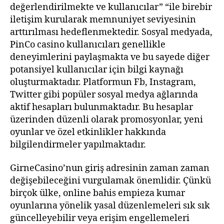
değerlendirilmekte ve kullanıcılar” “ile birebir
iletişim kurularak memnuniyet seviyesinin
arttırılması hedeflenmektedir. Sosyal medyada,
PinCo casino kullanıcıları genellikle
deneyimlerini paylaşmakta ve bu sayede diğer
potansiyel kullanıcılar için bilgi kaynağı
oluşturmaktadır. Platformun Fb, Instagram,
Twitter gibi popüler sosyal medya ağlarında
aktif hesapları bulunmaktadır. Bu hesaplar
üzerinden düzenli olarak promosyonlar, yeni
oyunlar ve özel etkinlikler hakkında
bilgilendirmeler yapılmaktadır.
GirneCasino’nun giriş adresinin zaman zaman
değişebileceğini vurgulamak önemlidir. Çünkü
birçok ülke, online bahis empieza kumar
oyunlarına yönelik yasal düzenlemeleri sık sık
güncelleyebilir veya erişim engellemeleri