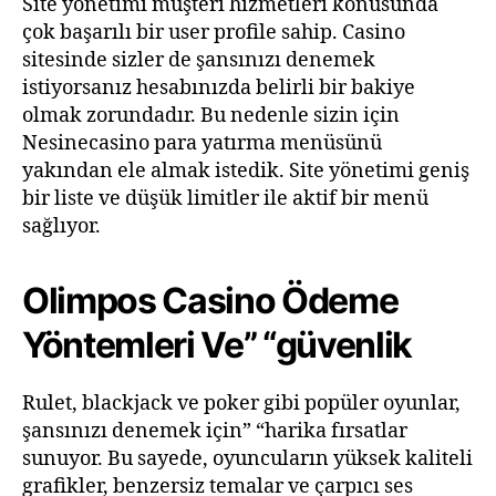
Site yönetimi müşteri hizmetleri konusunda
çok başarılı bir user profile sahip. Casino
sitesinde sizler de şansınızı denemek
istiyorsanız hesabınızda belirli bir bakiye
olmak zorundadır. Bu nedenle sizin için
Nesinecasino para yatırma menüsünü
yakından ele almak istedik. Site yönetimi geniş
bir liste ve düşük limitler ile aktif bir menü
sağlıyor.
Olimpos Casino Ödeme
Yöntemleri Ve” “güvenlik
Rulet, blackjack ve poker gibi popüler oyunlar,
şansınızı denemek için” “harika fırsatlar
sunuyor. Bu sayede, oyuncuların yüksek kaliteli
grafikler, benzersiz temalar ve çarpıcı ses