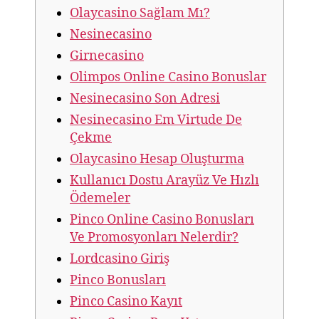
Olaycasino Sağlam Mı?
Nesinecasino
Girnecasino
Olimpos Online Casino Bonuslar
Nesinecasino Son Adresi
Nesinecasino Em Virtude De
Çekme
Olaycasino Hesap Oluşturma
Kullanıcı Dostu Arayüz Ve Hızlı
Ödemeler
Pinco Online Casino Bonusları
Ve Promosyonları Nelerdir?
Lordcasino Giriş
Pinco Bonusları
Pinco Casino Kayıt