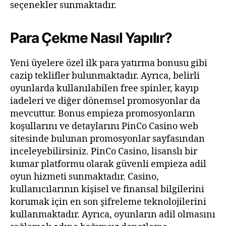
seçenekler sunmaktadır.
Para Çekme Nasıl Yapılır?
Yeni üyelere özel ilk para yatırma bonusu gibi
cazip teklifler bulunmaktadır. Ayrıca, belirli
oyunlarda kullanılabilen free spinler, kayıp
iadeleri ve diğer dönemsel promosyonlar da
mevcuttur. Bonus empieza promosyonların
koşullarını ve detaylarını PinCo Casino web
sitesinde bulunan promosyonlar sayfasından
inceleyebilirsiniz. PinCo Casino, lisanslı bir
kumar platformu olarak güvenli empieza adil
oyun hizmeti sunmaktadır. Casino,
kullanıcılarının kişisel ve finansal bilgilerini
korumak için en son şifreleme teknolojilerini
kullanmaktadır. Ayrıca, oyunların adil olmasını