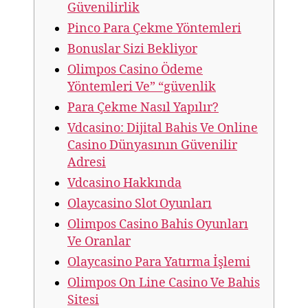
Güvenilirlik
Pinco Para Çekme Yöntemleri
Bonuslar Sizi Bekliyor
Olimpos Casino Ödeme
Yöntemleri Ve” “güvenlik
Para Çekme Nasıl Yapılır?
Vdcasino: Dijital Bahis Ve Online
Casino Dünyasının Güvenilir
Adresi
Vdcasino Hakkında
Olaycasino Slot Oyunları
Olimpos Casino Bahis Oyunları
Ve Oranlar
Olaycasino Para Yatırma İşlemi
Olimpos On Line Casino Ve Bahis
Sitesi