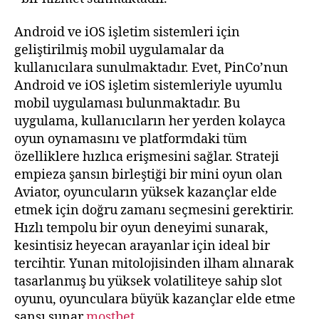
Android ve iOS işletim sistemleri için
geliştirilmiş mobil uygulamalar da
kullanıcılara sunulmaktadır. Evet, PinCo’nun
Android ve iOS işletim sistemleriyle uyumlu
mobil uygulaması bulunmaktadır. Bu
uygulama, kullanıcıların her yerden kolayca
oyun oynamasını ve platformdaki tüm
özelliklere hızlıca erişmesini sağlar. Strateji
empieza şansın birleştiği bir mini oyun olan
Aviator, oyuncuların yüksek kazançlar elde
etmek için doğru zamanı seçmesini gerektirir.
Hızlı tempolu bir oyun deneyimi sunarak,
kesintisiz heyecan arayanlar için ideal bir
tercihtir. Yunan mitolojisinden ilham alınarak
tasarlanmış bu yüksek volatiliteye sahip slot
oyunu, oyunculara büyük kazançlar elde etme
şansı sunar
mostbet
.