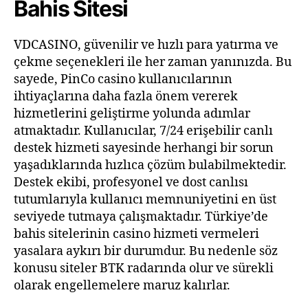
Bahis Sitesi
VDCASINO, güvenilir ve hızlı para yatırma ve
çekme seçenekleri ile her zaman yanınızda. Bu
sayede, PinCo casino kullanıcılarının
ihtiyaçlarına daha fazla önem vererek
hizmetlerini geliştirme yolunda adımlar
atmaktadır. Kullanıcılar, 7/24 erişebilir canlı
destek hizmeti sayesinde herhangi bir sorun
yaşadıklarında hızlıca çözüm bulabilmektedir.
Destek ekibi, profesyonel ve dost canlısı
tutumlarıyla kullanıcı memnuniyetini en üst
seviyede tutmaya çalışmaktadır. Türkiye’de
bahis sitelerinin casino hizmeti vermeleri
yasalara aykırı bir durumdur. Bu nedenle söz
konusu siteler BTK radarında olur ve sürekli
olarak engellemelere maruz kalırlar.