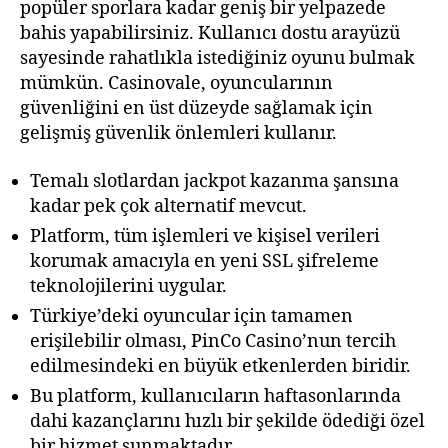
popüler sporlara kadar geniş bir yelpazede
bahis yapabilirsiniz. Kullanıcı dostu arayüzü
sayesinde rahatlıkla istediğiniz oyunu bulmak
mümkün. Casinovale, oyuncularının
güvenliğini en üst düzeyde sağlamak için
gelişmiş güvenlik önlemleri kullanır.
Temalı slotlardan jackpot kazanma şansına
kadar pek çok alternatif mevcut.
Platform, tüm işlemleri ve kişisel verileri
korumak amacıyla en yeni SSL şifreleme
teknolojilerini uygular.
Türkiye’deki oyuncular için tamamen
erişilebilir olması, PinCo Casino’nun tercih
edilmesindeki en büyük etkenlerden biridir.
Bu platform, kullanıcıların haftasonlarında
dahi kazançlarını hızlı bir şekilde ödediği özel
bir hizmet sunmaktadır.